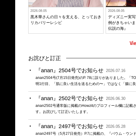
2026.08.05
2026.08.05
黒木華さんの日々を支える、とっておき
ディズニー実写
リカバリーレシピ
例がきちゃいま
伝説の海』
Vi
お詫びと訂正
『anan』2504号でお知らせ
2026.07.16
anan2504号(7月15日発売)のP. 78に誤りがありました
明1行目、「肌に良い生活を送るための〜」ではなく「腸に
『anan』2502号でお知らせ
2026.06.30
anan2502号通常版に掲載のHowzitのプロフィール欄に記
す。お詫びして訂正いたします。
『anan』2497号でお知らせ
2026.05.28
anan2497号（5月27日発売）P.7に掲載の、『バウム