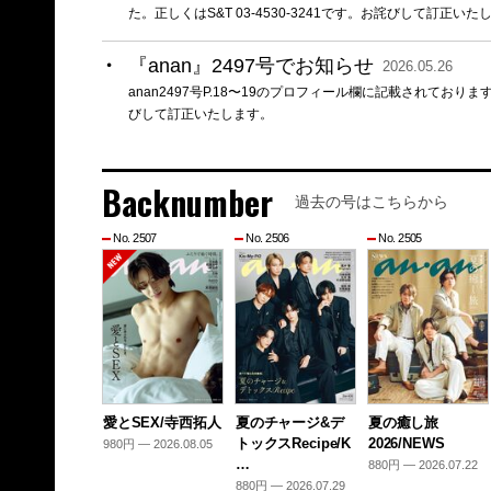
た。正しくはS&T 03-4530-3241です。お詫びして訂正いた
『anan』2497号でお知らせ
2026.05.26
anan2497号P.18〜19のプロフィール欄に記載されて
びして訂正いたします。
Backnumber
過去の号はこちらから
No. 2507
No. 2506
No. 2505
愛とSEX/寺西拓人
夏のチャージ&デ
夏の癒し旅
トックスRecipe/K
2026/NEWS
980円 — 2026.08.05
…
880円 — 2026.07.22
880円 — 2026.07.29