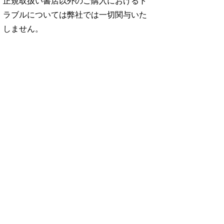
正規取扱い書店以外のご購入におけるト
ラブルについては弊社では一切関与いた
しません。
No. 2500
No. 2499
No. 2498
ダ
王道エンタメの矜
呼吸と体幹/渡辺翔
お金の教科書
太
持/SUPER EIGH
太
2026/Aぇ! group
…
…
06.24
880円 — 2026.06.10
980円 — 2026.06.17
980円 — 2026.06.03