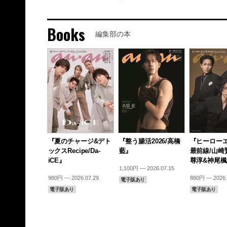
Books
編集部の本
『夏のチャージ&デト
『整う腸活2026/高橋
『ヒーロー
ックスRecipe/Da-
藍』
最前線/山崎
iCE』
尊淳&神尾
1,100円 — 2026.07.15
980円 — 2026.07.29
880円 — 2026.
電子版あり
電子版あり
電子版あり