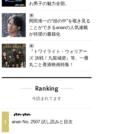
わ男子の魅力全部。
本
岡田准一の“頭の中”を覗き見る
ことができるananの人気連載
が待望の書籍化
本
『トワイライト・ウォリアー
ズ 決戦！九龍城砦』等、一冊
丸ごと香港映画特集！
Ranking
今読まれてます
anan No. 2507 試し読みと目次
1