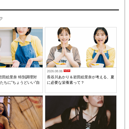
ク
NEW
2026.08.06
岩田絵里奈 特別調理対
長谷川あかり＆岩田絵里奈が考える、夏
たちに“ちょうどいい”自
に必要な栄養素って？