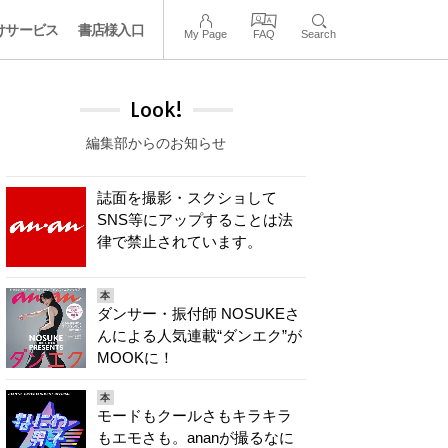
けサービス
書店様入口
My Page
FAQ
Search
Look!
編集部からのお知らせ
誌面を撮影・スクショして
SNS等にアップすることは法
律で禁止されています。
本
ダンサー・振付師 NOSUKEさ
んによる人気連載“ダンエク”が
MOOKに！
本
モードもクールさもキラキラ
もエモさも。ananが撮るなに