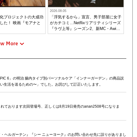
2026.08.05
化プロジェクトの大成功
「浮気するから」宣言、男子部屋に女子
した！ 映画『モアナと
がカチコミ…Netflixリアリティシリーズ
『ラヴ上等』シーズン2、新MC・Awich
が驚き、共感したヤンキーたちの本気の
恋模様
ew More
。「TOPIC 6」の明治 腸内タイプ別パーソナルケア「インナーガーデン」の商品説
良い生活を送るための〜」でした。お詫びして訂正いたします。
載されております次回登場号、正しくは8月19日発売のanan2508号になりま
・ウンド・ヘルガーテン』『シー ニューヨーク』のお問い合わせ先に誤りがありまし