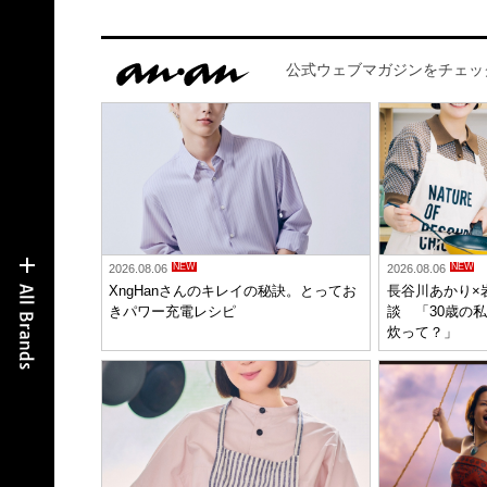
公式ウェブマガジンをチェッ
NEW
NEW
2026.08.06
2026.08.06
XngHanさんのキレイの秘訣。とってお
長谷川あかり×
きパワー充電レシピ
談 「30歳の私
炊って？」