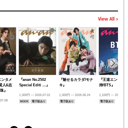
View All
エンタメ
『anan No.2502
『魅せるカラダ/モナ
『王道エンタメ
賢人&志
Special Editi …』
キ』
持/BTS』
楓珠』
1,300円 — 2026.07.01
1,300円 — 2026.06.24
1,100円 — 2026.06.
07.08
MOOK
電子版あり
電子版あり
電子版あり