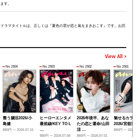
します。
おりますドラマタイトルは、正しくは『夏色の雲が恋と嵐をまきおこす』です。お詫
View All
No. 2504
No. 2503
No. 2502
No. 2501
整う腸活2026/小
ヒーローエンタメ
2026年後半、あな
魅せるカラ
島健
最前線/KEY TO L
たの恋と運命/山田
2026/宮舘涼
…
涼 …
880円 — 2026.07.15
880円 — 2026.
880円 — 2026.07.08
880円 — 2026.07.01