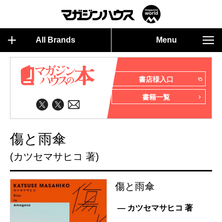
All Brands
Menu
書店様入口
書籍一覧
傷と雨傘
(カツセマサヒコ 著)
傷と雨傘
— カツセマサヒコ 著