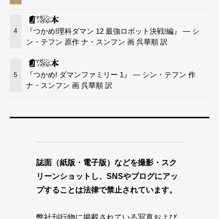
『つかめ!理科ダマン 12 最強ロボット決戦!編』 — シ
4
ン・テフン 原作 ナ・スンフン 画 呉華順 訳
『つかめ! ダマンファミリー 1』 — シン・テフン 作
5
ナ・スンフン 画 呉華順 訳
誌面（紙版・電子版）などを撮影・スク
リーンショットし、SNSやブログにアッ
プすることは法律で禁止されています。
弊社刊行物に掲載されている写真および