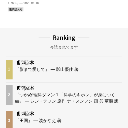
1,760円 — 2025.01.16
電子版あり
Ranking
今読まれてます
『影まで愛して』 — 影山優佳 著
1
『つかめ!理科ダマン 1 「科学のキホン」が身につく
2
編』 — シン・テフン 原作 ナ・スンフン 画 呉 華順 訳
『王国』 — 湊かなえ 著
3