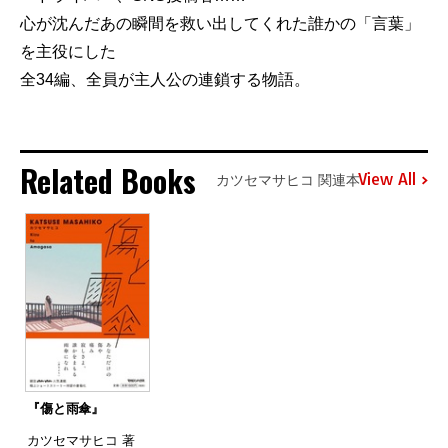
心が沈んだあの瞬間を救い出してくれた誰かの「言葉」
を主役にした
全34編、全員が主人公の連鎖する物語。
Related Books
View All
カツセマサヒコ 関連本
『傷と雨傘』
カツセマサヒコ 著