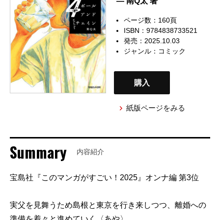
— 南Q太 著
ページ数：160頁
ISBN：9784838733521
発売：2025.10.03
ジャンル：
コミック
購入
紙版ページをみる
Summary
内容紹介
宝島社『このマンガがすごい！2025』オンナ編 第3位
実父を見舞うため島根と東京を行き来しつつ、離婚への
準備を着々と進めていく〈あや〉。