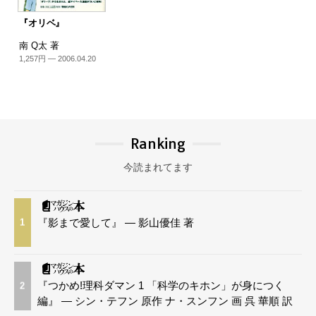
『オリベ』
南 Q太 著
1,257円 — 2006.04.20
Ranking
今読まれてます
『影まで愛して』 — 影山優佳 著
1
『つかめ!理科ダマン 1 「科学のキホン」が身につく
2
編』 — シン・テフン 原作 ナ・スンフン 画 呉 華順 訳