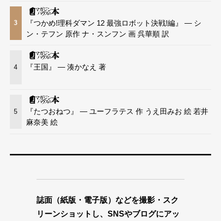
『つかめ!理科ダマン 12 最強ロボット決戦!編』 — シ
3
ン・テフン 原作 ナ・スンフン 画 呉華順 訳
『王国』 — 湊かなえ 著
4
『たつおねつ』 — ユーフラテス 作 うえ田みお 絵 若井
5
麻奈美 絵
誌面（紙版・電子版）などを撮影・スク
リーンショットし、SNSやブログにアッ