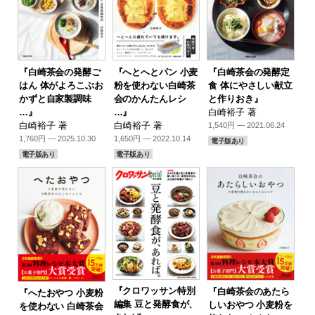
『白崎茶会の発酵ご
『へとへとパン 小麦
『白崎茶会の発酵定
はん 体がよろこぶお
粉を使わない白崎茶
食 体にやさしい献立
かずと自家製調味
会のかんたんレシ
と作りおき』
…』
…』
白崎裕子 著
白崎裕子 著
白崎裕子 著
1,540円 — 2021.06.24
1,760円 — 2025.10.30
1,650円 — 2022.10.14
電子版あり
電子版あり
電子版あり
『クロワッサン特別
『白崎茶会のあたら
『へたおやつ 小麦粉
編集 豆と発酵食が、
しいおやつ 小麦粉を
を使わない 白崎茶会