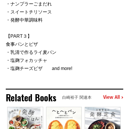
・ナンプラーごまだれ
・スイートチリソース
・発酵中華調味料
【PART３】
食事パンとピザ
・乳清で作るライ麦パン
・塩麹フォカッチャ
・塩麹チーズピザ and more!
Related Books
View All
白崎裕子 関連本