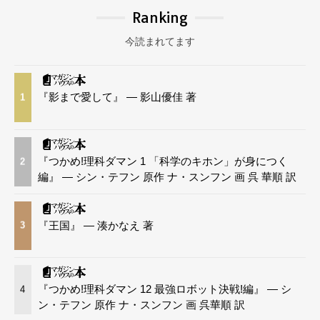
Ranking
今読まれてます
『影まで愛して』 — 影山優佳 著
1
『つかめ!理科ダマン 1 「科学のキホン」が身につく
2
編』 — シン・テフン 原作 ナ・スンフン 画 呉 華順 訳
『王国』 — 湊かなえ 著
3
『つかめ!理科ダマン 12 最強ロボット決戦!編』 — シ
4
ン・テフン 原作 ナ・スンフン 画 呉華順 訳