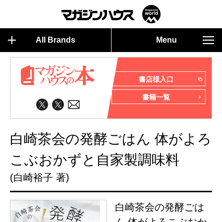
All Brands
Menu
書店様入口
書籍一覧
白崎茶会の発酵ごはん 体がよろ
こぶおかずと自家製調味料
(白崎裕子 著)
白崎茶会の発酵ごは
ん 体がよろこぶおか