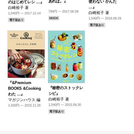
あれば。』
使わない かんた
のはじめてレシ …』
…』
白崎裕子 著
794円 — 2017.06.09
白崎裕子 著
1,540円 — 2017.12.14
MOOK
1,540円 — 2016.09.29
電子版あり
電子版あり
『&Premium
『秘密のストックレ
BOOKS &Cooking
シピ』
わた …』
白崎裕子 著
マガジンハウス 編
1,540円 — 2015.09.30
1,430円 — 2015.11.26
電子版あり