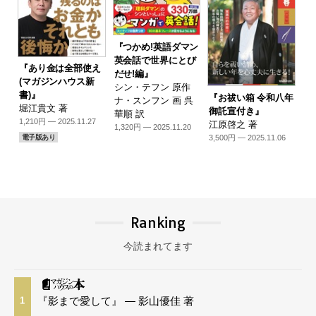
『つかめ!英語ダマン
英会話で世界にとび
『あり金は全部使え
だせ!編』
(マガジンハウス新
シン・テフン 原作
書)』
『お祓い箱 令和八年
ナ・スンフン 画 呉
堀江貴文 著
御託宣付き』
華順 訳
1,210円 — 2025.11.27
江原啓之 著
1,320円 — 2025.11.20
3,500円 — 2025.11.06
電子版あり
Ranking
今読まれてます
『影まで愛して』 — 影山優佳 著
1