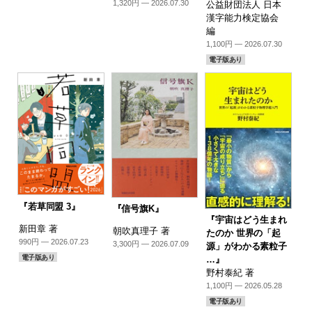
1,320円 — 2026.07.30
公益財団法人 日本
漢字能力検定協会
編
1,100円 — 2026.07.30
電子版あり
『若草同盟 3』
『信号旗K』
『宇宙はどう生まれ
新田章 著
朝吹真理子 著
たのか 世界の「起
990円 — 2026.07.23
3,300円 — 2026.07.09
源」がわかる素粒子
電子版あり
…』
野村泰紀 著
1,100円 — 2026.05.28
電子版あり