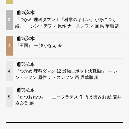
『つかめ!理科ダマン 1 「科学のキホン」が身につく
2
編』 — シン・テフン 原作 ナ・スンフン 画 呉 華順 訳
『王国』 — 湊かなえ 著
3
『つかめ!理科ダマン 12 最強ロボット決戦!編』 — シ
4
ン・テフン 原作 ナ・スンフン 画 呉華順 訳
『たつおねつ』 — ユーフラテス 作 うえ田みお 絵 若井
5
麻奈美 絵