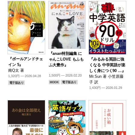
『anan特別編集 に
『ボールアンドチェ
『みるみる英語に強
ゃんこLOVE もふも
イン 5』
くなる 中学英語が楽
ふ大豊作』
南Q太 著
しく身につく90 …』
1,500円 — 2026.02.20
Mr.Sun 著 小笠原藤
1,320円 — 2026.04.28
子 訳
MOOK
電子版あり
電子版あり
1,430円 — 2026.01.29