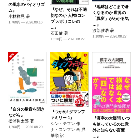
の風水のバイオリズ
『地球はどこまで暑
『なぜ、それは不適
ム』
くなるのか 世界の
切なのか 人権/コン
小林祥晃 著
「異変」がわかる気
プラ/ポリコレの
1,760円 — 2026.09.16
…』
…』
渡部雅浩 著
石田健 著
1,100円 — 2026.08.27
1,320円 — 2026.08.27
『自分の足音を聞き
『つかめ! ダマンフ
ながら』
ァミリー 1』
『漢字の大疑問 いつ
松浦弥太郎 著
シン・テフン 作
も使っているのに意
1,760円 — 2026.08.20
ナ・スンフン 画 呉
外と知らない言葉
華順 訳
…』