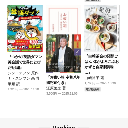
『白崎茶会の発酵ご
『つかめ!英語ダマン
はん 体がよろこぶお
英会話で世界にとび
かずと自家製調味
だせ!編』
…』
シン・テフン 原作
『お祓い箱 令和八年
白崎裕子 著
ナ・スンフン 画 呉
御託宣付き』
1,760円 — 2025.10.30
華順 訳
江原啓之 著
1,320円 — 2025.11.20
電子版あり
3,500円 — 2025.11.06
Ranking