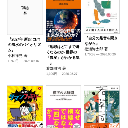
『自分の足音を聞き
『2027年 新Dr.コパ
ながら』
の風水のバイオリズ
『地球はどこまで暑
松浦弥太郎 著
ム』
くなるのか 世界の
1,760円 — 2026.08.20
小林祥晃 著
「異変」がわかる気
1,760円 — 2026.09.16
…』
渡部雅浩 著
1,100円 — 2026.08.27