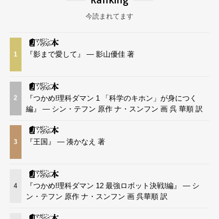
今読まれてます
『影まで愛して』 — 影山優佳 著
1
『つかめ!理科ダマン 1 「科学のキホン」が身につく
2
編』 — シン・テフン 原作 ナ・スンフン 画 呉 華順 訳
『王国』 — 湊かなえ 著
3
『つかめ!理科ダマン 12 最強ロボット決戦!編』 — シ
4
ン・テフン 原作 ナ・スンフン 画 呉華順 訳