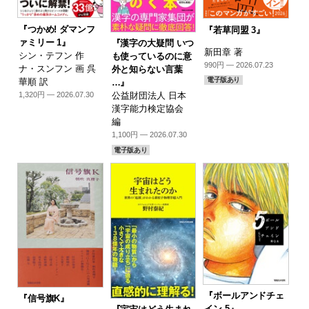
『つかめ! ダマンフ
『若草同盟 3』
ァミリー 1』
『漢字の大疑問 いつ
新田章 著
シン・テフン 作
も使っているのに意
990円 — 2026.07.23
ナ・スンフン 画 呉
外と知らない言葉
電子版あり
華順 訳
…』
1,320円 — 2026.07.30
公益財団法人 日本
漢字能力検定協会
編
1,100円 — 2026.07.30
電子版あり
『ボールアンドチェ
『信号旗K』
イン 5』