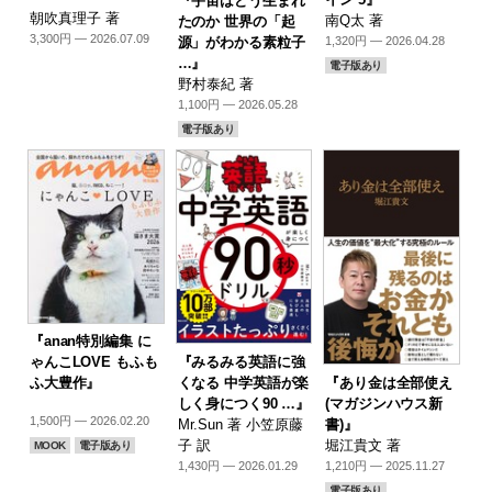
『宇宙はどう生まれ
朝吹真理子 著
南Q太 著
たのか 世界の「起
3,300円 — 2026.07.09
源」がわかる素粒子
1,320円 — 2026.04.28
…』
電子版あり
野村泰紀 著
1,100円 — 2026.05.28
電子版あり
『anan特別編集 に
『みるみる英語に強
ゃんこLOVE もふも
『あり金は全部使え
くなる 中学英語が楽
ふ大豊作』
(マガジンハウス新
しく身につく90 …』
1,500円 — 2026.02.20
書)』
Mr.Sun 著 小笠原藤
堀江貴文 著
子 訳
MOOK
電子版あり
1,210円 — 2025.11.27
1,430円 — 2026.01.29
電子版あり