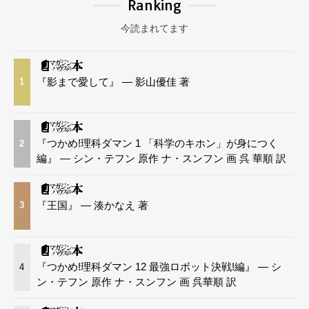
Ranking
今読まれてます
『影まで愛して』 — 影山優佳 著
1
『つかめ!理科ダマン 1 「科学のキホン」が身につく
2
編』 — シン・テフン 原作 ナ・スンフン 画 呉 華順 訳
『王国』 — 湊かなえ 著
3
『つかめ!理科ダマン 12 最強ロボット決戦!編』 — シ
4
ン・テフン 原作 ナ・スンフン 画 呉華順 訳