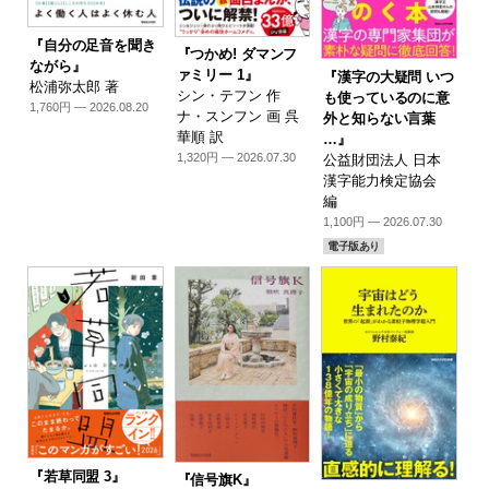
『自分の足音を聞き
『つかめ! ダマンフ
ながら』
ァミリー 1』
『漢字の大疑問 いつ
松浦弥太郎 著
シン・テフン 作
も使っているのに意
1,760円 — 2026.08.20
ナ・スンフン 画 呉
外と知らない言葉
華順 訳
…』
1,320円 — 2026.07.30
公益財団法人 日本
漢字能力検定協会
編
1,100円 — 2026.07.30
電子版あり
『若草同盟 3』
『信号旗K』