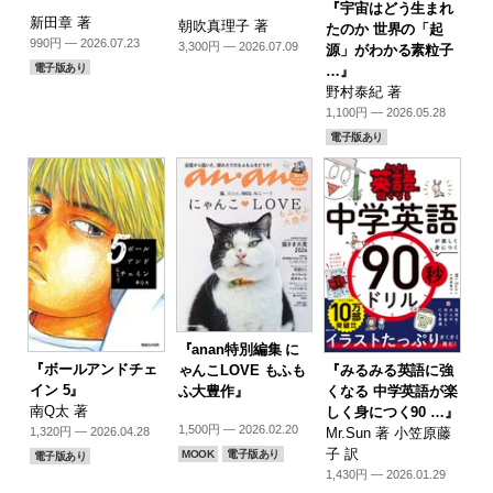
『宇宙はどう生まれ
新田章 著
朝吹真理子 著
たのか 世界の「起
990円 — 2026.07.23
3,300円 — 2026.07.09
源」がわかる素粒子
電子版あり
…』
野村泰紀 著
1,100円 — 2026.05.28
電子版あり
『anan特別編集 に
『ボールアンドチェ
『みるみる英語に強
ゃんこLOVE もふも
イン 5』
くなる 中学英語が楽
ふ大豊作』
南Q太 著
しく身につく90 …』
1,500円 — 2026.02.20
Mr.Sun 著 小笠原藤
1,320円 — 2026.04.28
子 訳
MOOK
電子版あり
電子版あり
1,430円 — 2026.01.29