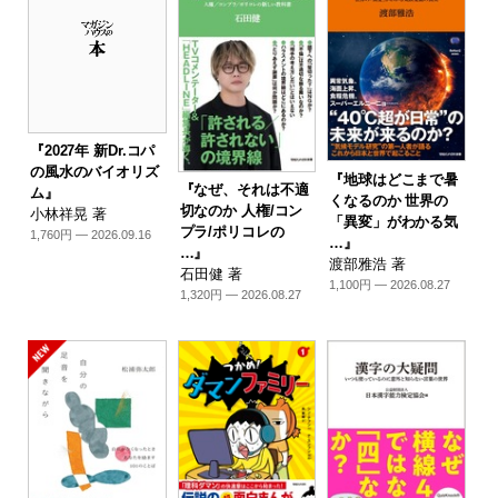
『2027年 新Dr.コパ
の風水のバイオリズ
『地球はどこまで暑
『なぜ、それは不適
ム』
くなるのか 世界の
切なのか 人権/コン
小林祥晃 著
「異変」がわかる気
プラ/ポリコレの
1,760円 — 2026.09.16
…』
…』
渡部雅浩 著
石田健 著
1,100円 — 2026.08.27
1,320円 — 2026.08.27