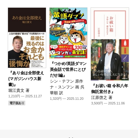
『つかめ!英語ダマン
英会話で世界にとび
『あり金は全部使え
だせ!編』
(マガジンハウス新
シン・テフン 原作
書)』
『お祓い箱 令和八年
ナ・スンフン 画 呉
堀江貴文 著
御託宣付き』
華順 訳
1,210円 — 2025.11.27
江原啓之 著
1,320円 — 2025.11.20
3,500円 — 2025.11.06
電子版あり