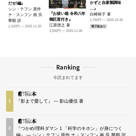
かずと自家製調味
だせ!編』
…』
シン・テフン 原作
『お祓い箱 令和八年
白崎裕子 著
ナ・スンフン 画 呉
御託宣付き』
1,760円 — 2025.10.30
華順 訳
江原啓之 著
1,320円 — 2025.11.20
電子版あり
3,500円 — 2025.11.06
Ranking
今読まれてます
『影まで愛して』 — 影山優佳 著
1
『つかめ!理科ダマン 1 「科学のキホン」が身につく
2
編』 — シン・テフン 原作 ナ・スンフン 画 呉 華順 訳