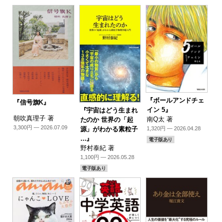
『ボールアンドチェ
『信号旗K』
イン 5』
『宇宙はどう生まれ
朝吹真理子 著
南Q太 著
たのか 世界の「起
3,300円 — 2026.07.09
源」がわかる素粒子
1,320円 — 2026.04.28
…』
電子版あり
野村泰紀 著
1,100円 — 2026.05.28
電子版あり