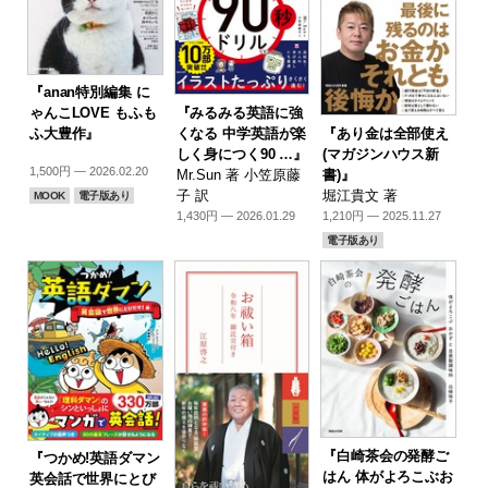
『anan特別編集 に
『みるみる英語に強
ゃんこLOVE もふも
『あり金は全部使え
くなる 中学英語が楽
ふ大豊作』
(マガジンハウス新
しく身につく90 …』
1,500円 — 2026.02.20
書)』
Mr.Sun 著 小笠原藤
堀江貴文 著
子 訳
MOOK
電子版あり
1,210円 — 2025.11.27
1,430円 — 2026.01.29
電子版あり
『白崎茶会の発酵ご
『つかめ!英語ダマン
はん 体がよろこぶお
英会話で世界にとび