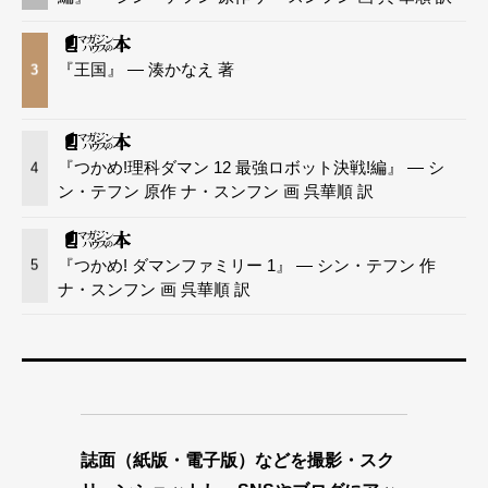
『王国』 — 湊かなえ 著
3
『つかめ!理科ダマン 12 最強ロボット決戦!編』 — シ
4
ン・テフン 原作 ナ・スンフン 画 呉華順 訳
『つかめ! ダマンファミリー 1』 — シン・テフン 作
5
ナ・スンフン 画 呉華順 訳
誌面（紙版・電子版）などを撮影・スク