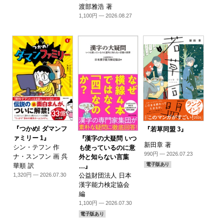
渡部雅浩 著
1,100円 — 2026.08.27
『つかめ! ダマンフ
『若草同盟 3』
ァミリー 1』
『漢字の大疑問 いつ
新田章 著
シン・テフン 作
も使っているのに意
990円 — 2026.07.23
ナ・スンフン 画 呉
外と知らない言葉
電子版あり
華順 訳
…』
1,320円 — 2026.07.30
公益財団法人 日本
漢字能力検定協会
編
1,100円 — 2026.07.30
電子版あり