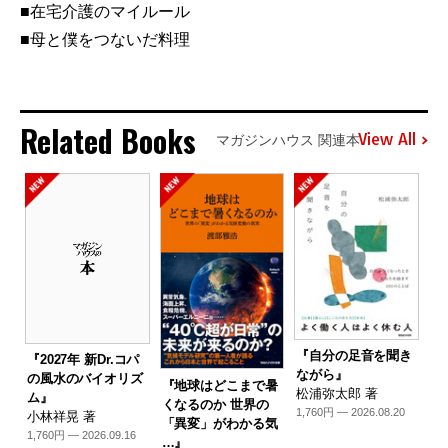
■在宅介護のマイルール
■母と僕をつないだ料理
Related Books
View All
マガジンハウス 関連本
『自分の足音を聞き
『2027年 新Dr.コパ
ながら』
の風水のバイオリズ
『地球はどこまで暑
松浦弥太郎 著
ム』
くなるのか 世界の
1,760円 — 2026.08.20
小林祥晃 著
「異変」がわかる気
1,760円 — 2026.09.16
…』