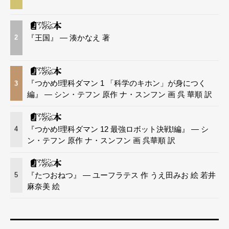
『王国』 — 湊かなえ 著
2
『つかめ!理科ダマン 1 「科学のキホン」が身につく
3
編』 — シン・テフン 原作 ナ・スンフン 画 呉 華順 訳
『つかめ!理科ダマン 12 最強ロボット決戦!編』 — シ
4
ン・テフン 原作 ナ・スンフン 画 呉華順 訳
『たつおねつ』 — ユーフラテス 作 うえ田みお 絵 若井
5
麻奈美 絵