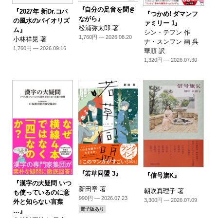
『自分の足音を聞き
『2027年 新Dr.コパ
『つかめ! ダマンフ
ながら』
の風水のバイオリズ
ァミリー 1』
松浦弥太郎 著
ム』
シン・テフン 作
1,760円 — 2026.08.20
小林祥晃 著
ナ・スンフン 画 呉
1,760円 — 2026.09.16
華順 訳
1,320円 — 2026.07.30
『若草同盟 3』
『信号旗K』
『漢字の大疑問 いつ
新田章 著
朝吹真理子 著
も使っているのに意
990円 — 2026.07.23
3,300円 — 2026.07.09
外と知らない言葉
電子版あり
…』