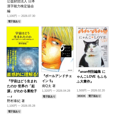
公益財団法人 日本
漢字能力検定協会
編
1,100円 — 2026.07.30
電子版あり
『anan特別編集 に
『ボールアンドチェ
ゃんこLOVE もふも
イン 5』
『宇宙はどう生まれ
ふ大豊作』
南Q太 著
たのか 世界の「起
1,500円 — 2026.02.20
源」がわかる素粒子
1,320円 — 2026.04.28
…』
MOOK
電子版あり
電子版あり
野村泰紀 著
1,100円 — 2026.05.28
電子版あり