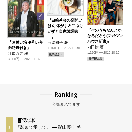
『白崎茶会の発酵ご
はん 体がよろこぶお
『そのうちなんとか
かずと自家製調味
なるだろう(マガジン
…』
ハウス新書)』
『お祓い箱 令和八年
白崎裕子 著
内田樹 著
御託宣付き』
1,760円 — 2025.10.30
1,210円 — 2025.10.16
江原啓之 著
電子版あり
3,500円 — 2025.11.06
電子版あり
Ranking
今読まれてます
『影まで愛して』 — 影山優佳 著
1