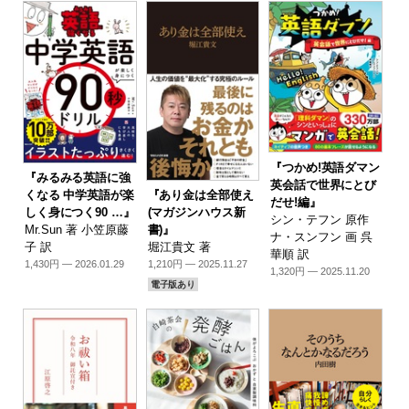
『つかめ!英語ダマン
『みるみる英語に強
英会話で世界にとび
『あり金は全部使え
くなる 中学英語が楽
だせ!編』
(マガジンハウス新
しく身につく90 …』
シン・テフン 原作
書)』
Mr.Sun 著 小笠原藤
ナ・スンフン 画 呉
堀江貴文 著
子 訳
華順 訳
1,210円 — 2025.11.27
1,430円 — 2026.01.29
1,320円 — 2025.11.20
電子版あり