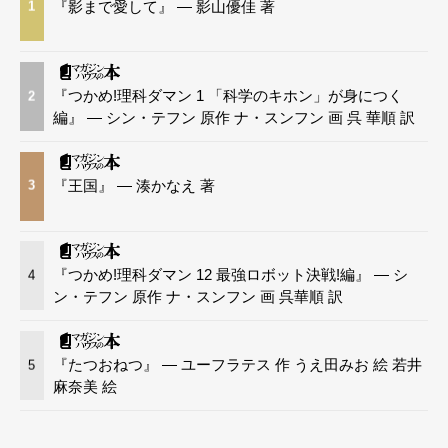
『影まで愛して』 — 影山優佳 著
1
『つかめ!理科ダマン 1 「科学のキホン」が身につく
2
編』 — シン・テフン 原作 ナ・スンフン 画 呉 華順 訳
『王国』 — 湊かなえ 著
3
『つかめ!理科ダマン 12 最強ロボット決戦!編』 — シ
4
ン・テフン 原作 ナ・スンフン 画 呉華順 訳
『たつおねつ』 — ユーフラテス 作 うえ田みお 絵 若井
5
麻奈美 絵