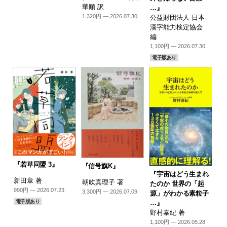
華順 訳
…』
1,320円 — 2026.07.30
公益財団法人 日本
漢字能力検定協会
編
1,100円 — 2026.07.30
電子版あり
『若草同盟 3』
『信号旗K』
『宇宙はどう生まれ
新田章 著
朝吹真理子 著
たのか 世界の「起
990円 — 2026.07.23
3,300円 — 2026.07.09
源」がわかる素粒子
電子版あり
…』
野村泰紀 著
1,100円 — 2026.05.28