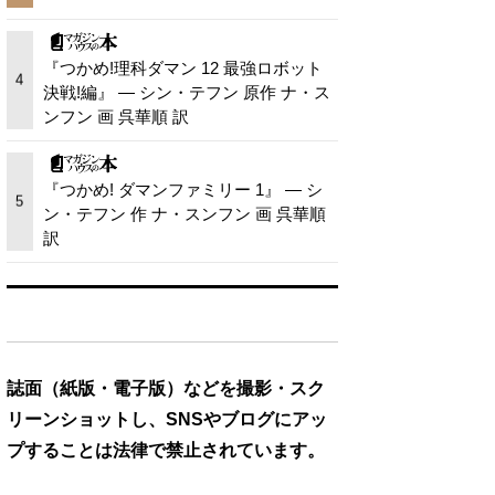
『つかめ!理科ダマン 12 最強ロボット
4
決戦!編』 — シン・テフン 原作 ナ・ス
ンフン 画 呉華順 訳
『つかめ! ダマンファミリー 1』 — シ
5
ン・テフン 作 ナ・スンフン 画 呉華順
訳
誌面（紙版・電子版）などを撮影・スク
リーンショットし、SNSやブログにアッ
プすることは法律で禁止されています。