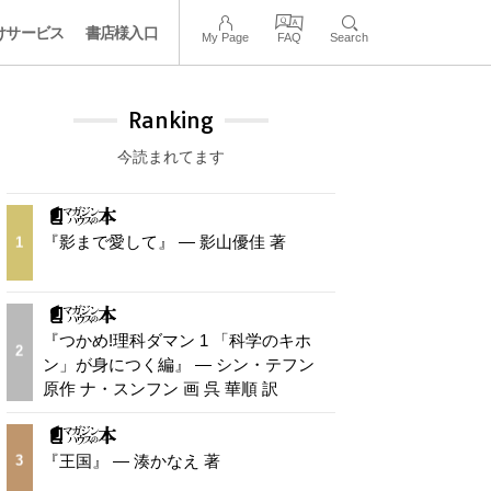
けサービス
書店様入口
My Page
FAQ
Search
Ranking
今読まれてます
『影まで愛して』 — 影山優佳 著
1
『つかめ!理科ダマン 1 「科学のキホ
2
ン」が身につく編』 — シン・テフン
原作 ナ・スンフン 画 呉 華順 訳
『王国』 — 湊かなえ 著
3