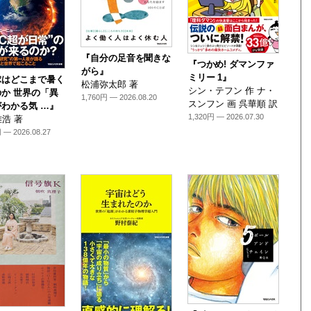
『自分の足音を聞きな
『つかめ! ダマンファ
がら』
ミリー 1』
球はどこまで暑く
松浦弥太郎 著
シン・テフン 作 ナ・
か 世界の「異
1,760円 — 2026.08.20
スンフン 画 呉華順 訳
わかる気 …』
1,320円 — 2026.07.30
浩 著
 — 2026.08.27