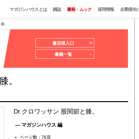
マガジンハウスとは
雑誌
書籍・ムック
採用情報
企業様向
と膝。
書店様入口
書籍一覧
と膝。
Dr.クロワッサン 股関節と膝。
— マガジンハウス 編
ページ数：76頁