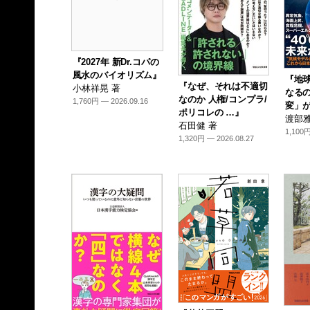
『2027年 新Dr.コパの
風水のバイオリズム』
『地
『なぜ、それは不適切
小林祥晃 著
なるの
なのか 人権/コンプラ/
1,760円 — 2026.09.16
変」が
ポリコレの …』
渡部雅
石田健 著
1,100円
1,320円 — 2026.08.27