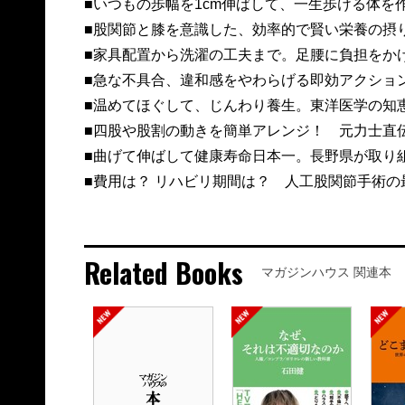
■いつもの歩幅を1cm伸ばして、一生歩ける体を
■股関節と膝を意識した、効率的で賢い栄養の摂
■家具配置から洗濯の工夫まで。足腰に負担をか
■急な不具合、違和感をやわらげる即効アクショ
■温めてほぐして、じんわり養生。東洋医学の知
■四股や股割の動きを簡単アレンジ！ 元力士直
■曲げて伸ばして健康寿命日本一。長野県が取り
■費用は？ リハビリ期間は？ 人工股関節手術の
Related Books
マガジンハウス 関連本