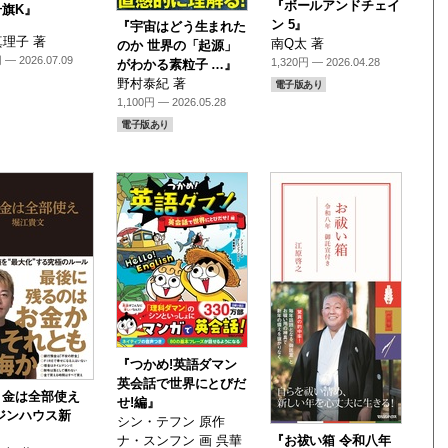
『ボールアンドチェイ
号旗K』
ン 5』
『宇宙はどう生まれた
理子 著
南Q太 著
のか 世界の「起源」
 — 2026.07.09
1,320円 — 2026.04.28
がわかる素粒子 …』
野村泰紀 著
電子版あり
1,100円 — 2026.05.28
電子版あり
『つかめ!英語ダマン
英会話で世界にとびだ
り金は全部使え
せ!編』
ジンハウス新
シン・テフン 原作
ナ・スンフン 画 呉華
『お祓い箱 令和八年