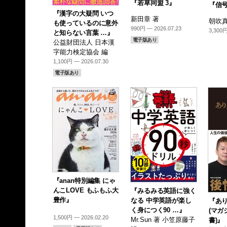
『若草同盟 3』
『信
『漢字の大疑問 いつ
新田章 著
朝吹真
も使っているのに意外
990円 — 2026.07.23
3,300円
と知らない言葉 …』
電子版あり
公益財団法人 日本漢
字能力検定協会 編
1,100円 — 2026.07.30
電子版あり
『anan特別編集 にゃ
んこLOVE もふもふ大
『みるみる英語に強く
豊作』
なる 中学英語が楽し
『あ
く身につく90 …』
(マガ
1,500円 — 2026.02.20
Mr.Sun 著 小笠原藤子
書)』