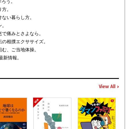
作ろう。
り方。
けない暮らし方。
ン。
恵で痛みとさよなら。
伝の相撲エクササイズ。
組む、ご当地体操。
最新情報。
View All