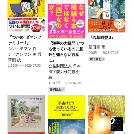
『つかめ! ダマンフ
『若草同盟 3』
ァミリー 1』
『漢字の大疑問 いつ
新田章 著
シン・テフン 作
も使っているのに意
990円 — 2026.07.23
ナ・スンフン 画 呉
外と知らない言葉
電子版あり
華順 訳
…』
1,320円 — 2026.07.30
公益財団法人 日本
漢字能力検定協会
編
1,100円 — 2026.07.30
電子版あり