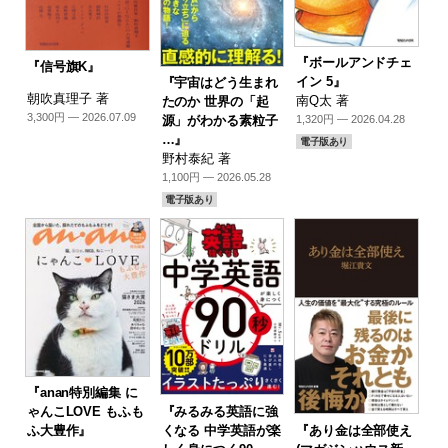
『ボールアンドチェ
『信号旗K』
イン 5』
『宇宙はどう生まれ
朝吹真理子 著
南Q太 著
たのか 世界の「起
3,300円 — 2026.07.09
源」がわかる素粒子
1,320円 — 2026.04.28
…』
電子版あり
野村泰紀 著
1,100円 — 2026.05.28
電子版あり
『anan特別編集 に
『みるみる英語に強
ゃんこLOVE もふも
『あり金は全部使え
くなる 中学英語が楽
ふ大豊作』