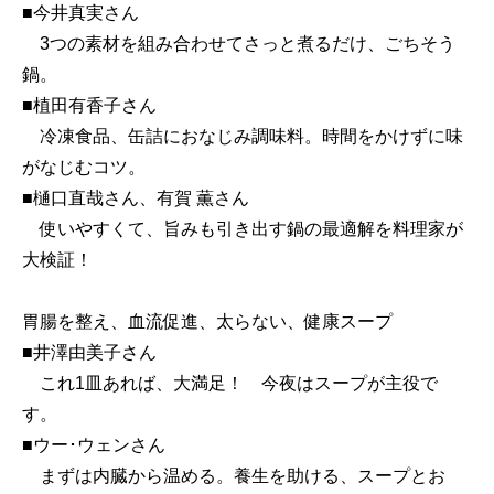
■今井真実さん
3つの素材を組み合わせてさっと煮るだけ、ごちそう
鍋。
■植田有香子さん
冷凍食品、缶詰におなじみ調味料。時間をかけずに味
がなじむコツ。
■樋口直哉さん、有賀 薫さん
使いやすくて、旨みも引き出す鍋の最適解を料理家が
大検証！
胃腸を整え、血流促進、太らない、健康スープ
■井澤由美子さん
これ1皿あれば、大満足！ 今夜はスープが主役で
す。
■ウー･ウェンさん
まずは内臓から温める。養生を助ける、スープとお