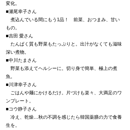
変化。
■瀬尾幸子さん
煮込んでいる間にもう1品！ 前菜、おつまみ、甘い
もの。
■吉田 愛さん
たんぱく質も野菜もたっぷりと。出汁がなくても滋味
深い煮物。
■中川たまさん
野菜も添えてヘルシーに。切り身で簡単、極上の煮
魚。
■川津幸子さん
ごはんや麺にかけるだけ。片づけも楽々、大満足のワ
ンプレート。
■コウ静子さん
冷え、乾燥…秋の不調を感じたら韓国薬膳の力で食養
生を。