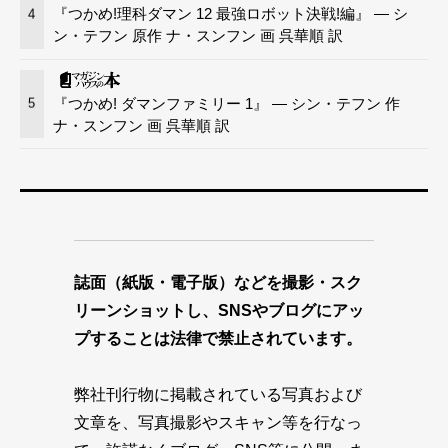
『つかめ!理科ダマン 12 最強ロボット決戦!編』 — シ
4
ン・テフン 原作 ナ・スンフン 画 呉華順 訳
『つかめ! ダマンファミリー 1』 — シン・テフン 作
5
ナ・スンフン 画 呉華順 訳
誌面（紙版・電子版）などを撮影・スク
リーンショットし、SNSやブログにアッ
プすることは法律で禁止されています。
弊社刊行物に掲載されている写真および
文章を、写真撮影やスキャン等を行なっ