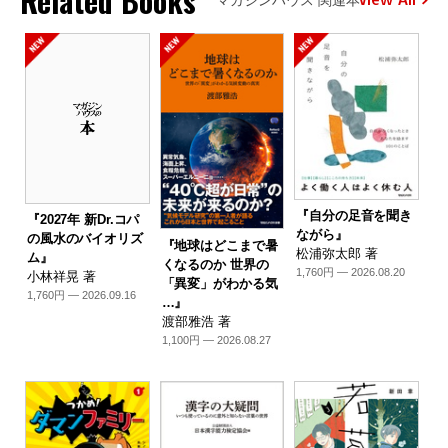
Related Books
『自分の足音を聞き
『2027年 新Dr.コパ
ながら』
の風水のバイオリズ
『地球はどこまで暑
松浦弥太郎 著
ム』
くなるのか 世界の
1,760円 — 2026.08.20
小林祥晃 著
「異変」がわかる気
1,760円 — 2026.09.16
…』
渡部雅浩 著
1,100円 — 2026.08.27