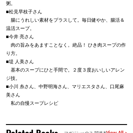
粥。
■松見早枝子さん
腸にうれしい素材をプラスして。毎日健やか、腸活＆
温活スープ。
■今井 亮さん
肉の旨みをあますことなく。絶品！ ひき肉スープの作
り方。
■堤 人美さん
基本のスープにひと手間で。２度３度おいしいアレン
ジ技。
■小川 糸さん、中野明海さん、マリエスタさん、口尾麻
美さん
私の自慢スープレシピ
View All
マガジンハウス 関連本