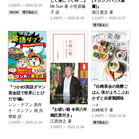
(マガジンハウス新
しく身につく90 …』
1,500円 — 2026.02.20
書)』
Mr.Sun 著 小笠原藤
堀江貴文 著
子 訳
MOOK
電子版あり
1,210円 — 2025.11.27
1,430円 — 2026.01.29
電子版あり
『白崎茶会の発酵ご
『つかめ!英語ダマン
はん 体がよろこぶお
英会話で世界にとび
かずと自家製調味
だせ!編』
…』
シン・テフン 原作
『お祓い箱 令和八年
白崎裕子 著
ナ・スンフン 画 呉
御託宣付き』
1,760円 — 2025.10.30
華順 訳
江原啓之 著
1,320円 — 2025.11.20
電子版あり
3,500円 — 2025.11.06