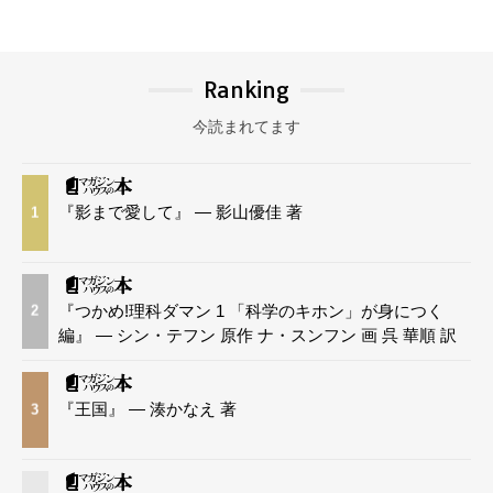
Ranking
今読まれてます
『影まで愛して』 — 影山優佳 著
1
『つかめ!理科ダマン 1 「科学のキホン」が身につく
2
編』 — シン・テフン 原作 ナ・スンフン 画 呉 華順 訳
『王国』 — 湊かなえ 著
3