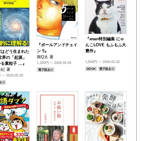
『anan特別編集 にゃ
『ボールアンドチェイ
んこLOVE もふもふ大
ン 5』
豊作』
宙はどう生まれた
南Q太 著
世界の「起源」
1,500円 — 2026.02.20
1,320円 — 2026.04.28
る素粒子 …』
MOOK
電子版あり
紀 著
電子版あり
 — 2026.05.28
あり