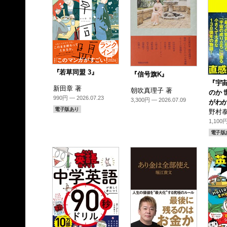
『若草同盟 3』
『信号旗K』
『宇
新田章 著
朝吹真理子 著
のか 
990円 — 2026.07.23
3,300円 — 2026.07.09
がわか
電子版あり
野村泰
1,100円
電子版