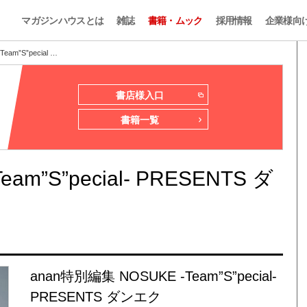
マガジンハウスとは
雑誌
書籍・ムック
採用情報
企業様向
am”S”pecial …
書店様入口
書籍一覧
am”S”pecial- PRESENTS ダ
anan特別編集 NOSUKE -Team”S”pecial-
PRESENTS ダンエク