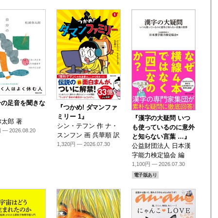
分の足音を聞きな
『つかめ! ダマンファ
』
ミリー 1』
『漢字の大疑問 いつ
太郎 著
シン・テフン 作 ナ・
も使っているのに意外
 — 2026.08.20
スンフン 画 呉華順 訳
と知らない言葉 …』
1,320円 — 2026.07.30
公益財団法人 日本漢
字能力検定協会 編
1,100円 — 2026.07.30
電子版あり