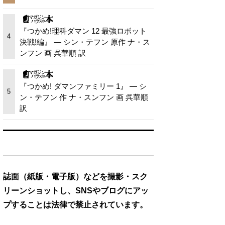
『つかめ!理科ダマン 12 最強ロボット
4
決戦!編』 — シン・テフン 原作 ナ・ス
ンフン 画 呉華順 訳
『つかめ! ダマンファミリー 1』 — シ
5
ン・テフン 作 ナ・スンフン 画 呉華順
訳
誌面（紙版・電子版）などを撮影・スク
リーンショットし、SNSやブログにアッ
プすることは法律で禁止されています。