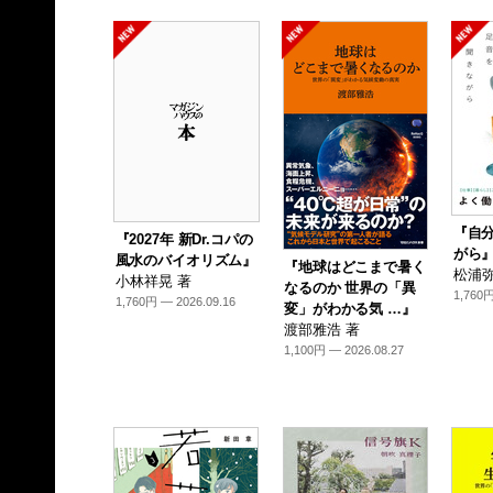
『自
『2027年 新Dr.コパの
がら
風水のバイオリズム』
『地球はどこまで暑く
松浦弥
小林祥晃 著
なるのか 世界の「異
1,760円
1,760円 — 2026.09.16
変」がわかる気 …』
渡部雅浩 著
1,100円 — 2026.08.27