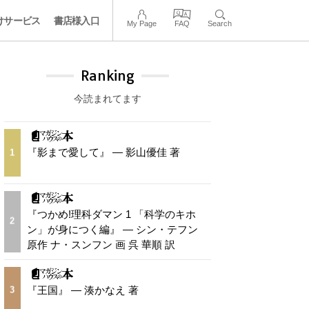
けサービス
書店様入口
My Page
FAQ
Search
Ranking
今読まれてます
『影まで愛して』 — 影山優佳 著
1
『つかめ!理科ダマン 1 「科学のキホ
2
ン」が身につく編』 — シン・テフン
原作 ナ・スンフン 画 呉 華順 訳
『王国』 — 湊かなえ 著
3