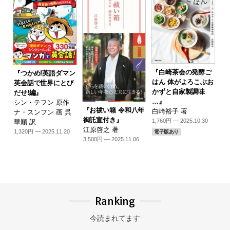
『白崎茶会の発酵ご
『つかめ!英語ダマン
はん 体がよろこぶお
英会話で世界にとび
かずと自家製調味
だせ!編』
…』
シン・テフン 原作
『お祓い箱 令和八年
白崎裕子 著
ナ・スンフン 画 呉
御託宣付き』
1,760円 — 2025.10.30
華順 訳
江原啓之 著
1,320円 — 2025.11.20
電子版あり
3,500円 — 2025.11.06
Ranking
今読まれてます