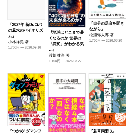
『自分の足音を聞き
『2027年 新Dr.コパ
ながら』
の風水のバイオリズ
『地球はどこまで暑
松浦弥太郎 著
ム』
くなるのか 世界の
1,760円 — 2026.08.20
小林祥晃 著
「異変」がわかる気
1,760円 — 2026.09.16
…』
渡部雅浩 著
1,100円 — 2026.08.27
『つかめ! ダマンフ
『若草同盟 3』