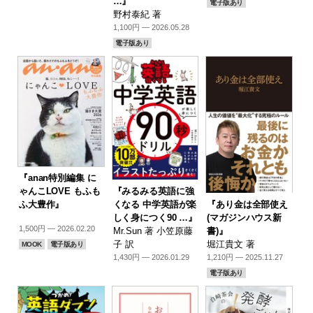
…』
電子版あり
野村泰紀 著
1,100円 — 2026.05.28
電子版あり
『anan特別編集 に
『みるみる英語に強
ゃんこLOVE もふも
『あり金は全部使え
くなる 中学英語が楽
ふ大豊作』
(マガジンハウス新
しく身につく90 …』
1,500円 — 2026.02.20
書)』
Mr.Sun 著 小笠原藤
堀江貴文 著
子 訳
MOOK
電子版あり
1,210円 — 2025.11.27
1,430円 — 2026.01.29
電子版あり