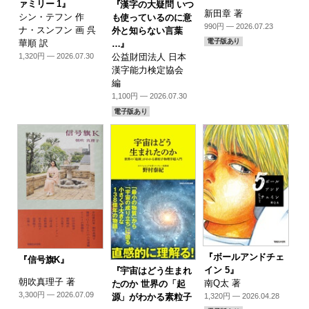
ァミリー 1』
『漢字の大疑問 いつ
新田章 著
シン・テフン 作
も使っているのに意
990円 — 2026.07.23
ナ・スンフン 画 呉
外と知らない言葉
電子版あり
華順 訳
…』
1,320円 — 2026.07.30
公益財団法人 日本
漢字能力検定協会
編
1,100円 — 2026.07.30
電子版あり
『ボールアンドチェ
『信号旗K』
イン 5』
『宇宙はどう生まれ
朝吹真理子 著
南Q太 著
たのか 世界の「起
3,300円 — 2026.07.09
源」がわかる素粒子
1,320円 — 2026.04.28