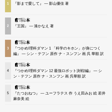
『影まで愛して』 — 影山優佳 著
1
『王国』 — 湊かなえ 著
2
『つかめ!理科ダマン 1 「科学のキホン」が身につく
3
編』 — シン・テフン 原作 ナ・スンフン 画 呉 華順 訳
『つかめ!理科ダマン 12 最強ロボット決戦!編』 — シ
4
ン・テフン 原作 ナ・スンフン 画 呉華順 訳
『たつおねつ』 — ユーフラテス 作 うえ田みお 絵 若井
5
麻奈美 絵