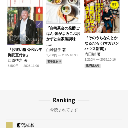
『白崎茶会の発酵ご
はん 体がよろこぶお
『そのうちなんとか
かずと自家製調味
なるだろう(マガジン
…』
ハウス新書)』
『お祓い箱 令和八年
白崎裕子 著
内田樹 著
御託宣付き』
1,760円 — 2025.10.30
1,210円 — 2025.10.16
江原啓之 著
電子版あり
3,500円 — 2025.11.06
電子版あり
Ranking
今読まれてます