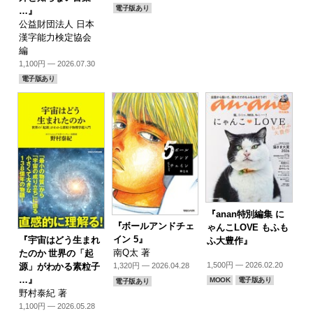
電子版あり
…』
公益財団法人 日本
漢字能力検定協会
編
1,100円 — 2026.07.30
電子版あり
『anan特別編集 に
『ボールアンドチェ
ゃんこLOVE もふも
イン 5』
『宇宙はどう生まれ
ふ大豊作』
南Q太 著
たのか 世界の「起
1,500円 — 2026.02.20
源」がわかる素粒子
1,320円 — 2026.04.28
…』
MOOK
電子版あり
電子版あり
野村泰紀 著
1,100円 — 2026.05.28