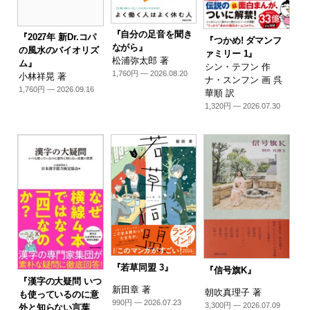
『自分の足音を聞き
『2027年 新Dr.コパ
『つかめ! ダマンフ
ながら』
の風水のバイオリズ
ァミリー 1』
松浦弥太郎 著
ム』
シン・テフン 作
1,760円 — 2026.08.20
小林祥晃 著
ナ・スンフン 画 呉
1,760円 — 2026.09.16
華順 訳
1,320円 — 2026.07.30
『若草同盟 3』
『信号旗K』
『漢字の大疑問 いつ
新田章 著
朝吹真理子 著
も使っているのに意
990円 — 2026.07.23
3,300円 — 2026.07.09
外と知らない言葉