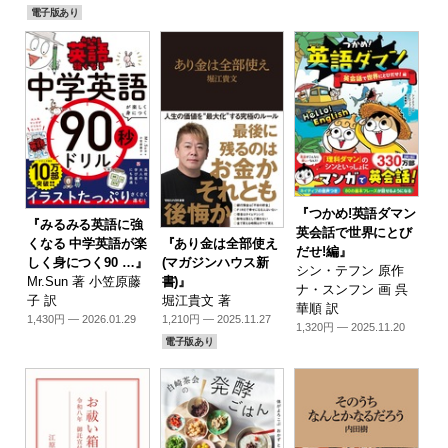
電子版あり
『つかめ!英語ダマン
『みるみる英語に強
英会話で世界にとび
『あり金は全部使え
くなる 中学英語が楽
だせ!編』
(マガジンハウス新
しく身につく90 …』
シン・テフン 原作
書)』
Mr.Sun 著 小笠原藤
ナ・スンフン 画 呉
堀江貴文 著
子 訳
華順 訳
1,210円 — 2025.11.27
1,430円 — 2026.01.29
1,320円 — 2025.11.20
電子版あり