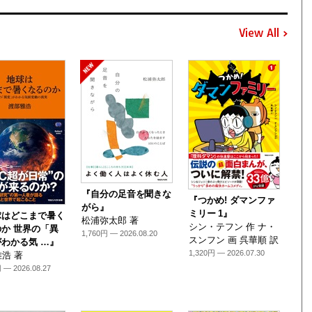
View All
『自分の足音を聞きな
『つかめ! ダマンファ
がら』
ミリー 1』
球はどこまで暑く
松浦弥太郎 著
シン・テフン 作 ナ・
か 世界の「異
1,760円 — 2026.08.20
スンフン 画 呉華順 訳
わかる気 …』
1,320円 — 2026.07.30
浩 著
 — 2026.08.27