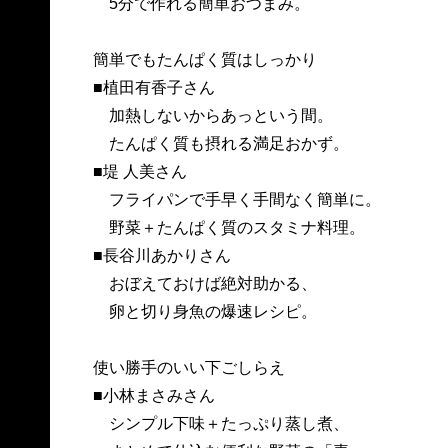
5分で作れる簡単おつまみ。
簡単でもたんぱく質はしっかり
■植田有香子さん
加熱しないからあっという間。
たんぱく質も摂れる満足おかず。
■堤 人美さん
フライパンで手早く手間なく簡単に。
野菜＋たんぱく質のスタミナ料理。
■長谷川あかりさん
おぼえておけば絶対助かる、
卵と切り身魚の爆速レシピ。
使い勝手のいい下ごしらえ
■小林まさみさん
シンプル下味＋たっぷり蒸し煮、