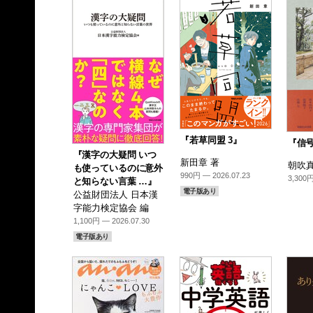
『若草同盟 3』
『信
『漢字の大疑問 いつ
新田章 著
朝吹真
も使っているのに意外
990円 — 2026.07.23
3,300円
と知らない言葉 …』
電子版あり
公益財団法人 日本漢
字能力検定協会 編
1,100円 — 2026.07.30
電子版あり