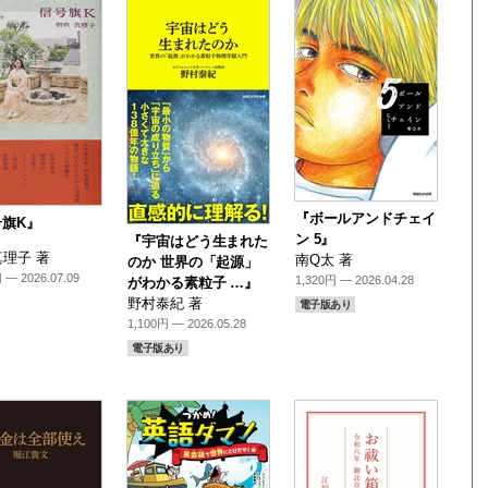
『ボールアンドチェイ
号旗K』
ン 5』
『宇宙はどう生まれた
理子 著
南Q太 著
のか 世界の「起源」
 — 2026.07.09
1,320円 — 2026.04.28
がわかる素粒子 …』
野村泰紀 著
電子版あり
1,100円 — 2026.05.28
電子版あり