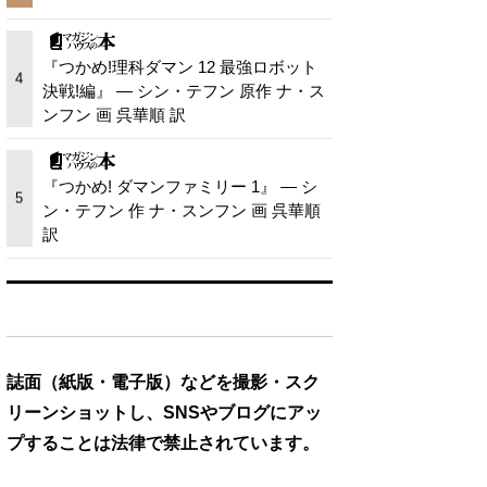
『つかめ!理科ダマン 12 最強ロボット
4
決戦!編』 — シン・テフン 原作 ナ・ス
ンフン 画 呉華順 訳
『つかめ! ダマンファミリー 1』 — シ
5
ン・テフン 作 ナ・スンフン 画 呉華順
訳
誌面（紙版・電子版）などを撮影・スク
リーンショットし、SNSやブログにアッ
プすることは法律で禁止されています。