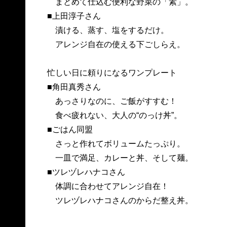
まとめて仕込む便利な野菜の「素」。
■上田淳子さん
漬ける、蒸す、塩をするだけ。
アレンジ自在の使える下ごしらえ。
忙しい日に頼りになるワンプレート
■角田真秀さん
あっさりなのに、ご飯がすすむ！
食べ疲れない、大人の“のっけ丼”。
■ごはん同盟
さっと作れてボリュームたっぷり。
一皿で満足、カレーと丼、そして麺。
■ツレヅレハナコさん
体調に合わせてアレンジ自在！
ツレヅレハナコさんのからだ整え丼。