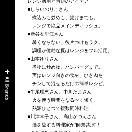
レンジ活用と時短のアイデア
■しらいのりこさん
煮込みも炒めも、揚げまでも。
レンジで絶品メインディッシュ。
■新谷友里江さん
暑くならない、後片づけもラク。
調理が億劫な夏はレンジをフル活用。
■山本ゆりさん
煮物に炒め物、ハンバーグまで。
実はレンジ向きの食材、ひき肉を
チンして混ぜるだけの簡単レシピ。
■牛尾理恵さん、中川たまさん
火を使う時間をなるべく短く。
熱源ひとつで複数同時料理！
■川津幸子さん、高山かづえさん
酒を愛する料理家が“師弟共演”！