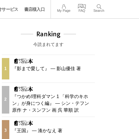
けサービス
書店様入口
My Page
FAQ
Search
Ranking
今読まれてます
『影まで愛して』 — 影山優佳 著
1
『つかめ!理科ダマン 1 「科学のキホ
2
ン」が身につく編』 — シン・テフン
原作 ナ・スンフン 画 呉 華順 訳
『王国』 — 湊かなえ 著
3