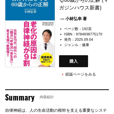
ガジンハウス新書)
— 小林弘幸 著
ページ数：192頁
ISBN：9784838775170
発売：2025.09.04
ジャンル：
健康
購入
紙版ページをみる
Summary
内容紹介
自律神経は、人の生命活動の根幹を支える重要なシステ