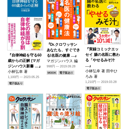
『Dr.クロワッサン
『実録コミックエッ
あなたも、すぐでき
セイ 腸の名医に教わ
『自律神経を守る60
る!名医の健康 …』
る「やせるみそ汁
歳からの正解 (マガ
マガジンハウス 編
…』
ジンハウス新書 …』
998円 — 2019.09.28
小林弘幸 著 田中ひ
小林弘幸 著
MOOK
電子版あり
ろみ 著
1,100円 — 2023.05.25
1,210円 — 2019.03.28
電子版あり
電子版あり