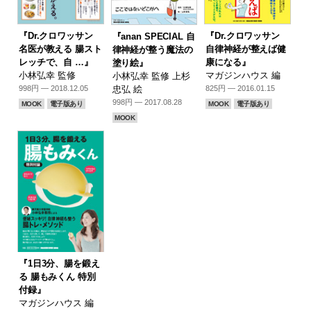
『Dr.クロワッサン
『Dr.クロワッサン
『anan SPECIAL 自
名医が教える 腸スト
自律神経が整えば健
律神経が整う魔法の
レッチで、自 …』
康になる』
塗り絵』
小林弘幸 監修
マガジンハウス 編
小林弘幸 監修 上杉
忠弘 絵
998円 — 2018.12.05
825円 — 2016.01.15
998円 — 2017.08.28
MOOK
電子版あり
MOOK
電子版あり
MOOK
『1日3分、腸を鍛え
る 腸もみくん 特別
付録』
マガジンハウス 編