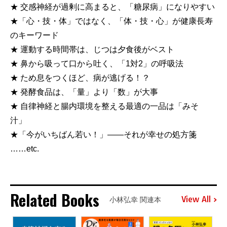
★ 交感神経が過剰に高まると、「糖尿病」になりやすい
★「心・技・体」ではなく、「体・技・心」が健康長寿
のキーワード
★ 運動する時間帯は、じつは夕食後がベスト
★ 鼻から吸って口から吐く、「1対2」の呼吸法
★ ため息をつくほど、病が逃げる！？
★ 発酵食品は、「量」より「数」が大事
★ 自律神経と腸内環境を整える最適の一品は「みそ
汁」
★「今がいちばん若い！」――それが幸せの処方箋
……etc.
Related Books
View All
小林弘幸 関連本