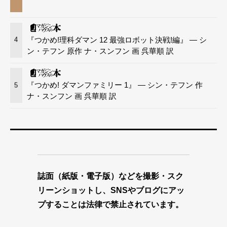
『つかめ!理科ダマン 12 最強ロボット決戦!編』 — シ
4
ン・テフン 原作 ナ・スンフン 画 呉華順 訳
『つかめ! ダマンファミリー 1』 — シン・テフン 作
5
ナ・スンフン 画 呉華順 訳
誌面（紙版・電子版）などを撮影・スク
リーンショットし、SNSやブログにアッ
プすることは法律で禁止されています。