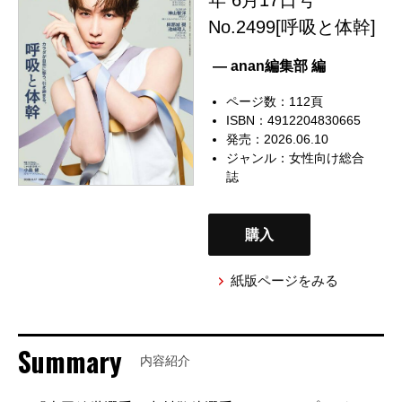
No.2499[呼吸と体幹]
— anan編集部 編
ページ数：112頁
ISBN：4912204830665
発売：2026.06.10
ジャンル：
女性向け総合
誌
購入
紙版ページをみる
Summary
内容紹介