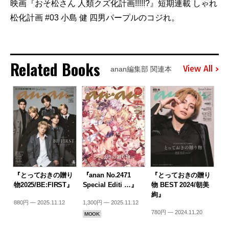
映画『おそ松さん 人類クズ化計画!!!!!?』短期連載 しゃれ
松化計画 #03 小島 健 四男パープルのコジれ。
Related Books
View All
anan編集部 関連本
『とっておきの贈り
『anan No.2471
『とっておきの贈り
物2025/BE:FIRST』
Special Editi …』
物 BEST 2024/朝美
絢』
880円 — 2025.11.12
1,300円 — 2025.11.12
780円 — 2024.11.20
MOOK