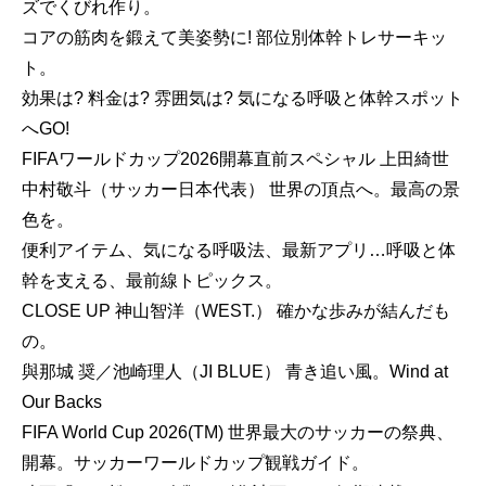
ズでくびれ作り。
コアの筋肉を鍛えて美姿勢に! 部位別体幹トレサーキッ
ト。
効果は? 料金は? 雰囲気は? 気になる呼吸と体幹スポット
へGO!
FIFAワールドカップ2026開幕直前スペシャル 上田綺世
中村敬斗（サッカー日本代表） 世界の頂点へ。最高の景
色を。
便利アイテム、気になる呼吸法、最新アプリ…呼吸と体
幹を支える、最前線トピックス。
CLOSE UP 神山智洋（WEST.） 確かな歩みが結んだも
の。
與那城 奨／池崎理人（JI BLUE） 青き追い風。Wind at
Our Backs
FIFA World Cup 2026(TM) 世界最大のサッカーの祭典、
開幕。サッカーワールドカップ観戦ガイド。