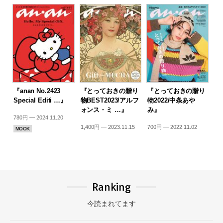
『anan No.2423
『とっておきの贈り
『とっておきの贈り
Special Editi …』
物BEST2023/アルフ
物2022/中条あや
ォンス・ミ …』
み』
780円 — 2024.11.20
1,400円 — 2023.11.15
700円 — 2022.11.02
MOOK
Ranking
今読まれてます