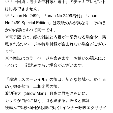
※『上田綺世選手＆中村敬斗選手』のチェキプレゼント
は応募できません。
※『anan No.2499』『anan No.2499増刊』『anan
No.2499 Special Edition』は表紙のみが異なり、そのほ
かの内容はすべて同一です。
※電子版では、紙の雑誌と内容が一部異なる場合や、掲
載されないページや特別付録が含まれない場合がござい
ます。
※本雑誌はカラーページを含みます。お使いの端末によ
っては、一部読みづらい場合がございます。
『崩壊：スターレイル』の旅は、新たな領域へ。めくる
めく娯楽都市、二相楽園の旅。
渡辺翔太（Snow Man） 月夜に君をさらいに。
カラダが自然に整う、引き締まる。呼吸と体幹
寝転んで5秒×5回がお腹に効く! インナー呼吸エクササイ