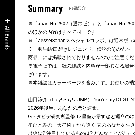
Summary
内容紹介
※『anan No.2502（通常版）』と『anan No.2
のほかの内容はすべて同一です。
※「Zessei×ananスペシャルコラボ」は通常
※「羽生結弦 碧きレジェンド、伝説のその先へ。」はS
商品）には掲載されておりませんのでご注意くだ
※電子版では、紙の雑誌と内容が一部異なる場合
ざいます。
※本雑誌はカラーページを含みます。お使いの端
山田涼介（Hey! Say! JUMP） You’re my DES
2026年後半、あなたの恋と運命。
G・ダビデ研究所監修 12星座が示す恋と運命の
星ひとみの「天星術」から導く 真のあなたを生
歴史は? 注目しているものは? どんなことがわか