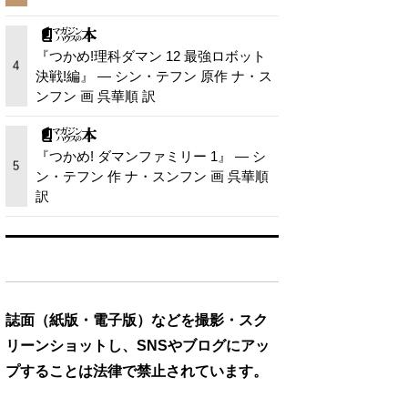
『つかめ!理科ダマン 12 最強ロボット
4
決戦!編』 — シン・テフン 原作 ナ・ス
ンフン 画 呉華順 訳
『つかめ! ダマンファミリー 1』 — シ
5
ン・テフン 作 ナ・スンフン 画 呉華順
訳
誌面（紙版・電子版）などを撮影・スク
リーンショットし、SNSやブログにアッ
プすることは法律で禁止されています。