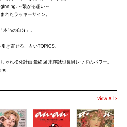
Beginning. ～繋がる想い～
刻まれたラッキーサイン。
「本当の自分」。
引き寄せる、占いTOPICS。
連載 しゃれ松化計画 最終回 末澤誠也長男レッドのパワー。
one.
View All