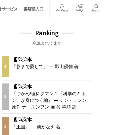
けサービス
書店様入口
My Page
FAQ
Search
Ranking
今読まれてます
『影まで愛して』 — 影山優佳 著
1
『つかめ!理科ダマン 1 「科学のキホ
2
ン」が身につく編』 — シン・テフン
原作 ナ・スンフン 画 呉 華順 訳
『王国』 — 湊かなえ 著
3