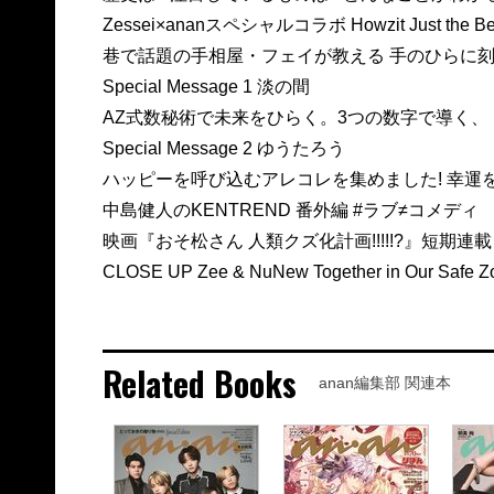
Zessei×ananスペシャルコラボ Howzit Just the 
巷で話題の手相屋・フェイが教える 手のひらに
Special Message 1 淡の間
AZ式数秘術で未来をひらく。3つの数字で導く、
Special Message 2 ゆうたろう
ハッピーを呼び込むアレコレを集めました! 幸運を
中島健人のKENTREND 番外編 #ラブ≠コメディ
映画『おそ松さん 人類クズ化計画!!!!!?』短期
CLOSE UP Zee & NuNew Together in Our Safe Z
Related Books
anan編集部 関連本