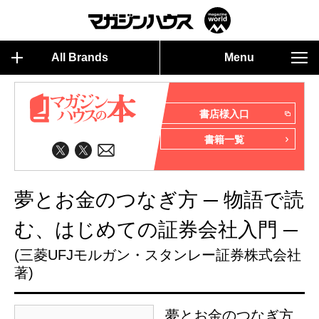
All Brands
Menu
書店様入口
書籍一覧
夢とお金のつなぎ方 ─ 物語で読
む、はじめての証券会社入門 ─
(三菱UFJモルガン・スタンレー証券株式会社
著)
夢とお金のつなぎ方