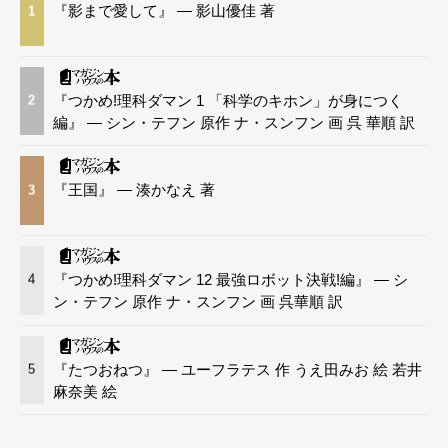
『影まで愛して』 — 影山優佳 著
1
『つかめ!理科ダマン 1 「科学のキホン」が身につく
2
編』 — シン・テフン 原作 ナ・スンフン 画 呉 華順 訳
『王国』 — 湊かなえ 著
3
『つかめ!理科ダマン 12 最強ロボット決戦!編』 — シ
4
ン・テフン 原作 ナ・スンフン 画 呉華順 訳
『たつおねつ』 — ユーフラテス 作 うえ田みお 絵 若井
5
麻奈美 絵