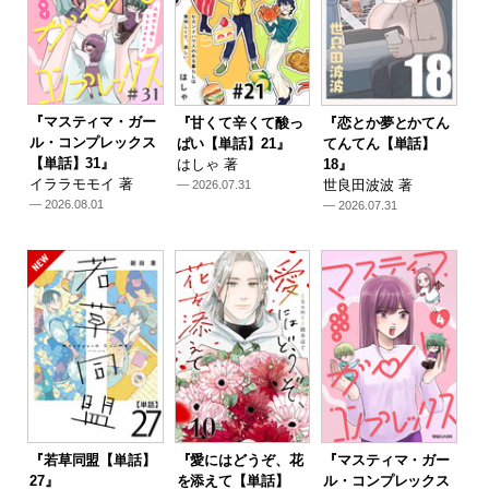
『マスティマ・ガー
『甘くて辛くて酸っ
『恋とか夢とかてん
ル・コンプレックス
ぱい【単話】21』
てんてん【単話】
【単話】31』
はしゃ 著
18』
イララモモイ 著
世良田波波 著
— 2026.07.31
— 2026.08.01
— 2026.07.31
『若草同盟【単話】
『愛にはどうぞ、花
『マスティマ・ガー
27』
を添えて【単話】
ル・コンプレックス