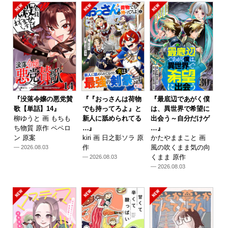
『没落令嬢の悪党賛
『『おっさんは荷物
『最底辺であがく僕
歌【単話】14』
でも持ってろよ』と
は、異世界で希望に
柳ゆうと 画 もちも
新人に舐められてる
出会う～自分だけゲ
ち物質 原作 ペペロ
…』
…』
ン 原案
kiri 画 日之影ソラ 原
かたやままこと 画
作
風の吹くまま気の向
— 2026.08.03
くまま 原作
— 2026.08.03
— 2026.08.03