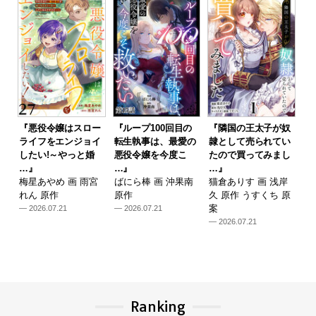
『悪役令嬢はスロー
『ループ100回目の
『隣国の王太子が奴
ライフをエンジョイ
転生執事は、最愛の
隷として売られてい
したい!～やっと婚
悪役令嬢を今度こ
たので買ってみまし
…』
…』
…』
梅星あやめ 画 雨宮
ばにら棒 画 沖果南
猫倉ありす 画 浅岸
れん 原作
原作
久 原作 うすくち 原
案
— 2026.07.21
— 2026.07.21
— 2026.07.21
Ranking