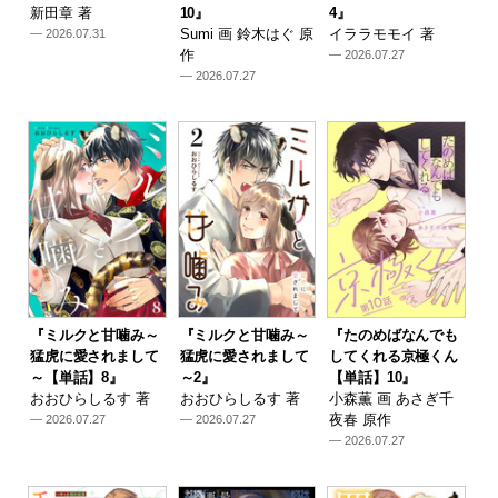
新田章 著
10』
4』
Sumi 画 鈴木はぐ 原
イララモモイ 著
— 2026.07.31
作
— 2026.07.27
— 2026.07.27
『ミルクと甘噛み～
『ミルクと甘噛み～
『たのめばなんでも
猛虎に愛されまして
猛虎に愛されまして
してくれる京極くん
～【単話】8』
～2』
【単話】10』
おおひらしるす 著
おおひらしるす 著
小森薫 画 あさぎ千
夜春 原作
— 2026.07.27
— 2026.07.27
— 2026.07.27