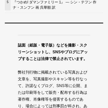
『つかめ! ダマンファミリー 1』 — シン・テフン 作
5
ナ・スンフン 画 呉華順 訳
誌面（紙版・電子版）などを撮影・スク
リーンショットし、SNSやブログにアッ
プすることは法律で禁止されています。
弊社刊行物に掲載されている写真および
文章を、写真撮影やスキャン等を行なっ
て、許諾なくブログ、SNS等に公開、ま
たは印刷等をして販売・配布する行為は
著作権、肖像権等を侵害するものであ
り、場合によっては刑事罰が科され、あ