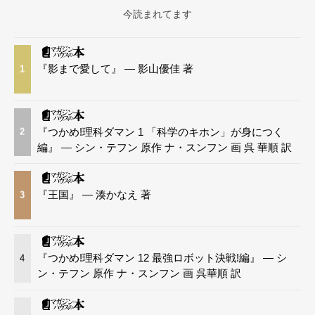
今読まれてます
『影まで愛して』 — 影山優佳 著
1
『つかめ!理科ダマン 1 「科学のキホン」が身につく
2
編』 — シン・テフン 原作 ナ・スンフン 画 呉 華順 訳
『王国』 — 湊かなえ 著
3
『つかめ!理科ダマン 12 最強ロボット決戦!編』 — シ
4
ン・テフン 原作 ナ・スンフン 画 呉華順 訳