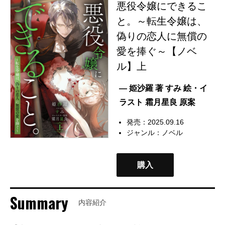
悪役令嬢にできるこ
と。～転生令嬢は、
偽りの恋人に無償の
愛を捧ぐ～【ノベ
ル】上
— 姫沙羅 著 すみ 絵・イ
ラスト 霜月星良 原案
発売：2025.09.16
ジャンル：
ノベル
購入
Summary
内容紹介