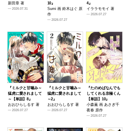
新田章 著
10』
4』
Sumi 画 鈴木はぐ 原
イララモモイ 著
— 2026.07.31
作
— 2026.07.27
— 2026.07.27
『ミルクと甘噛み～
『ミルクと甘噛み～
『たのめばなんでも
猛虎に愛されまして
猛虎に愛されまして
してくれる京極くん
～【単話】8』
～2』
【単話】10』
おおひらしるす 著
おおひらしるす 著
小森薫 画 あさぎ千
夜春 原作
— 2026.07.27
— 2026.07.27
— 2026.07.27