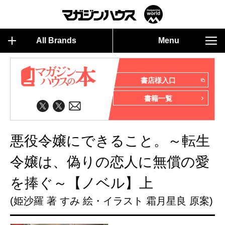
All Brands
Menu
書店様入口
書籍一覧
悪役令嬢にできること。～転生
令嬢は、偽りの恋人に無償の愛
を捧ぐ～【ノベル】上
(姫沙羅 著 すみ 絵・イラスト 霜月星良 原案)