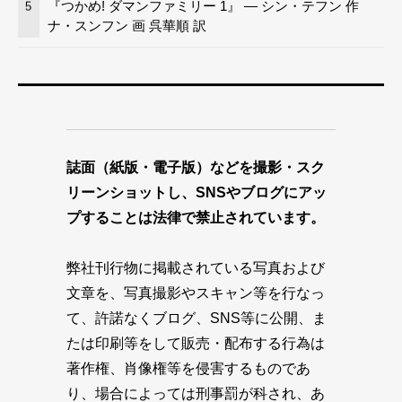
『つかめ! ダマンファミリー 1』 — シン・テフン 作
5
ナ・スンフン 画 呉華順 訳
誌面（紙版・電子版）などを撮影・スク
リーンショットし、SNSやブログにアッ
プすることは法律で禁止されています。
弊社刊行物に掲載されている写真および
文章を、写真撮影やスキャン等を行なっ
て、許諾なくブログ、SNS等に公開、ま
たは印刷等をして販売・配布する行為は
著作権、肖像権等を侵害するものであ
り、場合によっては刑事罰が科され、あ