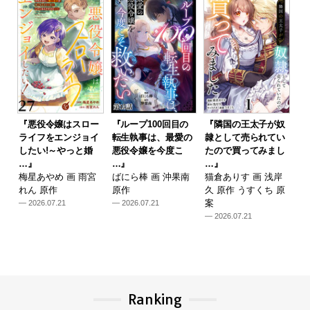
『悪役令嬢はスロー
『ループ100回目の
『隣国の王太子が奴
ライフをエンジョイ
転生執事は、最愛の
隷として売られてい
したい!～やっと婚
悪役令嬢を今度こ
たので買ってみまし
…』
…』
…』
梅星あやめ 画 雨宮
ばにら棒 画 沖果南
猫倉ありす 画 浅岸
れん 原作
原作
久 原作 うすくち 原
案
— 2026.07.21
— 2026.07.21
— 2026.07.21
Ranking