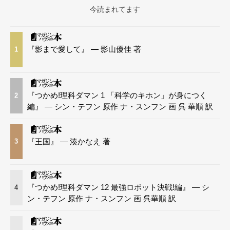
今読まれてます
『影まで愛して』 — 影山優佳 著
1
『つかめ!理科ダマン 1 「科学のキホン」が身につく
2
編』 — シン・テフン 原作 ナ・スンフン 画 呉 華順 訳
『王国』 — 湊かなえ 著
3
『つかめ!理科ダマン 12 最強ロボット決戦!編』 — シ
4
ン・テフン 原作 ナ・スンフン 画 呉華順 訳