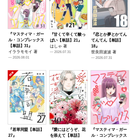
『マスティマ・ガー
『甘くて辛くて酸っ
『恋とか夢とかてん
ル・コンプレックス
ぱい【単話】21』
てんてん【単話】
【単話】31』
はしゃ 著
18』
イララモモイ 著
世良田波波 著
— 2026.07.31
— 2026.08.01
— 2026.07.31
『若草同盟【単話】
『愛にはどうぞ、花
『マスティマ・ガー
27』
を添えて【単話】
ル・コンプレックス