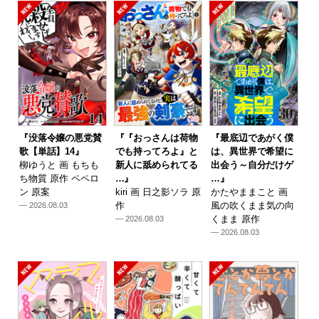
『没落令嬢の悪党賛
『『おっさんは荷物
『最底辺であがく僕
歌【単話】14』
でも持ってろよ』と
は、異世界で希望に
柳ゆうと 画 もちも
新人に舐められてる
出会う～自分だけゲ
ち物質 原作 ペペロ
…』
…』
ン 原案
kiri 画 日之影ソラ 原
かたやままこと 画
作
風の吹くまま気の向
— 2026.08.03
くまま 原作
— 2026.08.03
— 2026.08.03