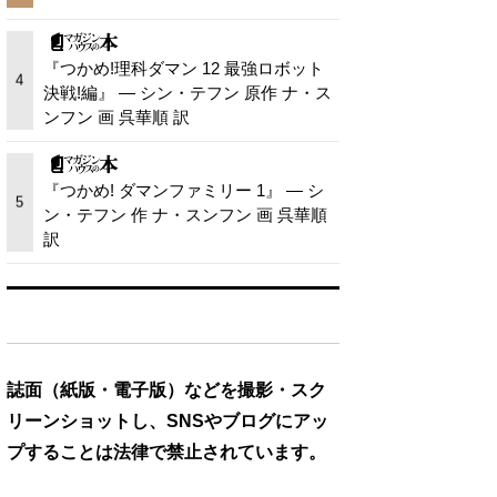
『つかめ!理科ダマン 12 最強ロボット
4
決戦!編』 — シン・テフン 原作 ナ・ス
ンフン 画 呉華順 訳
『つかめ! ダマンファミリー 1』 — シ
5
ン・テフン 作 ナ・スンフン 画 呉華順
訳
誌面（紙版・電子版）などを撮影・スク
リーンショットし、SNSやブログにアッ
プすることは法律で禁止されています。