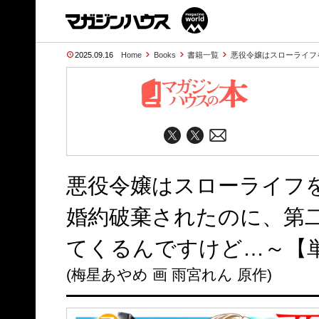
2025.09.16
Home
Books
書籍一覧
悪役令嬢はスローライフ
悪役令嬢はスローライフ
婚約破棄されたのに、第
てくるんですけど…～【単
(梅星あやめ 画 雨宮れん 原作)