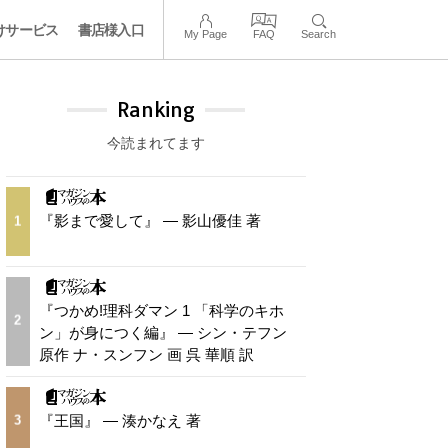
けサービス
書店様入口
My Page
FAQ
Search
Ranking
今読まれてます
『影まで愛して』 — 影山優佳 著
1
『つかめ!理科ダマン 1 「科学のキホ
2
ン」が身につく編』 — シン・テフン
原作 ナ・スンフン 画 呉 華順 訳
『王国』 — 湊かなえ 著
3