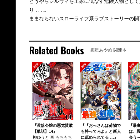
どうやらシルヴィを王家に仇なす危険人物として
り……。
ままならないスローライフ系ラブストーリーの開
Related Books
梅星あやめ 関連本
『没落令嬢の悪党賛歌
『『おっさんは荷物で
『最
【単話】14』
も持ってろよ』と新人
は、
柳ゆうと 画 もちもち
に舐められてる …』
会う