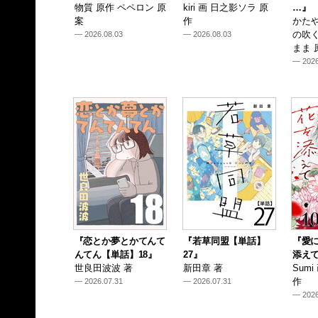
物質 原作 ペペロン 原
kiri 画 日之影ソラ 原
…』
案
作
かたや
の吹
— 2026.08.03
— 2026.08.03
まま 
— 2026
『恋とか夢とかてんて
『若草同盟【単話】
『愛
んてん【単話】18』
27』
添えて
世良田波波 著
新田章 著
Sum
作
— 2026.07.31
— 2026.07.31
— 2026