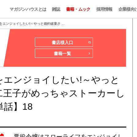
マガジンハウスとは
雑誌
書籍・ムック
採用情報
企業様向
をエンジョイしたい!～やっと婚約破棄さ …
書店様入口
書籍一覧
をエンジョイしたい!～やっと
二王子がめっちゃストーカーし
話】18
悪役令嬢はスローライフをエンジョイし