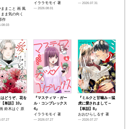
イララモモイ 著
— 2026.07.31
ままこと 画 風
— 2026.08.01
くまま気の向く
原作
.08.03
にはどうぞ、花を
『マスティマ・ガー
『ミルクと甘噛み～猛
【単話】10』
ル・コンプレックス
虎に愛されまして～
i 画 鈴木はぐ 原
4』
【単話】8』
イララモモイ 著
おおひらしるす 著
.07.27
— 2026.07.27
— 2026.07.27