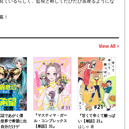
見ているらしく、監視と称してたびたび居座るようにな
幕！
View All
『マスティマ・ガー
底辺であがく僕
『甘くて辛くて酸っぱ
ル・コンプレックス
異世界で希望に出
い【単話】21』
【単話】31』
～自分だけゲ
はしゃ 著