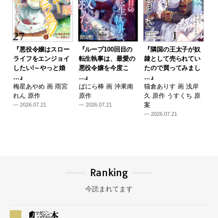
『悪役令嬢はスロー
『ループ100回目の
『隣国の王太子が奴
ライフをエンジョイ
転生執事は、最愛の
隷として売られてい
したい!～やっと婚
悪役令嬢を今度こ
たので買ってみまし
…』
…』
…』
梅星あやめ 画 雨宮
ばにら棒 画 沖果南
猫倉ありす 画 浅岸
れん 原作
原作
久 原作 うすくち 原
案
— 2026.07.21
— 2026.07.21
— 2026.07.21
Ranking
今読まれてます