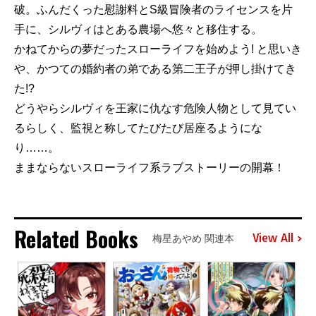
破。ふんだくった慰謝料とS級冒険者のライセンスを片
手に、シルヴィはとある農場へ悠々と移住する。
かねてからの夢だったスローライフを始めよう! と思いき
や、かつての婚約者の弟である第二王子が押し掛けてき
た!?
どうやらシルヴィを王家に仇なす危険人物として見てい
るらしく、監視と称してたびたび居座るようにな
り……。
ままならないスローライフ系ラブストーリーの開幕！
Related Books
View All
梅星あやめ 関連本