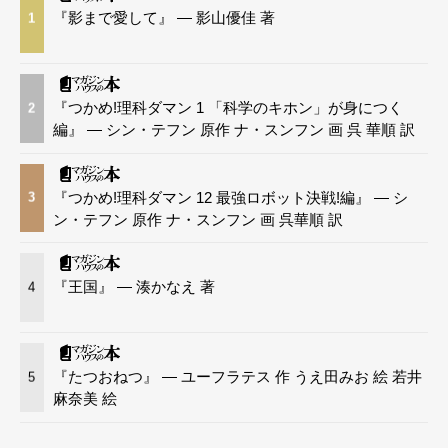
『影まで愛して』 — 影山優佳 著
1
『つかめ!理科ダマン 1 「科学のキホン」が身につく
2
編』 — シン・テフン 原作 ナ・スンフン 画 呉 華順 訳
『つかめ!理科ダマン 12 最強ロボット決戦!編』 — シ
3
ン・テフン 原作 ナ・スンフン 画 呉華順 訳
『王国』 — 湊かなえ 著
4
『たつおねつ』 — ユーフラテス 作 うえ田みお 絵 若井
5
麻奈美 絵