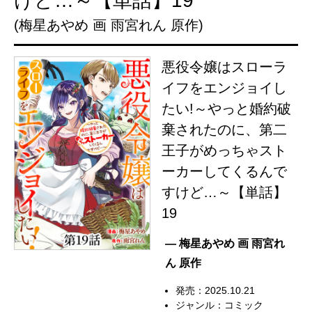
けど…～【単話】19
(梅星あやめ 画 雨宮れん 原作)
悪役令嬢はスローラ
イフをエンジョイし
たい!～やっと婚約破
棄されたのに、第二
王子がめっちゃスト
ーカーしてくるんで
すけど…～【単話】
19
— 梅星あやめ 画 雨宮れ
ん 原作
発売：2025.10.21
ジャンル：
コミック