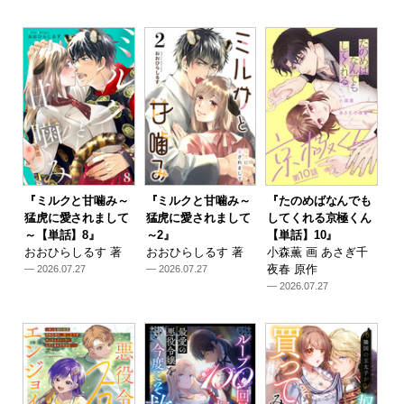
『ミルクと甘噛み～
『ミルクと甘噛み～
『たのめばなんでも
猛虎に愛されまして
猛虎に愛されまして
してくれる京極くん
～【単話】8』
～2』
【単話】10』
おおひらしるす 著
おおひらしるす 著
小森薫 画 あさぎ千
夜春 原作
— 2026.07.27
— 2026.07.27
— 2026.07.27