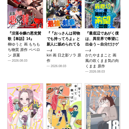
『没落令嬢の悪党賛
『『おっさんは荷物
『最底辺であがく僕
歌【単話】14』
でも持ってろよ』と
は、異世界で希望に
柳ゆうと 画 もちも
新人に舐められてる
出会う～自分だけゲ
ち物質 原作 ペペロ
…』
…』
ン 原案
kiri 画 日之影ソラ 原
かたやままこと 画
作
風の吹くまま気の向
— 2026.08.03
くまま 原作
— 2026.08.03
— 2026.08.03