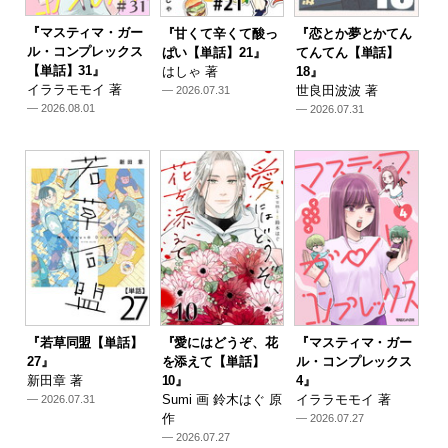
『マスティマ・ガー
『甘くて辛くて酸っ
『恋とか夢とかてん
ル・コンプレックス
ぱい【単話】21』
てんてん【単話】
【単話】31』
はしゃ 著
18』
イララモモイ 著
世良田波波 著
— 2026.07.31
— 2026.08.01
— 2026.07.31
『若草同盟【単話】
『愛にはどうぞ、花
『マスティマ・ガー
27』
を添えて【単話】
ル・コンプレックス
新田章 著
10』
4』
Sumi 画 鈴木はぐ 原
イララモモイ 著
— 2026.07.31
作
— 2026.07.27
— 2026.07.27