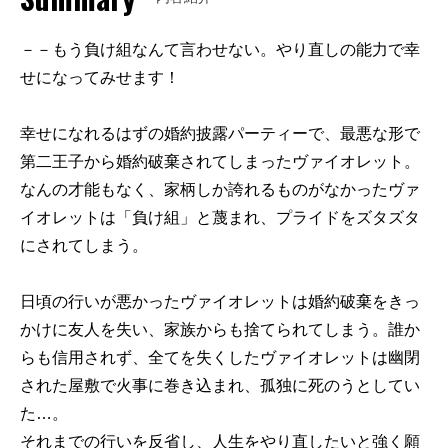
－－もう負け組なんて言わせない。やり直しの能力で幸
せになってみせます！
幸せになれるはずの婚約披露パーティーで、最悪な形で
第二王子から婚約破棄されてしまったヴァイオレット。
なんの才能もなく、家柄しか誇れるものがなかったヴァ
イオレットは「負け組」と蔑まれ、プライドをズタズタ
にされてしまう。
日頃の行いが悪かったヴァイオレットは婚約破棄をきっ
かけに友人を失い、家族からも捨てられてしまう。誰か
らも信用されず、全てを失くしたヴァイオレットは幽閉
された屋敷で火事に巻き込まれ、孤独に死のうとしてい
た…。
それまでの行いを反省し、人生をやり直したいと強く願