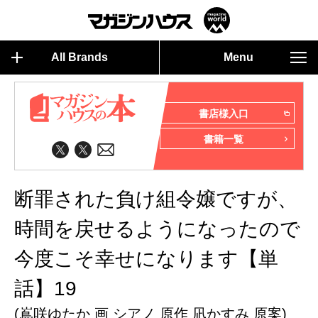
All Brands
Menu
書店様入口
書籍一覧
断罪された負け組令嬢ですが、
時間を戻せるようになったので
今度こそ幸せになります【単
話】19
(嶌咲ゆたか 画 シアノ 原作 凪かすみ 原案)