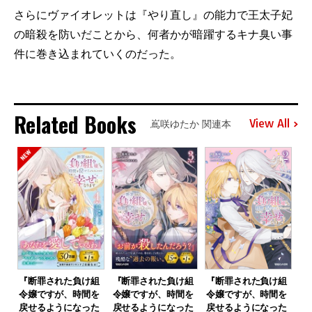
さらにヴァイオレットは『やり直し』の能力で王太子妃
の暗殺を防いだことから、何者かが暗躍するキナ臭い事
件に巻き込まれていくのだった。
Related Books
View All
嶌咲ゆたか 関連本
『断罪された負け組
『断罪された負け組
『断罪された負け組
令嬢ですが、時間を
令嬢ですが、時間を
令嬢ですが、時間を
戻せるようになった
戻せるようになった
戻せるようになった