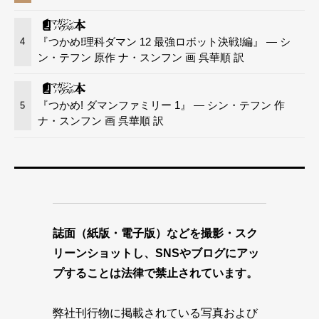
『つかめ!理科ダマン 12 最強ロボット決戦!編』 — シ
4
ン・テフン 原作 ナ・スンフン 画 呉華順 訳
『つかめ! ダマンファミリー 1』 — シン・テフン 作
5
ナ・スンフン 画 呉華順 訳
誌面（紙版・電子版）などを撮影・スク
リーンショットし、SNSやブログにアッ
プすることは法律で禁止されています。
弊社刊行物に掲載されている写真および