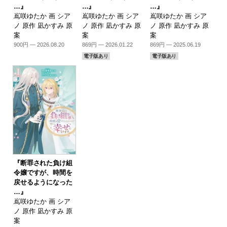
…』
…』
…』
嶌咲ゆたか 画 シア
嶌咲ゆたか 画 シア
嶌咲ゆたか 画 シア
ノ 原作 凪かすみ 原
ノ 原作 凪かすみ 原
ノ 原作 凪かすみ 原
案
案
案
900円 — 2026.08.20
869円 — 2026.01.22
869円 — 2025.06.19
電子版あり
電子版あり
『断罪された負け組
令嬢ですが、時間を
戻せるようになった
…』
嶌咲ゆたか 画 シア
ノ 原作 凪かすみ 原
案