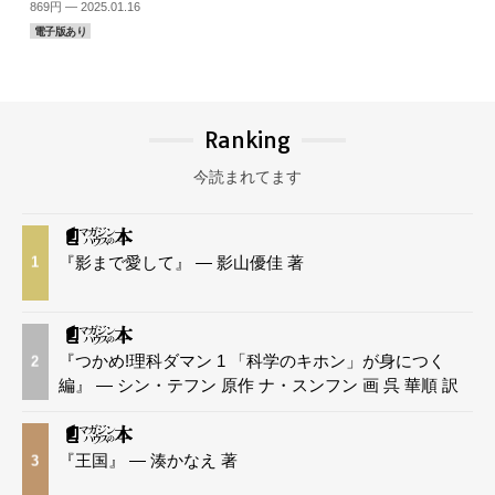
869円 — 2025.01.16
電子版あり
Ranking
今読まれてます
『影まで愛して』 — 影山優佳 著
1
『つかめ!理科ダマン 1 「科学のキホン」が身につく
2
編』 — シン・テフン 原作 ナ・スンフン 画 呉 華順 訳
『王国』 — 湊かなえ 著
3