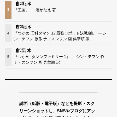
『王国』 — 湊かなえ 著
3
『つかめ!理科ダマン 12 最強ロボット決戦!編』 — シ
4
ン・テフン 原作 ナ・スンフン 画 呉華順 訳
『つかめ! ダマンファミリー 1』 — シン・テフン 作
5
ナ・スンフン 画 呉華順 訳
誌面（紙版・電子版）などを撮影・スク
リーンショットし、SNSやブログにアッ