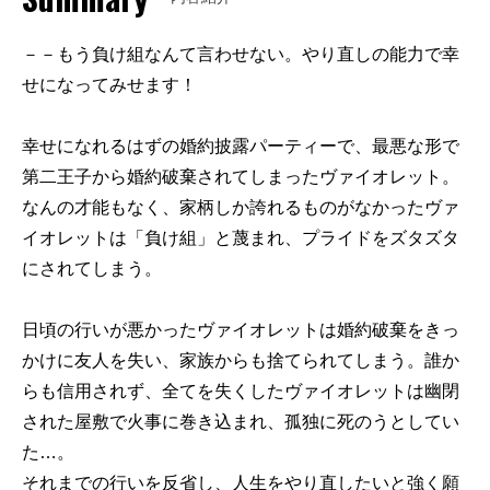
－－もう負け組なんて言わせない。やり直しの能力で幸
せになってみせます！
幸せになれるはずの婚約披露パーティーで、最悪な形で
第二王子から婚約破棄されてしまったヴァイオレット。
なんの才能もなく、家柄しか誇れるものがなかったヴァ
イオレットは「負け組」と蔑まれ、プライドをズタズタ
にされてしまう。
日頃の行いが悪かったヴァイオレットは婚約破棄をきっ
かけに友人を失い、家族からも捨てられてしまう。誰か
らも信用されず、全てを失くしたヴァイオレットは幽閉
された屋敷で火事に巻き込まれ、孤独に死のうとしてい
た…。
それまでの行いを反省し、人生をやり直したいと強く願