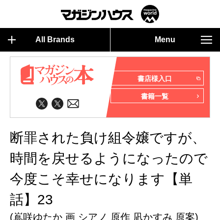
All Brands
Menu
書店様入口
書籍一覧
断罪された負け組令嬢ですが、
時間を戻せるようになったので
今度こそ幸せになります【単
話】23
(嶌咲ゆたか 画 シアノ 原作 凪かすみ 原案)