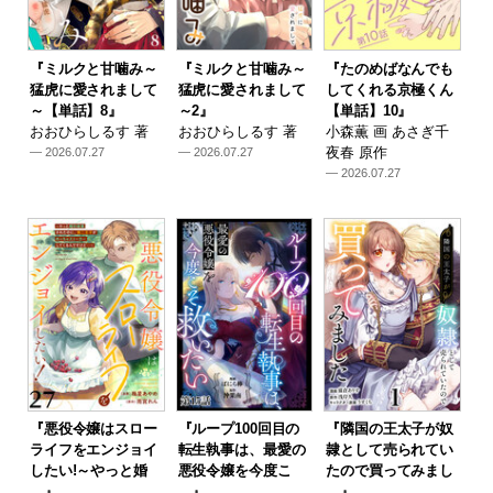
『ミルクと甘噛み～
『ミルクと甘噛み～
『たのめばなんでも
猛虎に愛されまして
猛虎に愛されまして
してくれる京極くん
～【単話】8』
～2』
【単話】10』
おおひらしるす 著
おおひらしるす 著
小森薫 画 あさぎ千
夜春 原作
— 2026.07.27
— 2026.07.27
— 2026.07.27
『悪役令嬢はスロー
『ループ100回目の
『隣国の王太子が奴
ライフをエンジョイ
転生執事は、最愛の
隷として売られてい
したい!～やっと婚
悪役令嬢を今度こ
たので買ってみまし
…』
…』
…』