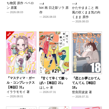
ち物質 原作 ペペロ
…』
…』
ン 原案
kiri 画 日之影ソラ 原
かたやままこと 画
作
風の吹くまま気の向
— 2026.08.03
くまま 原作
— 2026.08.03
— 2026.08.03
『マスティマ・ガー
『甘くて辛くて酸っ
『恋とか夢とかてん
ル・コンプレックス
ぱい【単話】21』
てんてん【単話】
【単話】31』
はしゃ 著
18』
イララモモイ 著
世良田波波 著
— 2026.07.31
— 2026.08.01
— 2026.07.31