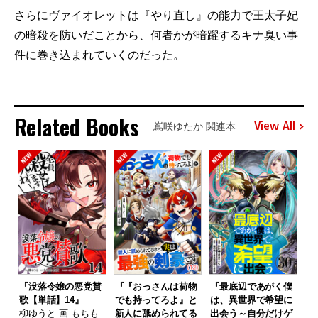
さらにヴァイオレットは『やり直し』の能力で王太子妃
の暗殺を防いだことから、何者かが暗躍するキナ臭い事
件に巻き込まれていくのだった。
Related Books
View All
嶌咲ゆたか 関連本
『没落令嬢の悪党賛
『『おっさんは荷物
『最底辺であがく僕
歌【単話】14』
でも持ってろよ』と
は、異世界で希望に
柳ゆうと 画 もちも
新人に舐められてる
出会う～自分だけゲ