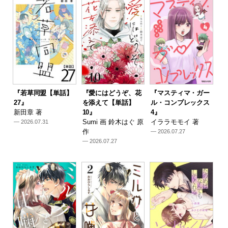
『若草同盟【単話】
『愛にはどうぞ、花
『マスティマ・ガー
27』
を添えて【単話】
ル・コンプレックス
新田章 著
10』
4』
Sumi 画 鈴木はぐ 原
イララモモイ 著
— 2026.07.31
作
— 2026.07.27
— 2026.07.27