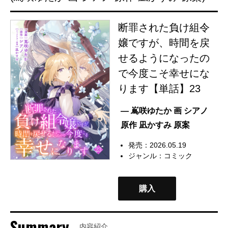
断罪された負け組令
嬢ですが、時間を戻
せるようになったの
で今度こそ幸せにな
ります【単話】23
— 嶌咲ゆたか 画 シアノ
原作 凪かすみ 原案
発売：2026.05.19
ジャンル：
コミック
購入
Summary
内容紹介