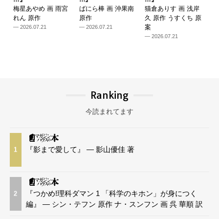
梅星あやめ 画 雨宮
ばにら棒 画 沖果南
猫倉ありす 画 浅岸
れん 原作
原作
久 原作 うすくち 原
案
— 2026.07.21
— 2026.07.21
— 2026.07.21
Ranking
今読まれてます
『影まで愛して』 — 影山優佳 著
1
『つかめ!理科ダマン 1 「科学のキホン」が身につく
2
編』 — シン・テフン 原作 ナ・スンフン 画 呉 華順 訳