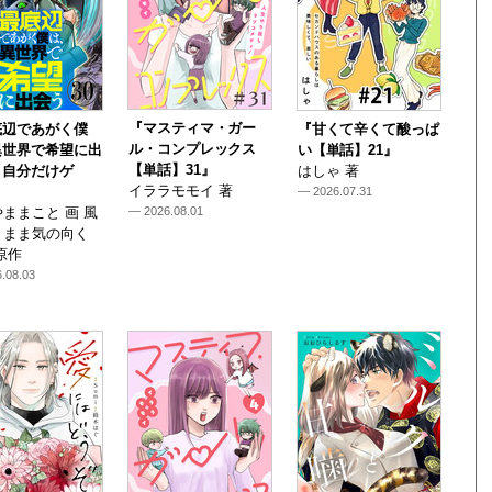
『マスティマ・ガー
底辺であがく僕
『甘くて辛くて酸っぱ
ル・コンプレックス
異世界で希望に出
い【単話】21』
【単話】31』
～自分だけゲ
はしゃ 著
イララモモイ 著
— 2026.07.31
ままこと 画 風
— 2026.08.01
くまま気の向く
原作
.08.03