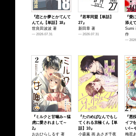
『恋とか夢とかてんて
『若草同盟【単話】
『愛
んてん【単話】18』
27』
添えて
世良田波波 著
新田章 著
Sum
作
— 2026.07.31
— 2026.07.31
— 2026
『ミルクと甘噛み～猛
『たのめばなんでもし
『悪
虎に愛されまして～
てくれる京極くん【単
イフ
2』
話】10』
い!～
おおひらしるす 著
小森薫 画 あさぎ千夜
梅星あ