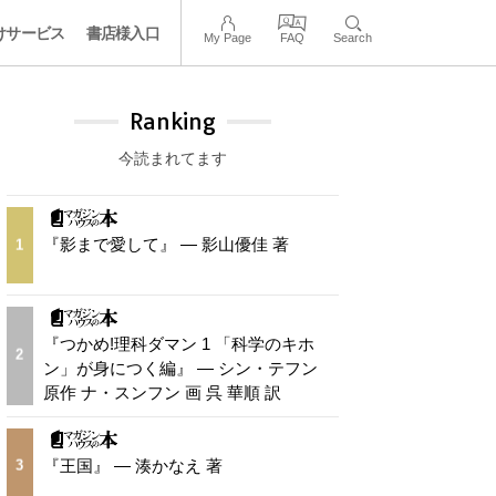
けサービス
書店様入口
My Page
FAQ
Search
Ranking
今読まれてます
『影まで愛して』 — 影山優佳 著
1
『つかめ!理科ダマン 1 「科学のキホ
2
ン」が身につく編』 — シン・テフン
原作 ナ・スンフン 画 呉 華順 訳
『王国』 — 湊かなえ 著
3