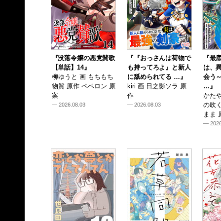
『没落令嬢の悪党賛歌
『『おっさんは荷物で
『最
【単話】14』
も持ってろよ』と新人
は、
柳ゆうと 画 もちもち
に舐められてる …』
会う
物質 原作 ペペロン 原
kiri 画 日之影ソラ 原
…』
案
作
かたや
の吹
— 2026.08.03
— 2026.08.03
まま 
— 2026