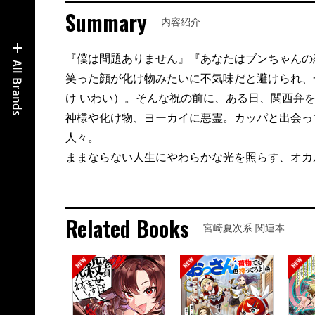
Summary
内容紹介
『僕は問題ありません』『あなたはブンちゃんの
笑った顔が化け物みたいに不気味だと避けられ、
け いわい）。そんな祝の前に、ある日、関西弁
神様や化け物、ヨーカイに悪霊。カッパと出会っ
人々。
ままならない人生にやわらかな光を照らす、オカ
Related Books
宮崎夏次系 関連本