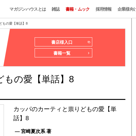
マガジンハウスとは
雑誌
書籍・ムック
採用情報
企業様向
どもの愛【単話】8
書店様入口
書籍一覧
どもの愛【単話】8
カッパのカーティと祟りどもの愛【単
話】8
— 宮崎夏次系 著