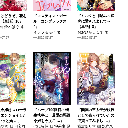
にはどうぞ、花を
『マスティマ・ガー
『ミルクと甘噛み～猛
【単話】10』
ル・コンプレックス
虎に愛されまして～
i 画 鈴木はぐ 原
4』
【単話】8』
イララモモイ 著
おおひらしるす 著
.07.27
— 2026.07.27
— 2026.07.27
役令嬢はスローラ
『ループ100回目の転
『隣国の王太子が奴隷
をエンジョイした
生執事は、最愛の悪役
として売られていたの
やっと婚 …』
令嬢を今度こ …』
で買ってみまし …』
やめ 画 雨宮れ
ばにら棒 画 沖果南 原
猫倉ありす 画 浅岸久