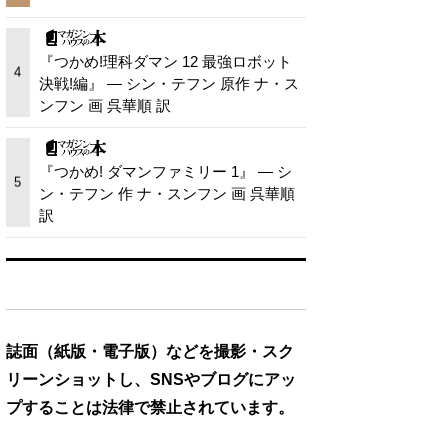
『つかめ!理科ダマン 12 最強ロボット
4
決戦!編』 — シン・テフン 原作 ナ・ス
ンフン 画 呉華順 訳
『つかめ! ダマンファミリー 1』 — シ
5
ン・テフン 作 ナ・スンフン 画 呉華順
訳
誌面（紙版・電子版）などを撮影・スク
リーンショットし、SNSやブログにアッ
プすることは法律で禁止されています。