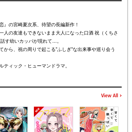
恋』の宮崎夏次系、待望の長編新作！
一人の友達もできないまま大人になった口酒 祝（くちさ
を話す幼いカッパが現れて…。
てから、祝の周りで起こる”ふしぎ”な出来事や巡り会う
ルティック・ヒューマンドラマ。
View All