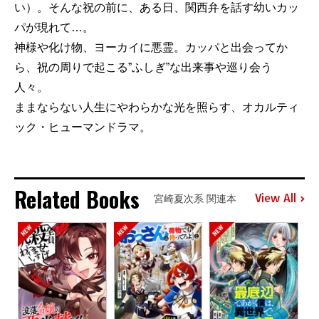
い）。そんな祝の前に、ある日、関西弁を話す幼いカッ
パが現れて…。
神様や化け物、ヨーカイに悪霊。カッパと出会ってか
ら、祝の周りで起こる”ふしぎ”な出来事や巡り会う
人々。
ままならない人生にやわらかな光を照らす、オカルティ
ック・ヒューマンドラマ。
Related Books
View All
宮崎夏次系 関連本