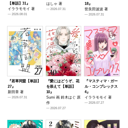
【単話】31』
はしゃ 著
18』
イララモモイ 著
世良田波波 著
— 2026.07.31
— 2026.08.01
— 2026.07.31
『若草同盟【単話】
『愛にはどうぞ、花
『マスティマ・ガー
27』
を添えて【単話】
ル・コンプレックス
新田章 著
10』
4』
Sumi 画 鈴木はぐ 原
イララモモイ 著
— 2026.07.31
作
— 2026.07.27
— 2026.07.27