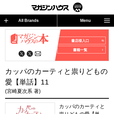
All Brands
Menu
書店様入口
書籍一覧
カッパのカーティと祟りどもの
愛【単話】11
(宮崎夏次系 著)
カッパのカーティと
祟りどもの愛【単