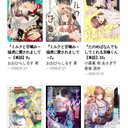
『ミルクと甘噛み～
『ミルクと甘噛み～
『たのめばなんでも
猛虎に愛されまして
猛虎に愛されまして
してくれる京極くん
～【単話】8』
～2』
【単話】10』
おおひらしるす 著
おおひらしるす 著
小森薫 画 あさぎ千
夜春 原作
— 2026.07.27
— 2026.07.27
— 2026.07.27