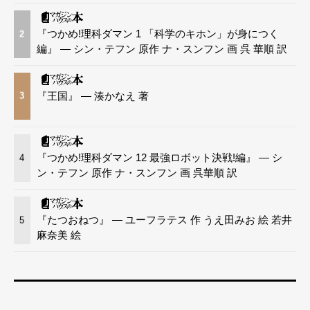
『つかめ!理科ダマン 1 「科学のキホン」が身につく
2
編』 — シン・テフン 原作 ナ・スンフン 画 呉 華順 訳
『王国』 — 湊かなえ 著
3
『つかめ!理科ダマン 12 最強ロボット決戦!編』 — シ
4
ン・テフン 原作 ナ・スンフン 画 呉華順 訳
『たつおねつ』 — ユーフラテス 作 うえ田みお 絵 若井
5
麻奈美 絵