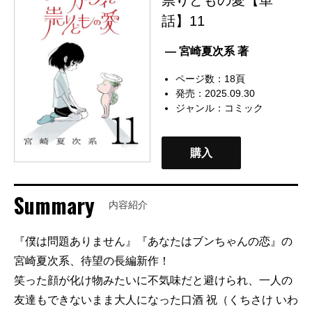
話】11
— 宮崎夏次系 著
ページ数：18頁
発売：2025.09.30
ジャンル：
コミック
購入
Summary
内容紹介
『僕は問題ありません』『あなたはブンちゃんの恋』の
宮崎夏次系、待望の長編新作！
笑った顔が化け物みたいに不気味だと避けられ、一人の
友達もできないまま大人になった口酒 祝（くちさけ いわ