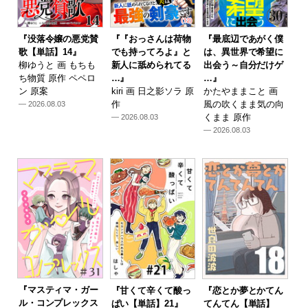
『没落令嬢の悪党賛
『『おっさんは荷物
『最底辺であがく僕
歌【単話】14』
でも持ってろよ』と
は、異世界で希望に
柳ゆうと 画 もちも
新人に舐められてる
出会う～自分だけゲ
ち物質 原作 ペペロ
…』
…』
ン 原案
kiri 画 日之影ソラ 原
かたやままこと 画
作
風の吹くまま気の向
— 2026.08.03
くまま 原作
— 2026.08.03
— 2026.08.03
『マスティマ・ガー
『甘くて辛くて酸っ
『恋とか夢とかてん
ル・コンプレックス
ぱい【単話】21』
てんてん【単話】