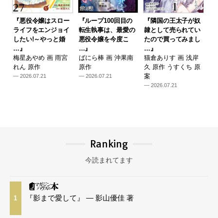
『悪役令嬢はスロー
『ループ100回目の
『隣国の王太子が奴
ライフをエンジョイ
転生執事は、最愛の
隷として売られてい
したい!～やっと婚
悪役令嬢を今度こ
たので買ってみまし
…』
…』
…』
梅星あやめ 画 雨宮
ばにら棒 画 沖果南
猫倉ありす 画 浅岸
れん 原作
原作
久 原作 うすくち 原
案
— 2026.07.21
— 2026.07.21
— 2026.07.21
Ranking
今読まれてます
『影まで愛して』 — 影山優佳 著
1