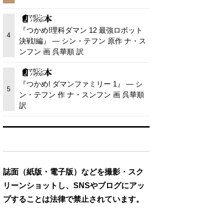
『つかめ!理科ダマン 12 最強ロボット
4
決戦!編』 — シン・テフン 原作 ナ・ス
ンフン 画 呉華順 訳
『つかめ! ダマンファミリー 1』 — シ
5
ン・テフン 作 ナ・スンフン 画 呉華順
訳
誌面（紙版・電子版）などを撮影・スク
リーンショットし、SNSやブログにアッ
プすることは法律で禁止されています。