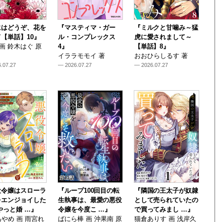
にはどうぞ、花を
『マスティマ・ガー
『ミルクと甘噛み～猛
【単話】10』
ル・コンプレックス
虎に愛されまして～
i 画 鈴木はぐ 原
4』
【単話】8』
イララモモイ 著
おおひらしるす 著
.07.27
— 2026.07.27
— 2026.07.27
役令嬢はスローラ
『ループ100回目の転
『隣国の王太子が奴隷
をエンジョイした
生執事は、最愛の悪役
として売られていたの
やっと婚 …』
令嬢を今度こ …』
で買ってみまし …』
やめ 画 雨宮れ
ばにら棒 画 沖果南 原
猫倉ありす 画 浅岸久