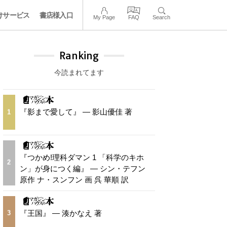
けサービス
書店様入口
My Page
FAQ
Search
Ranking
今読まれてます
『影まで愛して』 — 影山優佳 著
1
『つかめ!理科ダマン 1 「科学のキホ
2
ン」が身につく編』 — シン・テフン
原作 ナ・スンフン 画 呉 華順 訳
『王国』 — 湊かなえ 著
3