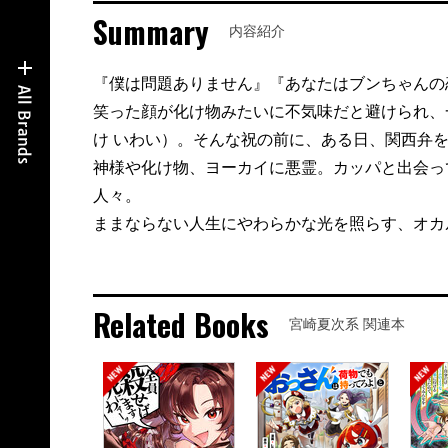
Summary
内容紹介
『僕は問題ありません』『あなたはブンちゃんの
笑った顔が化け物みたいに不気味だと避けられ、
け いわい）。そんな祝の前に、ある日、関西弁
神様や化け物、ヨーカイに悪霊。カッパと出会っ
人々。
ままならない人生にやわらかな光を照らす、オカ
Related Books
宮崎夏次系 関連本