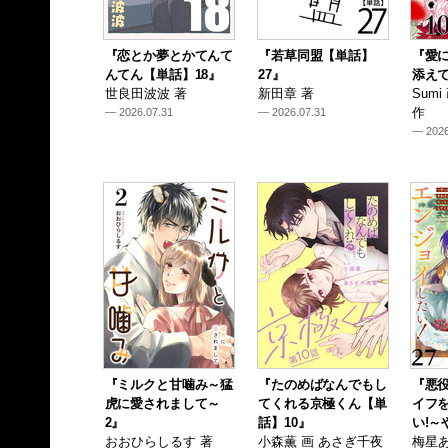
『恋とか夢とかてんて
『若草同盟【単話】
『愛
んてん【単話】18』
27』
添えて
世良田波波 著
新田章 著
Sum
作
— 2026.07.31
— 2026.07.31
— 2026
『ミルクと甘噛み～猛
『たのめばなんでもし
『悪
虎に愛されまして～
てくれる京極くん【単
イフ
2』
話】10』
い!～
おおひらしるす 著
小森薫 画 あさぎ千夜
梅星あ