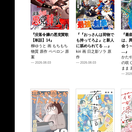
『没落令嬢の悪党賛歌
『『おっさんは荷物で
『最
【単話】14』
も持ってろよ』と新人
は、
柳ゆうと 画 もちもち
に舐められてる …』
会う
物質 原作 ペペロン 原
kiri 画 日之影ソラ 原
…』
案
作
かたや
の吹
— 2026.08.03
— 2026.08.03
まま 
— 2026