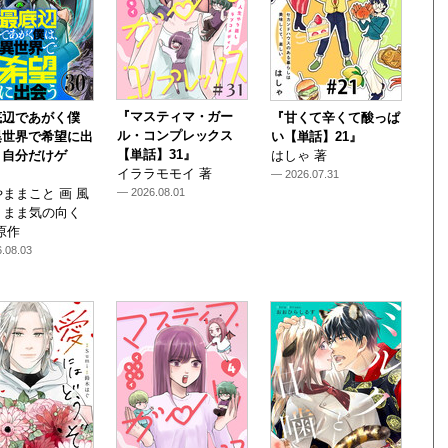
『マスティマ・ガー
底辺であがく僕
『甘くて辛くて酸っぱ
ル・コンプレックス
異世界で希望に出
い【単話】21』
【単話】31』
～自分だけゲ
はしゃ 著
イララモモイ 著
— 2026.07.31
ままこと 画 風
— 2026.08.01
くまま気の向く
原作
.08.03