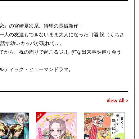
恋』の宮崎夏次系、待望の長編新作！
一人の友達もできないまま大人になった口酒 祝（くちさ
を話す幼いカッパが現れて…。
てから、祝の周りで起こる”ふしぎ”な出来事や巡り会う
ルティック・ヒューマンドラマ。
View All