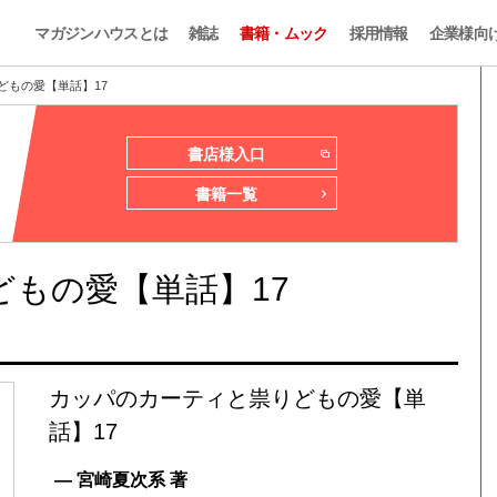
マガジンハウスとは
雑誌
書籍・ムック
採用情報
企業様向
どもの愛【単話】17
書店様入口
書籍一覧
もの愛【単話】17
カッパのカーティと祟りどもの愛【単
話】17
— 宮崎夏次系 著