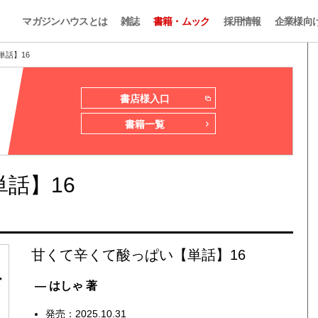
マガジンハウスとは
雑誌
書籍・ムック
採用情報
企業様向
単話】16
書店様入口
書籍一覧
話】16
甘くて辛くて酸っぱい【単話】16
— はしゃ 著
発売：2025.10.31