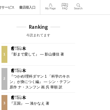
けサービス
書店様入口
My Page
FAQ
Search
Ranking
今読まれてます
『影まで愛して』 — 影山優佳 著
1
『つかめ!理科ダマン 1 「科学のキホ
2
ン」が身につく編』 — シン・テフン
原作 ナ・スンフン 画 呉 華順 訳
『王国』 — 湊かなえ 著
3