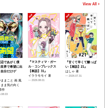
View All
『マスティマ・ガー
底辺であがく僕
『甘くて辛くて酸っぱ
ル・コンプレックス
異世界で希望に出
い【単話】21』
【単話】31』
～自分だけゲ
はしゃ 著
イララモモイ 著
— 2026.07.31
ままこと 画 風
— 2026.08.01
くまま気の向く
原作
.08.03