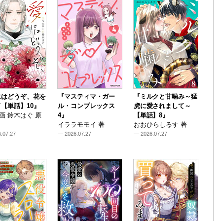
にはどうぞ、花を
『マスティマ・ガー
『ミルクと甘噛み～猛
【単話】10』
ル・コンプレックス
虎に愛されまして～
i 画 鈴木はぐ 原
4』
【単話】8』
イララモモイ 著
おおひらしるす 著
.07.27
— 2026.07.27
— 2026.07.27