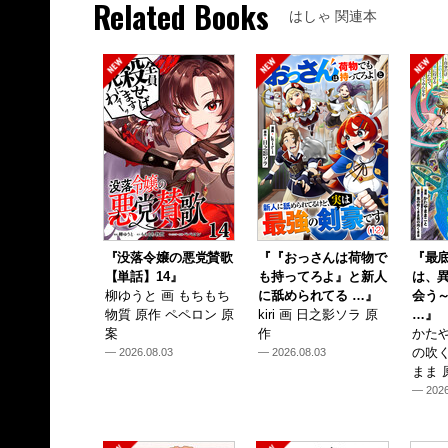
Related Books
はしゃ 関連本
『没落令嬢の悪党賛歌
『『おっさんは荷物で
『最
【単話】14』
も持ってろよ』と新人
は、
柳ゆうと 画 もちもち
に舐められてる …』
会う
物質 原作 ペペロン 原
kiri 画 日之影ソラ 原
…』
案
作
かたや
の吹
— 2026.08.03
— 2026.08.03
まま 
— 2026