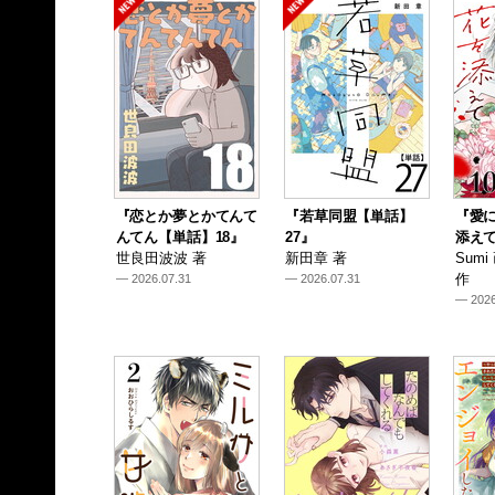
『恋とか夢とかてんて
『若草同盟【単話】
『愛
んてん【単話】18』
27』
添えて
世良田波波 著
新田章 著
Sum
作
— 2026.07.31
— 2026.07.31
— 2026