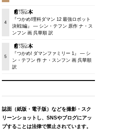
『つかめ!理科ダマン 12 最強ロボット
4
決戦!編』 — シン・テフン 原作 ナ・ス
ンフン 画 呉華順 訳
『つかめ! ダマンファミリー 1』 — シ
5
ン・テフン 作 ナ・スンフン 画 呉華順
訳
誌面（紙版・電子版）などを撮影・スク
リーンショットし、SNSやブログにアッ
プすることは法律で禁止されています。