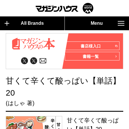
All Brands
Menu
書店様入口
書籍一覧
甘くて辛くて酸っぱい【単話】
20
(はしゃ 著)
甘くて辛くて酸っぱ
い【単話】20