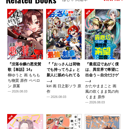
『没落令嬢の悪党賛
『『おっさんは荷物
『最底辺であがく僕
歌【単話】14』
でも持ってろよ』と
は、異世界で希望に
柳ゆうと 画 もちも
新人に舐められてる
出会う～自分だけゲ
ち物質 原作 ペペロ
…』
…』
ン 原案
kiri 画 日之影ソラ 原
かたやままこと 画
作
風の吹くまま気の向
— 2026.08.03
くまま 原作
— 2026.08.03
— 2026.08.03