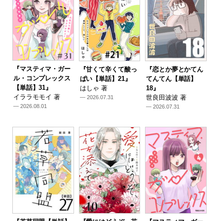
『マスティマ・ガー
『甘くて辛くて酸っ
『恋とか夢とかてん
ル・コンプレックス
ぱい【単話】21』
てんてん【単話】
【単話】31』
はしゃ 著
18』
イララモモイ 著
世良田波波 著
— 2026.07.31
— 2026.08.01
— 2026.07.31