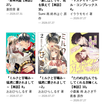
『若草同盟【単話】
『愛にはどうぞ、花
『マスティマ・ガー
27』
を添えて【単話】
ル・コンプレックス
新田章 著
10』
4』
Sumi 画 鈴木はぐ 原
イララモモイ 著
— 2026.07.31
作
— 2026.07.27
— 2026.07.27
『ミルクと甘噛み～
『ミルクと甘噛み～
『たのめばなんでも
猛虎に愛されまして
猛虎に愛されまして
してくれる京極くん
～【単話】8』
～2』
【単話】10』
おおひらしるす 著
おおひらしるす 著
小森薫 画 あさぎ千
夜春 原作
— 2026.07.27
— 2026.07.27
— 2026.07.27