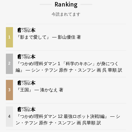
Ranking
今読まれてます
『影まで愛して』 — 影山優佳 著
1
『つかめ!理科ダマン 1 「科学のキホン」が身につく
2
編』 — シン・テフン 原作 ナ・スンフン 画 呉 華順 訳
『王国』 — 湊かなえ 著
3
『つかめ!理科ダマン 12 最強ロボット決戦!編』 — シ
4
ン・テフン 原作 ナ・スンフン 画 呉華順 訳