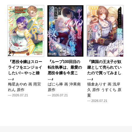
『悪役令嬢はスロー
『ループ100回目の
『隣国の王太子が奴
ライフをエンジョイ
転生執事は、最愛の
隷として売られてい
したい!～やっと婚
悪役令嬢を今度こ
たので買ってみまし
…』
…』
…』
梅星あやめ 画 雨宮
ばにら棒 画 沖果南
猫倉ありす 画 浅岸
れん 原作
原作
久 原作 うすくち 原
案
— 2026.07.21
— 2026.07.21
— 2026.07.21