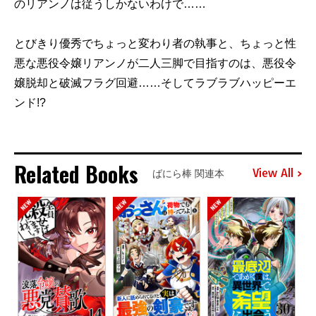
のリアンノは従うしかないわけで……
とびきり優秀でちょっと変わり者の執事と、ちょっと性
悪な悪役令嬢リアンノが二人三脚で目指すのは、悪役令
嬢脱却と破滅フラグ回避……そしてラブラブハッピーエ
ンド!?
Related Books
View All
ばにら棒 関連本