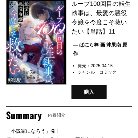
ループ100回目の転生
執事は、最愛の悪役
令嬢を今度こそ救い
たい【単話】11
— ばにら棒 画 沖果南 原
作
発売：2025.04.15
ジャンル：
コミック
購入
Summary
内容紹介
「小説家になろう」発！