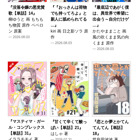
『没落令嬢の悪党賛
『『おっさんは荷物
『最底辺であがく僕
歌【単話】14』
でも持ってろよ』と
は、異世界で希望に
柳ゆうと 画 もちも
新人に舐められてる
出会う～自分だけゲ
ち物質 原作 ペペロ
…』
…』
ン 原案
kiri 画 日之影ソラ 原
かたやままこと 画
作
風の吹くまま気の向
— 2026.08.03
くまま 原作
— 2026.08.03
— 2026.08.03
『マスティマ・ガー
『甘くて辛くて酸っ
『恋とか夢とかてん
ル・コンプレックス
ぱい【単話】21』
てんてん【単話】
【単話】31』
はしゃ 著
18』
イララモモイ 著
世良田波波 著
— 2026.07.31