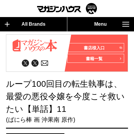
All Brands
Menu
書店様入口
書籍一覧
ループ100回目の転生執事は、
最愛の悪役令嬢を今度こそ救い
たい【単話】11
(ばにら棒 画 沖果南 原作)