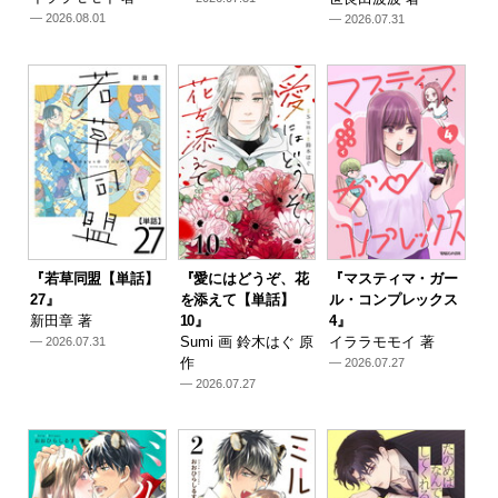
— 2026.08.01
— 2026.07.31
『若草同盟【単話】
『愛にはどうぞ、花
『マスティマ・ガー
27』
を添えて【単話】
ル・コンプレックス
新田章 著
10』
4』
Sumi 画 鈴木はぐ 原
イララモモイ 著
— 2026.07.31
作
— 2026.07.27
— 2026.07.27