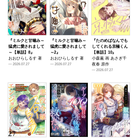
『ミルクと甘噛み～
『ミルクと甘噛み～
『たのめばなんでも
猛虎に愛されまして
猛虎に愛されまして
してくれる京極くん
～【単話】8』
～2』
【単話】10』
おおひらしるす 著
おおひらしるす 著
小森薫 画 あさぎ千
夜春 原作
— 2026.07.27
— 2026.07.27
— 2026.07.27