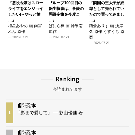
『悪役令嬢はスロー
『ループ100回目の
『隣国の王太子が奴
ライフをエンジョイ
転生執事は、最愛の
隷として売られてい
したい!～やっと婚
悪役令嬢を今度こ
たので買ってみまし
…』
…』
…』
梅星あやめ 画 雨宮
ばにら棒 画 沖果南
猫倉ありす 画 浅岸
れん 原作
原作
久 原作 うすくち 原
案
— 2026.07.21
— 2026.07.21
— 2026.07.21
Ranking
今読まれてます
『影まで愛して』 — 影山優佳 著
1