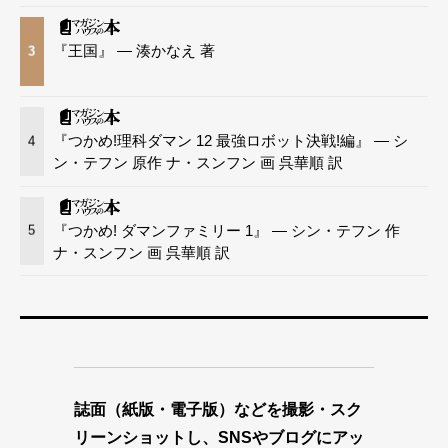
『王国』 — 湊かなえ 著
3
『つかめ!理科ダマン 12 最強ロボット決戦!編』 — シ
4
ン・テフン 原作 ナ・スンフン 画 呉華順 訳
『つかめ! ダマンファミリー 1』 — シン・テフン 作
5
ナ・スンフン 画 呉華順 訳
誌面（紙版・電子版）などを撮影・スク
リーンショットし、SNSやブログにアッ