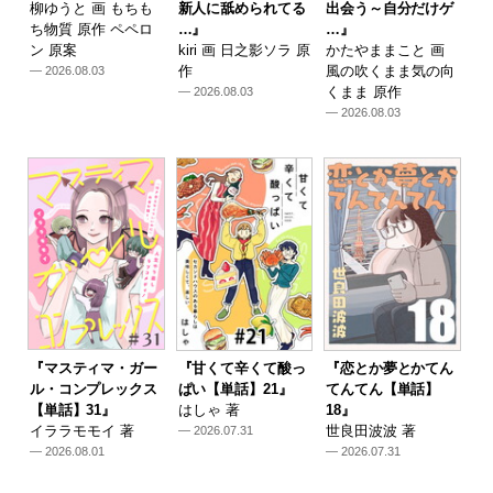
柳ゆうと 画 もちも
新人に舐められてる
出会う～自分だけゲ
ち物質 原作 ペペロ
…』
…』
ン 原案
kiri 画 日之影ソラ 原
かたやままこと 画
作
風の吹くまま気の向
— 2026.08.03
くまま 原作
— 2026.08.03
— 2026.08.03
『マスティマ・ガー
『甘くて辛くて酸っ
『恋とか夢とかてん
ル・コンプレックス
ぱい【単話】21』
てんてん【単話】
【単話】31』
はしゃ 著
18』
イララモモイ 著
世良田波波 著
— 2026.07.31
— 2026.08.01
— 2026.07.31