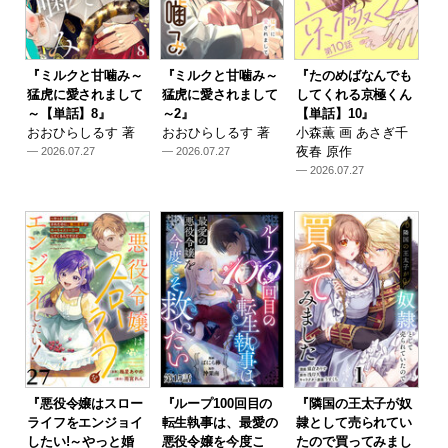
『ミルクと甘噛み～
『ミルクと甘噛み～
『たのめばなんでも
猛虎に愛されまして
猛虎に愛されまして
してくれる京極くん
～【単話】8』
～2』
【単話】10』
おおひらしるす 著
おおひらしるす 著
小森薫 画 あさぎ千
夜春 原作
— 2026.07.27
— 2026.07.27
— 2026.07.27
『悪役令嬢はスロー
『ループ100回目の
『隣国の王太子が奴
ライフをエンジョイ
転生執事は、最愛の
隷として売られてい
したい!～やっと婚
悪役令嬢を今度こ
たので買ってみまし