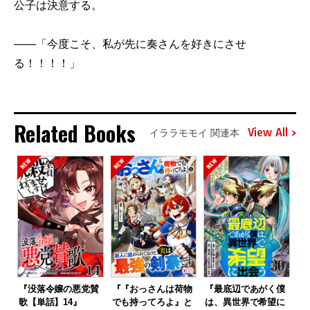
公子は決意する。
――「今度こそ、私が先に奏さんを好きにさせ
る！！！！」
Related Books
View All
イララモモイ 関連本
『没落令嬢の悪党賛
『『おっさんは荷物
『最底辺であがく僕
歌【単話】14』
でも持ってろよ』と
は、異世界で希望に