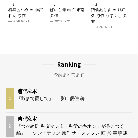
…』
…』
…』
梅星あやめ 画 雨宮
ばにら棒 画 沖果南
猫倉ありす 画 浅岸
れん 原作
原作
久 原作 うすくち 原
案
— 2026.07.21
— 2026.07.21
— 2026.07.21
Ranking
今読まれてます
『影まで愛して』 — 影山優佳 著
1
『つかめ!理科ダマン 1 「科学のキホン」が身につく
2
編』 — シン・テフン 原作 ナ・スンフン 画 呉 華順 訳