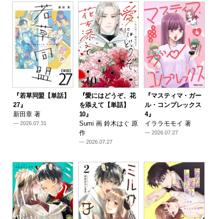
『若草同盟【単話】
『愛にはどうぞ、花
『マスティマ・ガー
27』
を添えて【単話】
ル・コンプレックス
新田章 著
10』
4』
Sumi 画 鈴木はぐ 原
イララモモイ 著
— 2026.07.31
作
— 2026.07.27
— 2026.07.27