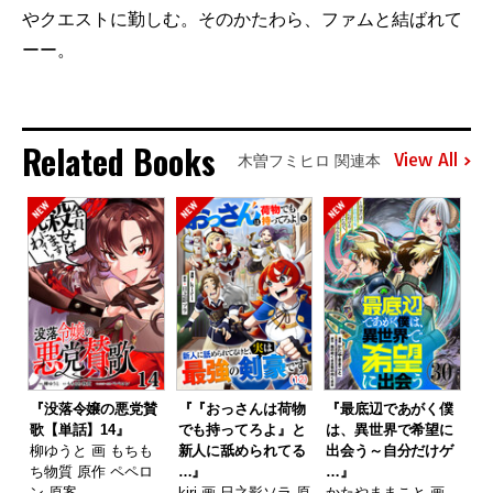
やクエストに勤しむ。そのかたわら、ファムと結ばれて
ーー。
Related Books
View All
木曽フミヒロ 関連本
『没落令嬢の悪党賛
『『おっさんは荷物
『最底辺であがく僕
歌【単話】14』
でも持ってろよ』と
は、異世界で希望に
柳ゆうと 画 もちも
新人に舐められてる
出会う～自分だけゲ
ち物質 原作 ペペロ
…』
…』
ン 原案
kiri 画 日之影ソラ 原
かたやままこと 画