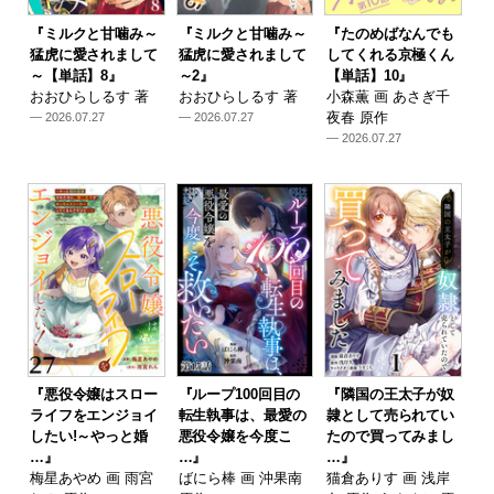
『ミルクと甘噛み～
『ミルクと甘噛み～
『たのめばなんでも
猛虎に愛されまして
猛虎に愛されまして
してくれる京極くん
～【単話】8』
～2』
【単話】10』
おおひらしるす 著
おおひらしるす 著
小森薫 画 あさぎ千
夜春 原作
— 2026.07.27
— 2026.07.27
— 2026.07.27
『悪役令嬢はスロー
『ループ100回目の
『隣国の王太子が奴
ライフをエンジョイ
転生執事は、最愛の
隷として売られてい
したい!～やっと婚
悪役令嬢を今度こ
たので買ってみまし
…』
…』
…』
梅星あやめ 画 雨宮
ばにら棒 画 沖果南
猫倉ありす 画 浅岸