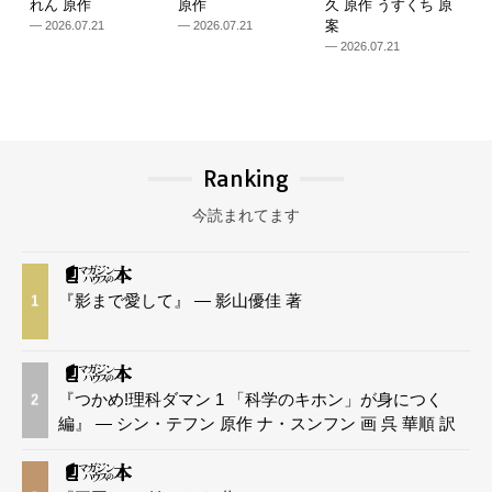
れん 原作
原作
久 原作 うすくち 原
案
— 2026.07.21
— 2026.07.21
— 2026.07.21
Ranking
今読まれてます
『影まで愛して』 — 影山優佳 著
1
『つかめ!理科ダマン 1 「科学のキホン」が身につく
2
編』 — シン・テフン 原作 ナ・スンフン 画 呉 華順 訳