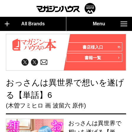
All Brands
Menu
書店様入口
書籍一覧
おっさんは異世界で想いを遂げ
る【単話】6
(木曽フミヒロ 画 波留六 原作)
おっさんは異世界で
想いを遂げる【単