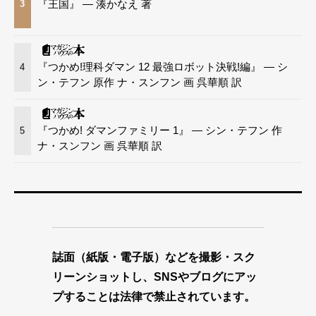
『王国』 — 湊かなえ 著
3
『つかめ!理科ダマン 12 最強ロボット決戦!編』 — シ
4
ン・テフン 原作 ナ・スンフン 画 呉華順 訳
『つかめ! ダマンファミリー 1』 — シン・テフン 作
5
ナ・スンフン 画 呉華順 訳
誌面（紙版・電子版）などを撮影・スク
リーンショットし、SNSやブログにアッ
プすることは法律で禁止されています。