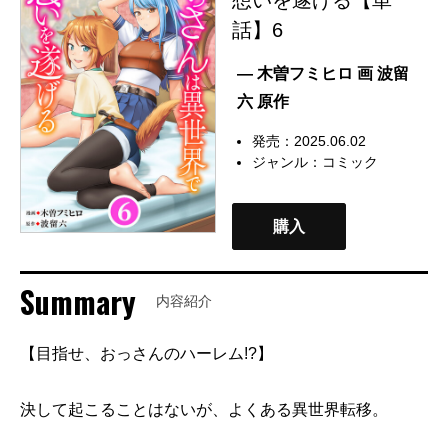
話】6
— 木曽フミヒロ 画 波留
六 原作
発売：2025.06.02
ジャンル：
コミック
購入
Summary
内容紹介
【目指せ、おっさんのハーレム!?】
決して起こることはないが、よくある異世界転移。