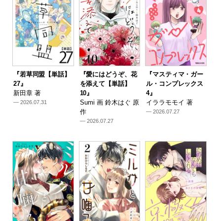
『若草同盟【単話】
『愛にはどうぞ、花
『マスティマ・ガー
27』
を添えて【単話】
ル・コンプレックス
新田章 著
10』
4』
Sumi 画 鈴木はぐ 原
イララモモイ 著
— 2026.07.31
作
— 2026.07.27
— 2026.07.27