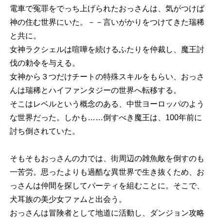
電車で冤罪をでっち上げられたおっさんは、気がつけば
神の住む世界にいた。－－言いがかりをつけてきた瑞稀
と共に。
女神ラクシェルは喧嘩を続けるふたりを仲裁し、魔王討
伐の勅令を与える。
女神から３つだけチートの特殊スキルをもらい、おっさ
んは瑞稀とハイファンタジーの世界へ転移する。
そこはレベルという概念のある、中世ヨーロッパのよう
な世界だった。しかも……倒すべき魔王は、100年前に
討ち倒されていた。
そもそもおっさんの力では、街周辺の雑魚敵を倒すのも
一苦労。思ったよりも過酷な異世界で生き抜くため、お
っさんは仲間を探してパーティを組むことに。そこで、
犬耳族の美少女ファムと出会う。
おっさんは冒険者として地道に活動し、ダンジョン攻略