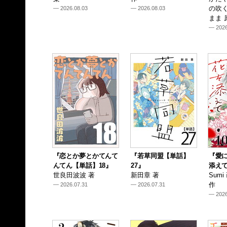
の吹
— 2026.08.03
— 2026.08.03
まま 
— 2026
『恋とか夢とかてんて
『若草同盟【単話】
『愛
んてん【単話】18』
27』
添えて
世良田波波 著
新田章 著
Sum
作
— 2026.07.31
— 2026.07.31
— 2026