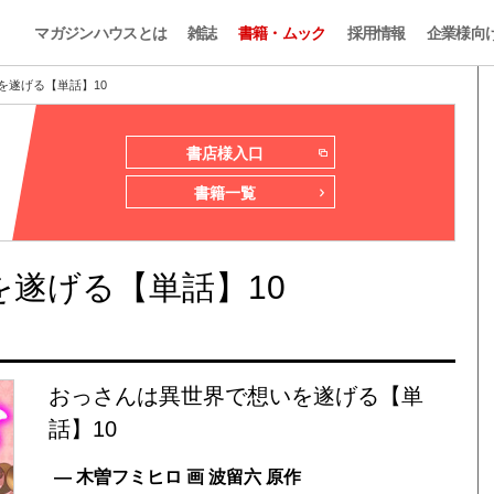
マガジンハウスとは
雑誌
書籍・ムック
採用情報
企業様向
を遂げる【単話】10
書店様入口
書籍一覧
遂げる【単話】10
おっさんは異世界で想いを遂げる【単
話】10
— 木曽フミヒロ 画 波留六 原作