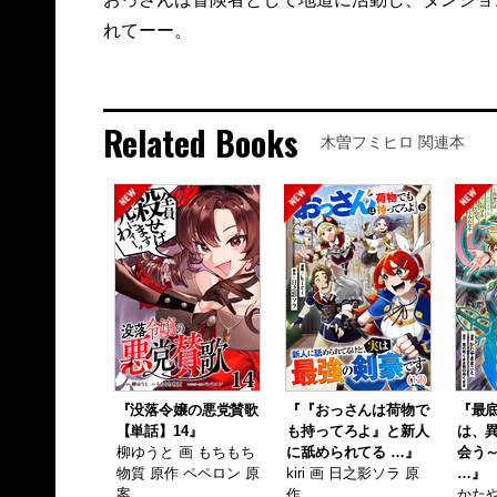
れてーー。
Related Books
木曽フミヒロ 関連本
『没落令嬢の悪党賛歌
『『おっさんは荷物で
『最
【単話】14』
も持ってろよ』と新人
は、
柳ゆうと 画 もちもち
に舐められてる …』
会う
物質 原作 ペペロン 原
kiri 画 日之影ソラ 原
…』
案
作
かたや