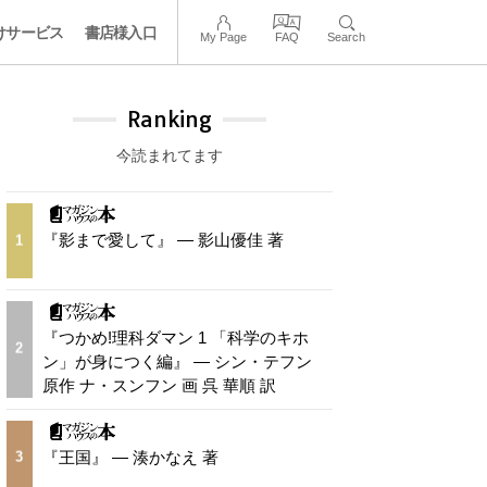
けサービス
書店様入口
My Page
FAQ
Search
Ranking
今読まれてます
『影まで愛して』 — 影山優佳 著
1
『つかめ!理科ダマン 1 「科学のキホ
2
ン」が身につく編』 — シン・テフン
原作 ナ・スンフン 画 呉 華順 訳
『王国』 — 湊かなえ 著
3