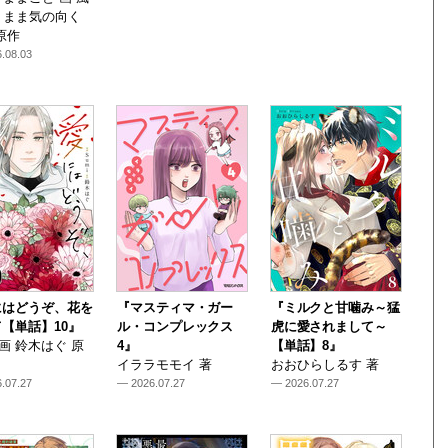
くまま気の向く
原作
.08.03
にはどうぞ、花を
『マスティマ・ガー
『ミルクと甘噛み～猛
【単話】10』
ル・コンプレックス
虎に愛されまして～
i 画 鈴木はぐ 原
4』
【単話】8』
イララモモイ 著
おおひらしるす 著
.07.27
— 2026.07.27
— 2026.07.27