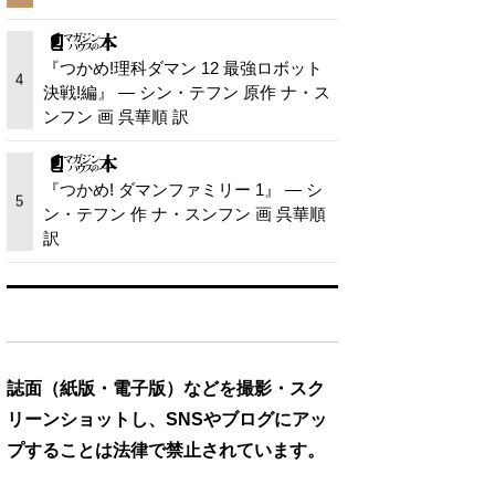
『つかめ!理科ダマン 12 最強ロボット
4
決戦!編』 — シン・テフン 原作 ナ・ス
ンフン 画 呉華順 訳
『つかめ! ダマンファミリー 1』 — シ
5
ン・テフン 作 ナ・スンフン 画 呉華順
訳
誌面（紙版・電子版）などを撮影・スク
リーンショットし、SNSやブログにアッ
プすることは法律で禁止されています。