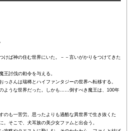
。
つけば神の住む世界にいた。－－言いがかりをつけてきた
魔王討伐の勅令を与える。
おっさんは瑞稀とハイファンタジーの世界へ転移する。
のような世界だった。しかも……倒すべき魔王は、100年
すのも一苦労。思ったよりも過酷な異世界で生き抜くた
に。そこで、犬耳族の美少女ファムと出会う。
ン攻略やクエストに勤しむ。そのかたわら、ファムと結ば