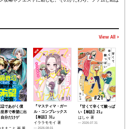
View All
『マスティマ・ガー
底辺であがく僕
『甘くて辛くて酸っぱ
ル・コンプレックス
異世界で希望に出
い【単話】21』
【単話】31』
～自分だけゲ
はしゃ 著
イララモモイ 著
— 2026.07.31
ままこと 画 風
— 2026.08.01