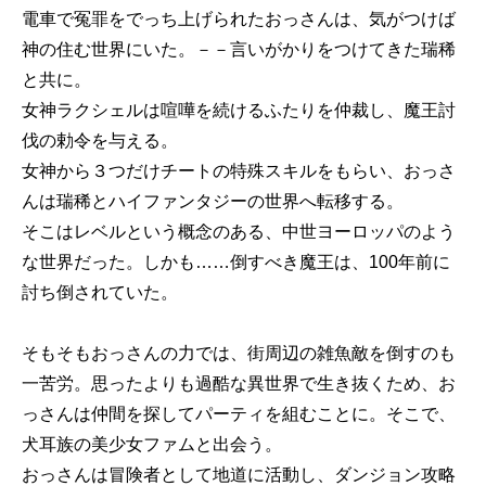
電車で冤罪をでっち上げられたおっさんは、気がつけば
神の住む世界にいた。－－言いがかりをつけてきた瑞稀
と共に。
女神ラクシェルは喧嘩を続けるふたりを仲裁し、魔王討
伐の勅令を与える。
女神から３つだけチートの特殊スキルをもらい、おっさ
んは瑞稀とハイファンタジーの世界へ転移する。
そこはレベルという概念のある、中世ヨーロッパのよう
な世界だった。しかも……倒すべき魔王は、100年前に
討ち倒されていた。
そもそもおっさんの力では、街周辺の雑魚敵を倒すのも
一苦労。思ったよりも過酷な異世界で生き抜くため、お
っさんは仲間を探してパーティを組むことに。そこで、
犬耳族の美少女ファムと出会う。
おっさんは冒険者として地道に活動し、ダンジョン攻略