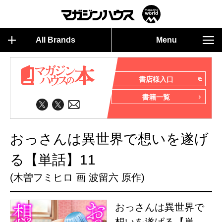
All Brands
Menu
書店様入口
書籍一覧
おっさんは異世界で想いを遂げ
る【単話】11
(木曽フミヒロ 画 波留六 原作)
おっさんは異世界で
想いを遂げる【単