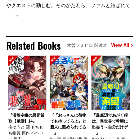
やクエストに勤しむ。そのかたわら、ファムと結ばれて
ーー。
Related Books
View All
木曽フミヒロ 関連本
『没落令嬢の悪党賛
『『おっさんは荷物
『最底辺であがく僕
歌【単話】14』
でも持ってろよ』と
は、異世界で希望に
柳ゆうと 画 もちも
新人に舐められてる
出会う～自分だけゲ
ち物質 原作 ペペロ
…』
…』
ン 原案
kiri 画 日之影ソラ 原
かたやままこと 画