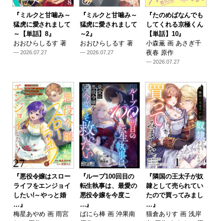
『ミルクと甘噛み～
『ミルクと甘噛み～
『たのめばなんでも
猛虎に愛されまして
猛虎に愛されまして
してくれる京極くん
～【単話】8』
～2』
【単話】10』
おおひらしるす 著
おおひらしるす 著
小森薫 画 あさぎ千
夜春 原作
— 2026.07.27
— 2026.07.27
— 2026.07.27
『悪役令嬢はスロー
『ループ100回目の
『隣国の王太子が奴
ライフをエンジョイ
転生執事は、最愛の
隷として売られてい
したい!～やっと婚
悪役令嬢を今度こ
たので買ってみまし
…』
…』
…』
梅星あやめ 画 雨宮
ばにら棒 画 沖果南
猫倉ありす 画 浅岸