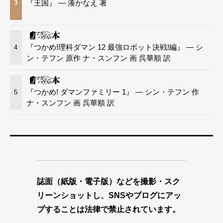
『王国』 — 湊かなえ 著
3
『つかめ!理科ダマン 12 最強ロボット決戦!編』 — シ
4
ン・テフン 原作 ナ・スンフン 画 呉華順 訳
『つかめ! ダマンファミリー 1』 — シン・テフン 作
5
ナ・スンフン 画 呉華順 訳
誌面（紙版・電子版）などを撮影・スク
リーンショットし、SNSやブログにアッ
プすることは法律で禁止されています。