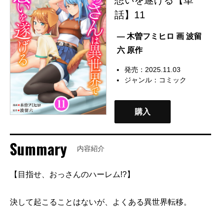
話】11
— 木曽フミヒロ 画 波留
六 原作
発売：2025.11.03
ジャンル：
コミック
購入
Summary
内容紹介
【目指せ、おっさんのハーレム!?】
決して起こることはないが、よくある異世界転移。