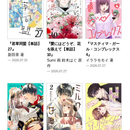
『若草同盟【単話】
『愛にはどうぞ、花
『マスティマ・ガー
27』
を添えて【単話】
ル・コンプレックス
新田章 著
10』
4』
Sumi 画 鈴木はぐ 原
イララモモイ 著
— 2026.07.31
作
— 2026.07.27
— 2026.07.27