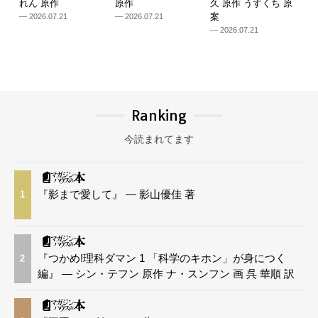
れん 原作
原作
久 原作 うすくち 原
案
— 2026.07.21
— 2026.07.21
— 2026.07.21
Ranking
今読まれてます
『影まで愛して』 — 影山優佳 著
1
『つかめ!理科ダマン 1 「科学のキホン」が身につく
2
編』 — シン・テフン 原作 ナ・スンフン 画 呉 華順 訳