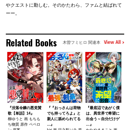
やクエストに勤しむ。そのかたわら、ファムと結ばれて
ーー。
Related Books
View All
木曽フミヒロ 関連本
『没落令嬢の悪党賛
『『おっさんは荷物
『最底辺であがく僕
歌【単話】14』
でも持ってろよ』と
は、異世界で希望に
柳ゆうと 画 もちも
新人に舐められてる
出会う～自分だけゲ
ち物質 原作 ペペロ
…』
…』
ン 原案
kiri 画 日之影ソラ 原
かたやままこと 画