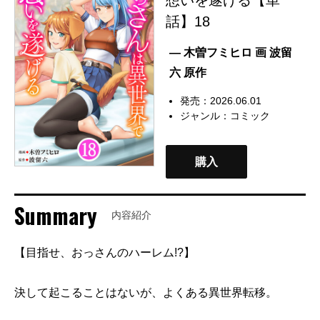
話】18
— 木曽フミヒロ 画 波留
六 原作
発売：2026.06.01
ジャンル：
コミック
購入
Summary
内容紹介
【目指せ、おっさんのハーレム!?】
決して起こることはないが、よくある異世界転移。