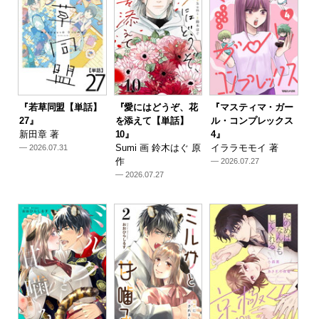
『若草同盟【単話】
『愛にはどうぞ、花
『マスティマ・ガー
27』
を添えて【単話】
ル・コンプレックス
新田章 著
10』
4』
Sumi 画 鈴木はぐ 原
イララモモイ 著
— 2026.07.31
作
— 2026.07.27
— 2026.07.27