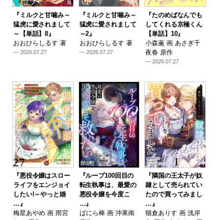
『ミルクと甘噛み～
『ミルクと甘噛み～
『たのめばなんでも
猛虎に愛されまして
猛虎に愛されまして
してくれる京極くん
～【単話】8』
～2』
【単話】10』
おおひらしるす 著
おおひらしるす 著
小森薫 画 あさぎ千
夜春 原作
— 2026.07.27
— 2026.07.27
— 2026.07.27
『悪役令嬢はスロー
『ループ100回目の
『隣国の王太子が奴
ライフをエンジョイ
転生執事は、最愛の
隷として売られてい
したい!～やっと婚
悪役令嬢を今度こ
たので買ってみまし
…』
…』
…』
梅星あやめ 画 雨宮
ばにら棒 画 沖果南
猫倉ありす 画 浅岸