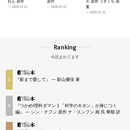
れん 原作
原作
久 原作 うすくち 原
案
— 2026.07.21
— 2026.07.21
— 2026.07.21
Ranking
今読まれてます
『影まで愛して』 — 影山優佳 著
1
『つかめ!理科ダマン 1 「科学のキホン」が身につく
2
編』 — シン・テフン 原作 ナ・スンフン 画 呉 華順 訳