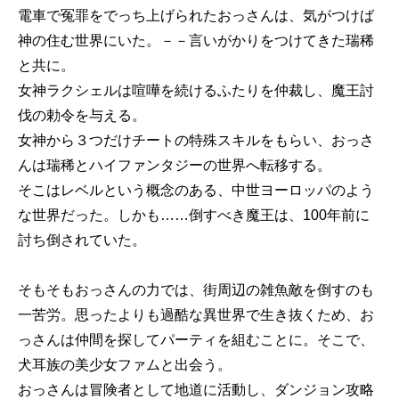
電車で冤罪をでっち上げられたおっさんは、気がつけば
神の住む世界にいた。－－言いがかりをつけてきた瑞稀
と共に。
女神ラクシェルは喧嘩を続けるふたりを仲裁し、魔王討
伐の勅令を与える。
女神から３つだけチートの特殊スキルをもらい、おっさ
んは瑞稀とハイファンタジーの世界へ転移する。
そこはレベルという概念のある、中世ヨーロッパのよう
な世界だった。しかも……倒すべき魔王は、100年前に
討ち倒されていた。
そもそもおっさんの力では、街周辺の雑魚敵を倒すのも
一苦労。思ったよりも過酷な異世界で生き抜くため、お
っさんは仲間を探してパーティを組むことに。そこで、
犬耳族の美少女ファムと出会う。
おっさんは冒険者として地道に活動し、ダンジョン攻略