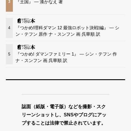
『王国』 — 湊かなえ 著
3
『つかめ!理科ダマン 12 最強ロボット決戦!編』 — シ
4
ン・テフン 原作 ナ・スンフン 画 呉華順 訳
『つかめ! ダマンファミリー 1』 — シン・テフン 作
5
ナ・スンフン 画 呉華順 訳
誌面（紙版・電子版）などを撮影・スク
リーンショットし、SNSやブログにアッ
プすることは法律で禁止されています。