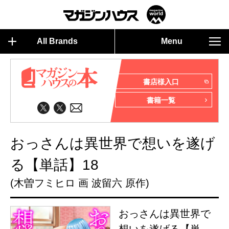
All Brands
Menu
書店様入口
書籍一覧
おっさんは異世界で想いを遂げ
る【単話】18
(木曽フミヒロ 画 波留六 原作)
おっさんは異世界で
想いを遂げる【単