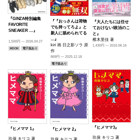
『GINZA特別編集
『『おっさんは荷物
『大人たちには任せ
FAVORITE
でも持ってろよ』と
ておけない!政治のこ
SNEAKER …』
新人に舐められてる
と』
…』
椎木里佳 著
1,500円 — 2026.04.27
kiri 画 日之影ソラ 原
1,430円 — 2016.06.16
MOOK
電子版あり
作
869円 — 2025.12.18
電子版あり
『ヒメママ3』
『ヒメママ 1』
『ヒメママ 2』
玖保 キリコ 著
玖保 キリコ 著
玖保 キリコ 著