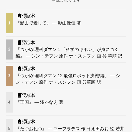
今読まれてます
『影まで愛して』 — 影山優佳 著
1
『つかめ!理科ダマン 1 「科学のキホン」が身につく
2
編』 — シン・テフン 原作 ナ・スンフン 画 呉 華順 訳
『つかめ!理科ダマン 12 最強ロボット決戦!編』 — シ
3
ン・テフン 原作 ナ・スンフン 画 呉華順 訳
『王国』 — 湊かなえ 著
4
『たつおねつ』 — ユーフラテス 作 うえ田みお 絵 若井
5