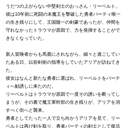
うだつの上がらない中堅剣士のおっさん・リーベルト。
彼は10年前に死闘の末魔王を撃破した勇者パーティ唯一
の生き残りにして、王国随一の剣豪であったが、仲間を
守れなかったトラウマが原因で、力を発揮することがで
きなくなっていた。
新人冒険者からも馬鹿にされながら、細々と過ごしてい
たある日、以前剣術の指導をしていたアリアが訪ねてき
た。
彼女はなんと新たな勇者に選ばれ、リーベルトをパーテ
ィへ勧誘しに来たのだ。
リーベルトはトラウマが原因で一度その誘いを断ってし
まうが、その裏で魔王軍幹部の生き残りが、アリアを消
すべく街へと襲来。
勇者としてたった一人で立ち向かうアリアを見て、リー
ベルトは再び剣を取り、勇者パーティの剣士として復活