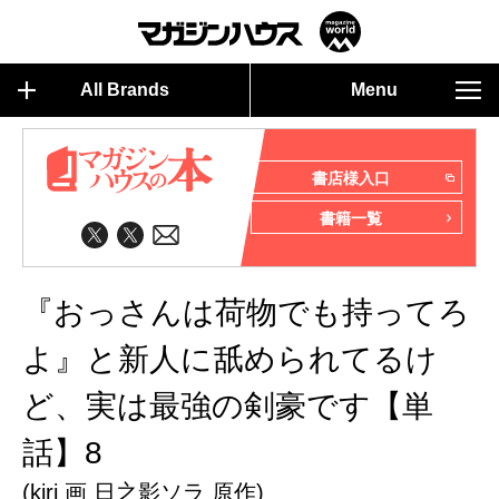
All Brands
Menu
書店様入口
書籍一覧
『おっさんは荷物でも持ってろ
よ』と新人に舐められてるけ
ど、実は最強の剣豪です【単
話】8
(kiri 画 日之影ソラ 原作)