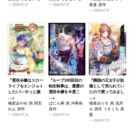
夜春 原作
— 2026.07.27
— 2026.07.27
— 2026.07.27
『悪役令嬢はスロー
『ループ100回目の
『隣国の王太子が奴
ライフをエンジョイ
転生執事は、最愛の
隷として売られてい
したい!～やっと婚
悪役令嬢を今度こ
たので買ってみまし
…』
…』
…』
梅星あやめ 画 雨宮
ばにら棒 画 沖果南
猫倉ありす 画 浅岸
れん 原作
原作
久 原作 うすくち 原
案
— 2026.07.21
— 2026.07.21
— 2026.07.21