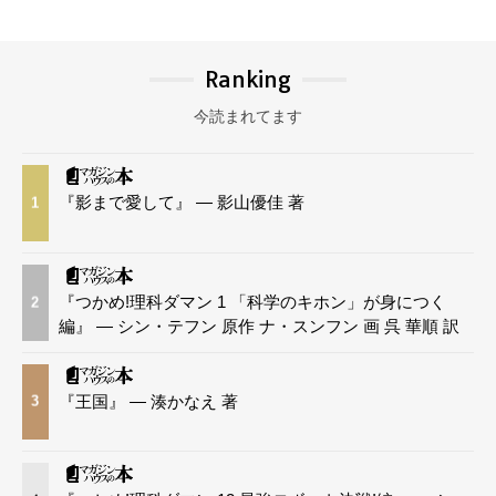
Ranking
今読まれてます
『影まで愛して』 — 影山優佳 著
1
『つかめ!理科ダマン 1 「科学のキホン」が身につく
2
編』 — シン・テフン 原作 ナ・スンフン 画 呉 華順 訳
『王国』 — 湊かなえ 著
3