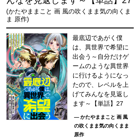
んなを見返します～【単話】27
(かたやままこと 画 風の吹くまま気の向くま
ま 原作)
最底辺であがく僕
は、異世界で希望に
出会う～自分だけゲ
ームのような異世界
に行けるようになっ
たので、レベルを上
げてみんなを見返し
ます～【単話】27
— かたやままこと 画 風
の吹くまま気の向くまま
原作