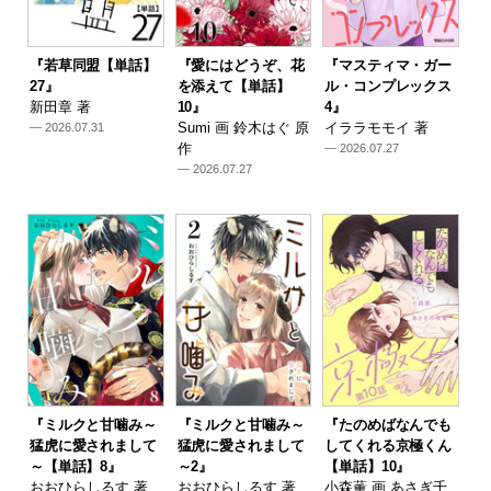
『若草同盟【単話】
『愛にはどうぞ、花
『マスティマ・ガー
27』
を添えて【単話】
ル・コンプレックス
新田章 著
10』
4』
Sumi 画 鈴木はぐ 原
イララモモイ 著
— 2026.07.31
作
— 2026.07.27
— 2026.07.27
『ミルクと甘噛み～
『ミルクと甘噛み～
『たのめばなんでも
猛虎に愛されまして
猛虎に愛されまして
してくれる京極くん
～【単話】8』
～2』
【単話】10』
おおひらしるす 著
おおひらしるす 著
小森薫 画 あさぎ千