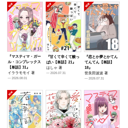
『マスティマ・ガー
『甘くて辛くて酸っ
『恋とか夢とかてん
ル・コンプレックス
ぱい【単話】21』
てんてん【単話】
【単話】31』
はしゃ 著
18』
イララモモイ 著
世良田波波 著
— 2026.07.31
— 2026.08.01
— 2026.07.31