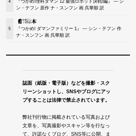
『つかめ!理科ダマン 12 最強ロボット決戦!編』 — シ
4
ン・テフン 原作 ナ・スンフン 画 呉華順 訳
『つかめ! ダマンファミリー 1』 — シン・テフン 作
5
ナ・スンフン 画 呉華順 訳
誌面（紙版・電子版）などを撮影・スク
リーンショットし、SNSやブログにアッ
プすることは法律で禁止されています。
弊社刊行物に掲載されている写真および
文章を、写真撮影やスキャン等を行なっ
て、許諾なくブログ、SNS等に公開、ま