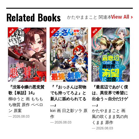
Related Books
View All
かたやままこと 関連本
『没落令嬢の悪党賛
『『おっさんは荷物
『最底辺であがく僕
歌【単話】14』
でも持ってろよ』と
は、異世界で希望に
柳ゆうと 画 もちも
新人に舐められてる
出会う～自分だけゲ
ち物質 原作 ペペロ
…』
…』
ン 原案
kiri 画 日之影ソラ 原
かたやままこと 画
作
風の吹くまま気の向
— 2026.08.03
くまま 原作
— 2026.08.03
— 2026.08.03