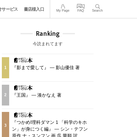
けサービス
書店様入口
My Page
FAQ
Search
Ranking
今読まれてます
『影まで愛して』 — 影山優佳 著
1
『王国』 — 湊かなえ 著
2
『つかめ!理科ダマン 1 「科学のキホ
3
ン」が身につく編』 — シン・テフン
原作 ナ・スンフン 画 呉 華順 訳