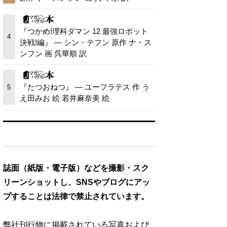
『つかめ!理科ダマン 12 最強ロボット
4
決戦!編』 — シン・テフン 原作 ナ・ス
ンフン 画 呉華順 訳
『たつおねつ』 — ユーフラテス 作 う
5
え田みお 絵 若井麻奈美 絵
誌面（紙版・電子版）などを撮影・スク
リーンショットし、SNSやブログにアッ
プすることは法律で禁止されています。
弊社刊行物に掲載されている写真および