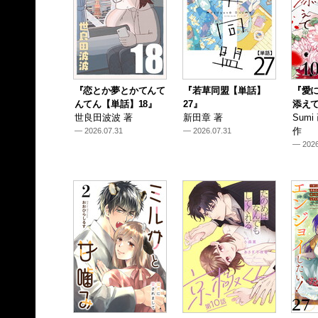
『恋とか夢とかてんて
『若草同盟【単話】
『愛
んてん【単話】18』
27』
添えて
世良田波波 著
新田章 著
Sum
作
— 2026.07.31
— 2026.07.31
— 2026