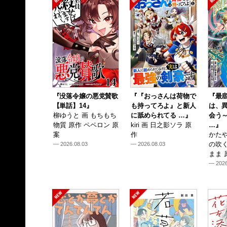
『没落令嬢の悪党賛歌
『『おっさんは荷物で
『最
【単話】14』
も持ってろよ』と新人
は、
柳ゆうと 画 もちもち
に舐められてる …』
会う
物質 原作 ペペロン 原
kiri 画 日之影ソラ 原
…』
案
作
かたや
の吹
— 2026.08.03
— 2026.08.03
まま 
— 2026