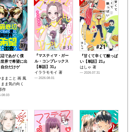
『マスティマ・ガー
底辺であがく僕
『甘くて辛くて酸っぱ
ル・コンプレックス
異世界で希望に出
い【単話】21』
【単話】31』
～自分だけゲ
はしゃ 著
イララモモイ 著
— 2026.07.31
ままこと 画 風
— 2026.08.01
くまま気の向く
原作
.08.03