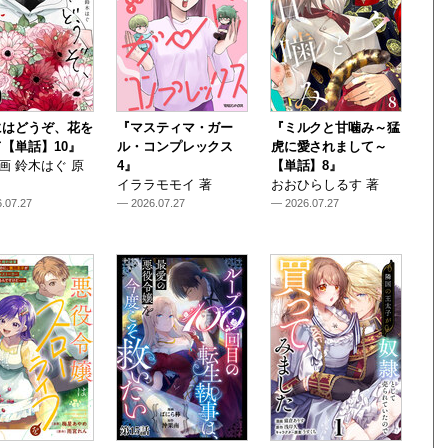
にはどうぞ、花を
『マスティマ・ガー
『ミルクと甘噛み～猛
【単話】10』
ル・コンプレックス
虎に愛されまして～
i 画 鈴木はぐ 原
4』
【単話】8』
イララモモイ 著
おおひらしるす 著
.07.27
— 2026.07.27
— 2026.07.27