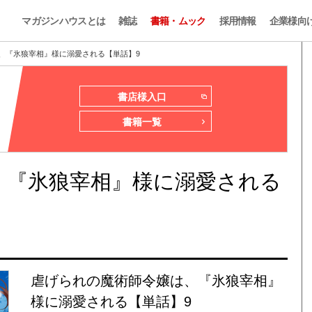
マガジンハウスとは
雑誌
書籍・ムック
採用情報
企業様向
、『氷狼宰相』様に溺愛される【単話】9
書店様入口
書籍一覧
、『氷狼宰相』様に溺愛される
虐げられの魔術師令嬢は、『氷狼宰相』
様に溺愛される【単話】9