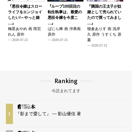
『悪役令嬢はスロー
『ループ100回目の
『隣国の王太子が奴
ライフをエンジョイ
転生執事は、最愛の
隷として売られてい
したい!～やっと婚
悪役令嬢を今度こ
たので買ってみまし
…』
…』
…』
梅星あやめ 画 雨宮
ばにら棒 画 沖果南
猫倉ありす 画 浅岸
れん 原作
原作
久 原作 うすくち 原
案
— 2026.07.21
— 2026.07.21
— 2026.07.21
Ranking
今読まれてます
『影まで愛して』 — 影山優佳 著
1