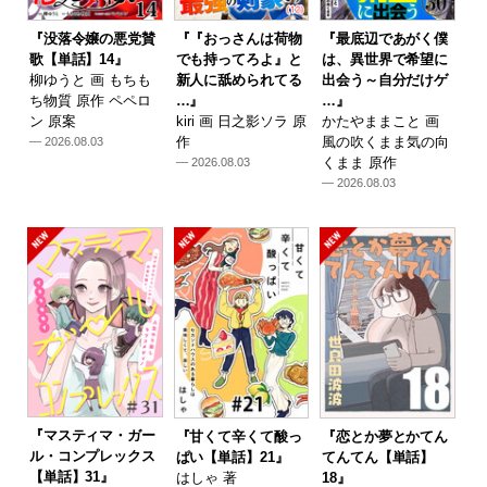
『没落令嬢の悪党賛
『『おっさんは荷物
『最底辺であがく僕
歌【単話】14』
でも持ってろよ』と
は、異世界で希望に
柳ゆうと 画 もちも
新人に舐められてる
出会う～自分だけゲ
ち物質 原作 ペペロ
…』
…』
ン 原案
kiri 画 日之影ソラ 原
かたやままこと 画
作
風の吹くまま気の向
— 2026.08.03
くまま 原作
— 2026.08.03
— 2026.08.03
『マスティマ・ガー
『甘くて辛くて酸っ
『恋とか夢とかてん
ル・コンプレックス
ぱい【単話】21』
てんてん【単話】
【単話】31』
はしゃ 著
18』