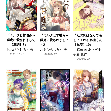
『ミルクと甘噛み～
『ミルクと甘噛み～
『たのめばなんでも
猛虎に愛されまして
猛虎に愛されまして
してくれる京極くん
～【単話】8』
～2』
【単話】10』
おおひらしるす 著
おおひらしるす 著
小森薫 画 あさぎ千
夜春 原作
— 2026.07.27
— 2026.07.27
— 2026.07.27