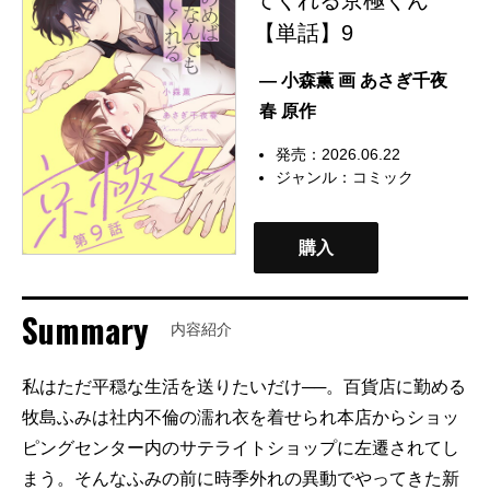
【単話】9
— 小森薫 画 あさぎ千夜
春 原作
発売：2026.06.22
ジャンル：
コミック
購入
Summary
内容紹介
私はただ平穏な生活を送りたいだけ──。百貨店に勤める
牧島ふみは社内不倫の濡れ衣を着せられ本店からショッ
ピングセンター内のサテライトショップに左遷されてし
まう。そんなふみの前に時季外れの異動でやってきた新