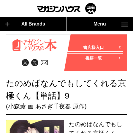
All Brands
Menu
書店様入口
書籍一覧
たのめばなんでもしてくれる京
極くん【単話】9
(小森薫 画 あさぎ千夜春 原作)
たのめばなんでもし
てくれる京極くん