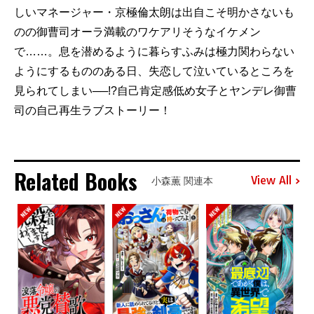
しいマネージャー・京極倫太朗は出自こそ明かさないも
のの御曹司オーラ満載のワケアリそうなイケメン
で……。息を潜めるように暮らすふみは極力関わらない
ようにするもののある日、失恋して泣いているところを
見られてしまい──!?自己肯定感低め女子とヤンデレ御曹
司の自己再生ラブストーリー！
Related Books
View All
小森薫 関連本