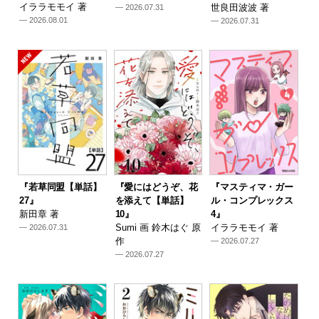
イララモモイ 著
世良田波波 著
— 2026.07.31
— 2026.08.01
— 2026.07.31
『若草同盟【単話】
『愛にはどうぞ、花
『マスティマ・ガー
27』
を添えて【単話】
ル・コンプレックス
新田章 著
10』
4』
Sumi 画 鈴木はぐ 原
イララモモイ 著
— 2026.07.31
作
— 2026.07.27
— 2026.07.27