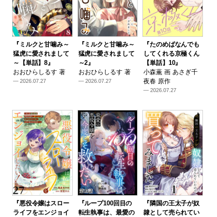
『ミルクと甘噛み～
『ミルクと甘噛み～
『たのめばなんでも
猛虎に愛されまして
猛虎に愛されまして
してくれる京極くん
～【単話】8』
～2』
【単話】10』
おおひらしるす 著
おおひらしるす 著
小森薫 画 あさぎ千
夜春 原作
— 2026.07.27
— 2026.07.27
— 2026.07.27
『悪役令嬢はスロー
『ループ100回目の
『隣国の王太子が奴
ライフをエンジョイ
転生執事は、最愛の
隷として売られてい