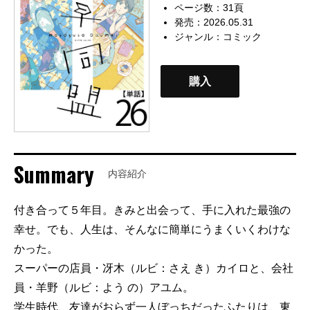
ページ数：31頁
発売：2026.05.31
ジャンル：
コミック
購入
Summary
内容紹介
付き合って５年目。きみと出会って、手に入れた最強の
幸せ。でも、人生は、そんなに簡単にうまくいくわけな
かった。
スーパーの店員・冴木（ルビ：さえ き）カイロと、会社
員・羊野（ルビ：よう の）アユム。
学生時代、友達がおらず一人ぼっちだったふたりは、東