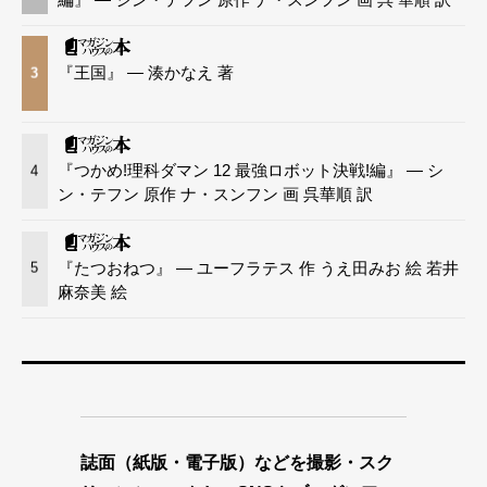
『王国』 — 湊かなえ 著
3
『つかめ!理科ダマン 12 最強ロボット決戦!編』 — シ
4
ン・テフン 原作 ナ・スンフン 画 呉華順 訳
『たつおねつ』 — ユーフラテス 作 うえ田みお 絵 若井
5
麻奈美 絵
誌面（紙版・電子版）などを撮影・スク