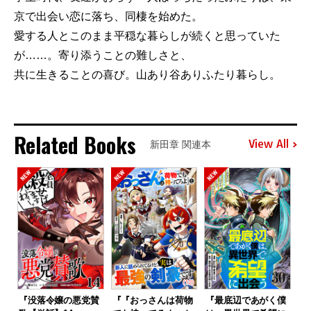
京で出会い恋に落ち、同棲を始めた。
愛する人とこのまま平穏な暮らしが続くと思っていた
が……。寄り添うことの難しさと、
共に生きることの喜び。山あり谷ありふたり暮らし。
Related Books
View All
新田章 関連本
『没落令嬢の悪党賛
『『おっさんは荷物
『最底辺であがく僕