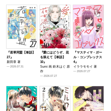
『若草同盟【単話】
『愛にはどうぞ、花
『マスティマ・ガー
27』
を添えて【単話】
ル・コンプレックス
新田章 著
10』
4』
Sumi 画 鈴木はぐ 原
イララモモイ 著
— 2026.07.31
作
— 2026.07.27
— 2026.07.27