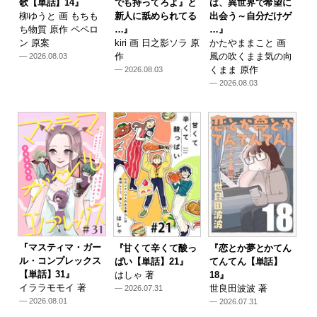
歌【単話】14』
でも持ってろよ』と
は、異世界で希望に
柳ゆうと 画 もちも
新人に舐められてる
出会う～自分だけゲ
ち物質 原作 ペペロ
…』
…』
ン 原案
kiri 画 日之影ソラ 原
かたやままこと 画
作
風の吹くまま気の向
— 2026.08.03
くまま 原作
— 2026.08.03
— 2026.08.03
『マスティマ・ガー
『甘くて辛くて酸っ
『恋とか夢とかてん
ル・コンプレックス
ぱい【単話】21』
てんてん【単話】
【単話】31』
はしゃ 著
18』
イララモモイ 著
世良田波波 著
— 2026.07.31
— 2026.08.01
— 2026.07.31