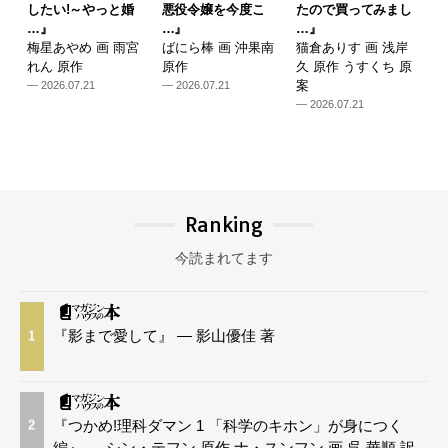
したい!～やっと婚
悪役令嬢を今度こ
たので買ってみまし
…』
…』
…』
梅星あやめ 画 雨宮
ばにら棒 画 沖果南
猫倉ありす 画 浅岸
れん 原作
原作
久 原作 うすくち 原
案
— 2026.07.21
— 2026.07.21
— 2026.07.21
Ranking
今読まれてます
『影まで愛して』 — 影山優佳 著
1
『つかめ!理科ダマン 1 「科学のキホン」が身につく
2
編』 — シン・テフン 原作 ナ・スンフン 画 呉 華順 訳