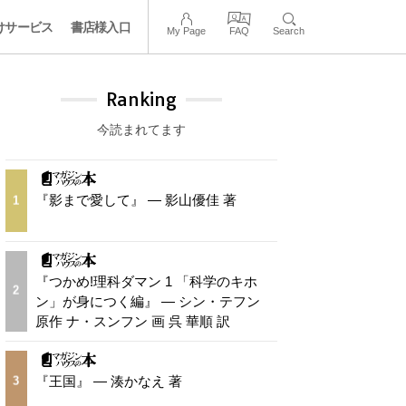
けサービス
書店様入口
My Page
FAQ
Search
Ranking
今読まれてます
『影まで愛して』 — 影山優佳 著
1
『つかめ!理科ダマン 1 「科学のキホ
2
ン」が身につく編』 — シン・テフン
原作 ナ・スンフン 画 呉 華順 訳
『王国』 — 湊かなえ 著
3