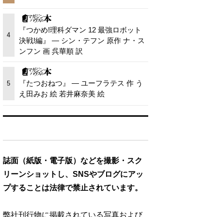
『つかめ!理科ダマン 12 最強ロボット
4
決戦!編』 — シン・テフン 原作 ナ・ス
ンフン 画 呉華順 訳
『たつおねつ』 — ユーフラテス 作 う
5
え田みお 絵 若井麻奈美 絵
誌面（紙版・電子版）などを撮影・スク
リーンショットし、SNSやブログにアッ
プすることは法律で禁止されています。
弊社刊行物に掲載されている写真および