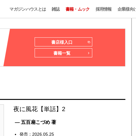
マガジンハウスとは
雑誌
書籍・ムック
採用情報
企業様向
書店様入口
書籍一覧
夜に風花【単話】2
— 五百扇こづめ 著
発売：2026.05.25