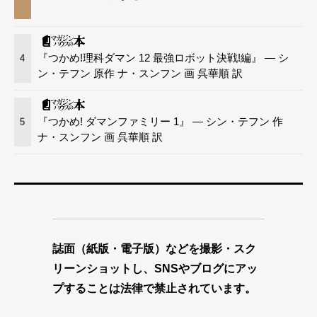
『つかめ!理科ダマン 12 最強ロボット決戦!編』 — シ
4
ン・テフン 原作 ナ・スンフン 画 呉華順 訳
『つかめ! ダマンファミリー 1』 — シン・テフン 作
5
ナ・スンフン 画 呉華順 訳
誌面（紙版・電子版）などを撮影・スク
リーンショットし、SNSやブログにアッ
プすることは法律で禁止されています。