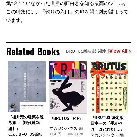
気づいていなかった世界の面白さを知る最高のツール。
この特集には、「釣りの入口」の扉を開く鍵が詰まって
います。
Related Books
View All
BRUTUS編集部 関連本
『櫻井翔の建築を巡
『BRUTUS 決定版
『BRUTUS TRIP』
る旅。【現代建築
日本一の「手みや
マガジンハウス 編
編】』
げ」はどれだ! …』
1,047円 — 2007.11.28
Casa BRUTUS編集
マガジンハウス 編