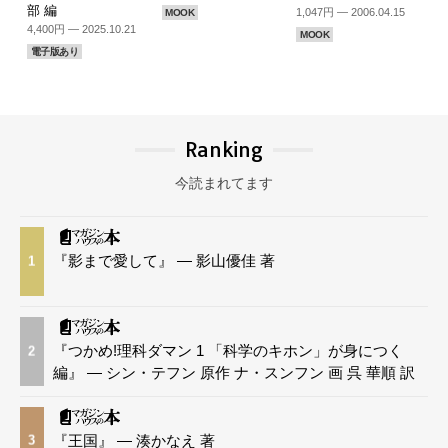
部 編
1,047円 — 2006.04.15
MOOK
4,400円 — 2025.10.21
MOOK
電子版あり
Ranking
今読まれてます
『影まで愛して』 — 影山優佳 著
1
『つかめ!理科ダマン 1 「科学のキホン」が身につく
2
編』 — シン・テフン 原作 ナ・スンフン 画 呉 華順 訳
『王国』 — 湊かなえ 著
3