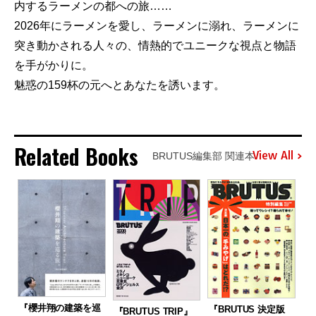
内するラーメンの都への旅……
2026年にラーメンを愛し、ラーメンに溺れ、ラーメンに
突き動かされる人々の、情熱的でユニークな視点と物語
を手がかりに。
魅惑の159杯の元へとあなたを誘います。
Related Books
View All
BRUTUS編集部 関連本
『櫻井翔の建築を巡
『BRUTUS 決定版
『BRUTUS TRIP』