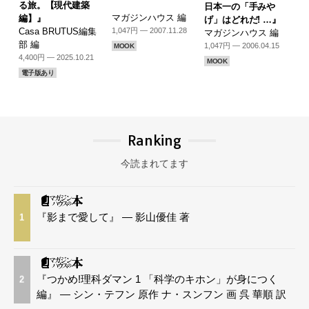
る旅。【現代建築
日本一の「手みや
マガジンハウス 編
編】』
げ」はどれだ! …』
1,047円 — 2007.11.28
Casa BRUTUS編集
マガジンハウス 編
部 編
1,047円 — 2006.04.15
MOOK
4,400円 — 2025.10.21
MOOK
電子版あり
Ranking
今読まれてます
『影まで愛して』 — 影山優佳 著
1
『つかめ!理科ダマン 1 「科学のキホン」が身につく
2
編』 — シン・テフン 原作 ナ・スンフン 画 呉 華順 訳