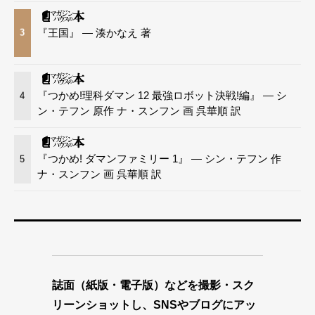
『王国』 — 湊かなえ 著
3
『つかめ!理科ダマン 12 最強ロボット決戦!編』 — シ
4
ン・テフン 原作 ナ・スンフン 画 呉華順 訳
『つかめ! ダマンファミリー 1』 — シン・テフン 作
5
ナ・スンフン 画 呉華順 訳
誌面（紙版・電子版）などを撮影・スク
リーンショットし、SNSやブログにアッ