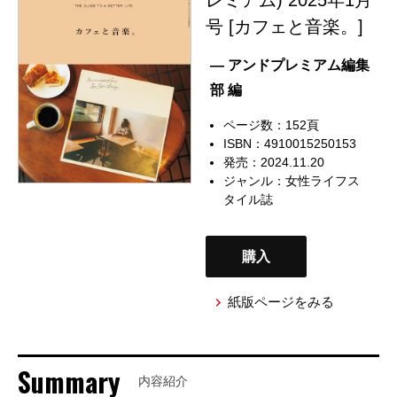
号 [カフェと音楽。]
— アンドプレミアム編集
部 編
ページ数：152頁
ISBN：4910015250153
発売：2024.11.20
ジャンル：
女性ライフス
タイル誌
購入
紙版ページをみる
Summary
内容紹介