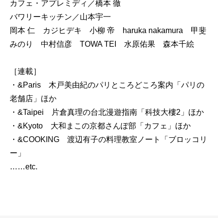
カフェ・アプレミディ／橋本 徹
バワリーキッチン／山本宇一
岡本 仁 カジヒデキ 小柳 帝 haruka nakamura 甲斐
みのり 中村信彦 TOWA TEI 水原佑果 森本千絵
［連載］
・&Paris 木戸美由紀のパリところどころ案内「パリの
老舗店」ほか
・&Taipei 片倉真理の台北漫遊指南「科技大樓2」ほか
・&Kyoto 大和まこの京都さんぽ部「カフェ」ほか
・&COOKING 渡辺有子の料理教室ノート「ブロッコリ
ー」
……etc.