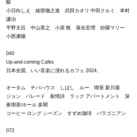
駿
小日向しえ 綾部徹之進 武田カオリ 中田クルミ 本村
謙治
平野太呂 中山英之 小原 晩 落合宏理 紗羅マリー
小西康陽
040
Up-and-coming Cafes
日本全国、いい音楽に浸れるカフェ 2024。
オータム チバハウス しばし ルー 喫茶 新川屋
ジョン パレード 叙情詩 ラック アパートメント 深
夜喫茶/ホール 多聞
コーヒー ロング シーズン すずめ珈琲 パラゴニアン
072