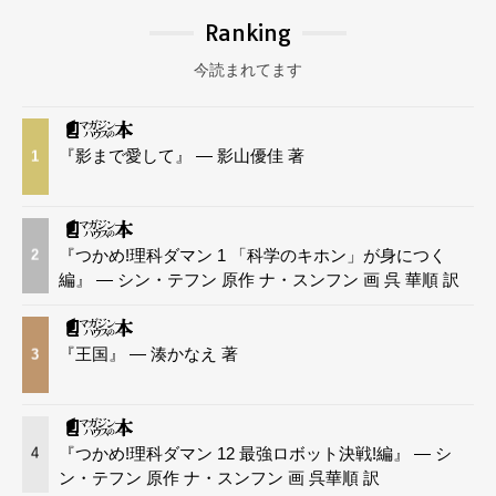
Ranking
今読まれてます
『影まで愛して』 — 影山優佳 著
1
『つかめ!理科ダマン 1 「科学のキホン」が身につく
2
編』 — シン・テフン 原作 ナ・スンフン 画 呉 華順 訳
『王国』 — 湊かなえ 著
3
『つかめ!理科ダマン 12 最強ロボット決戦!編』 — シ
4
ン・テフン 原作 ナ・スンフン 画 呉華順 訳