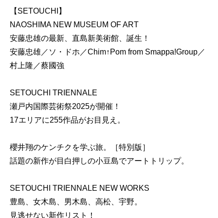
【SETOUCHI】
NAOSHIMA NEW MUSEUM OF ART
安藤忠雄の最新、直島新美術館、誕生！
安藤忠雄／ソ・ドホ／Chim↑Pom from Smappa!Group／
村上隆／蔡國強
SETOUCHI TRIENNALE
瀬戸内国際芸術祭2025が開催！
17エリアに255作品がお目見え。
櫻井翔のケンチクを学ぶ旅。［特別版］
話題の新作が目白押しの小豆島でアートトリップ。
SETOUCHI TRIENNALE NEW WORKS
豊島、女木島、男木島、高松、宇野。
見逃せない新作リスト！