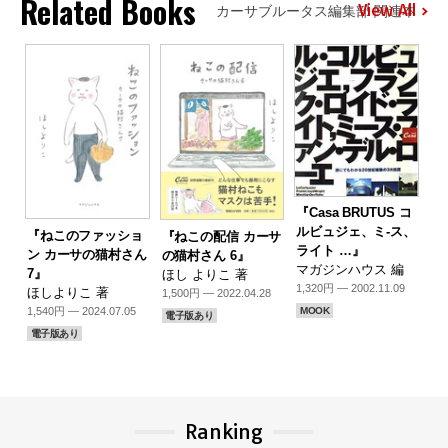
Related Books
View All
カーサブルータス編集部 関連本
『Casa BRUTUS コ
ルビュジェ、ミ-ス、
『ねこのファッショ
『ねこの配信 カーサ
ライト …』
ン カーサの猫村さん
の猫村さん 6』
マガジンハウス 編
7』
ほし よりこ 著
1,320円 — 2002.11.09
ほしよりこ 著
1,500円 — 2022.04.28
1,540円 — 2024.07.05
MOOK
電子版あり
電子版あり
Ranking