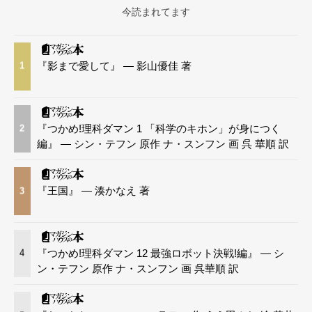
今読まれてます
『影まで愛して』 — 影山優佳 著
1
『つかめ!理科ダマン 1 「科学のキホン」が身につく
2
編』 — シン・テフン 原作 ナ・スンフン 画 呉 華順 訳
『王国』 — 湊かなえ 著
3
『つかめ!理科ダマン 12 最強ロボット決戦!編』 — シ
4
ン・テフン 原作 ナ・スンフン 画 呉華順 訳