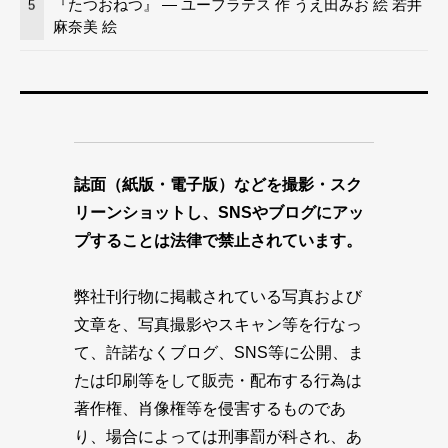
『たつおねつ』 — ユーフラテス 作 うえ田みお 絵 若井
5
麻奈美 絵
誌面（紙版・電子版）などを撮影・スク
リーンショットし、SNSやブログにアッ
プすることは法律で禁止されています。
弊社刊行物に掲載されている写真および
文章を、写真撮影やスキャン等を行なっ
て、許諾なくブログ、SNS等に公開、ま
たは印刷等をして販売・配布する行為は
著作権、肖像権等を侵害するものであ
り、場合によっては刑事罰が科され、あ