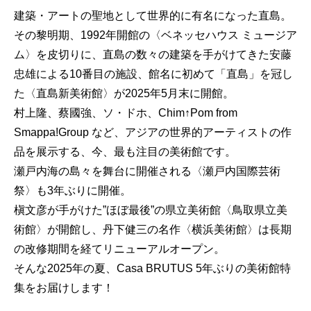
建築・アートの聖地として世界的に有名になった直島。
その黎明期、1992年開館の〈ベネッセハウス ミュージア
ム〉を皮切りに、直島の数々の建築を手がけてきた安藤
忠雄による10番目の施設、館名に初めて「直島」を冠し
た〈直島新美術館〉が2025年5月末に開館。
村上隆、蔡國強、ソ・ドホ、Chim↑Pom from
Smappa!Group など、アジアの世界的アーティストの作
品を展示する、今、最も注目の美術館です。
瀬戸内海の島々を舞台に開催される〈瀬戸内国際芸術
祭〉も3年ぶりに開催。
槇文彦が手がけた”ほぼ最後”の県立美術館〈鳥取県立美
術館〉が開館し、丹下健三の名作〈横浜美術館〉は長期
の改修期間を経てリニューアルオープン。
そんな2025年の夏、Casa BRUTUS 5年ぶりの美術館特
集をお届けします！