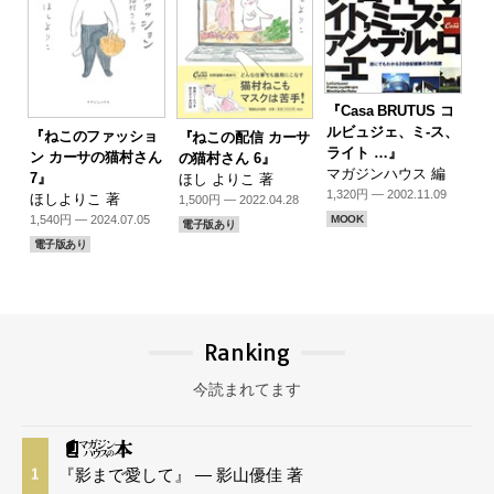
『Casa BRUTUS コ
ルビュジェ、ミ-ス、
『ねこのファッショ
『ねこの配信 カーサ
ライト …』
ン カーサの猫村さん
の猫村さん 6』
マガジンハウス 編
7』
ほし よりこ 著
1,320円 — 2002.11.09
ほしよりこ 著
1,500円 — 2022.04.28
1,540円 — 2024.07.05
MOOK
電子版あり
電子版あり
Ranking
今読まれてます
『影まで愛して』 — 影山優佳 著
1