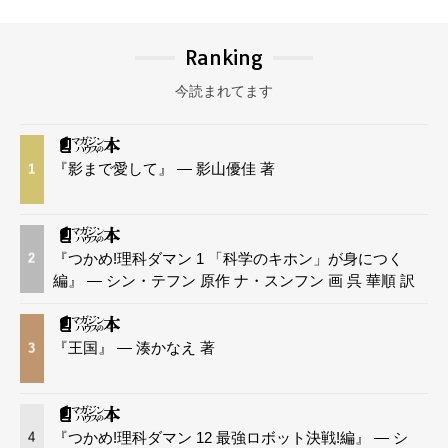
Ranking
今読まれてます
『影まで愛して』 — 影山優佳 著
1
『つかめ!理科ダマン 1 「科学のキホン」が身につく
2
編』 — シン・テフン 原作 ナ・スンフン 画 呉 華順 訳
『王国』 — 湊かなえ 著
3
『つかめ!理科ダマン 12 最強ロボット決戦!編』 — シ
4