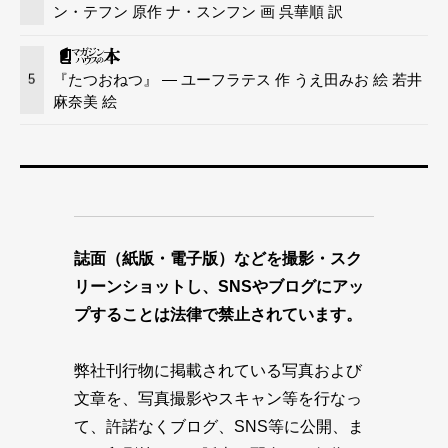
ン・テフン 原作 ナ・スンフン 画 呉華順 訳
『たつおねつ』 — ユーフラテス 作 うえ田みお 絵 若井
5
麻奈美 絵
誌面（紙版・電子版）などを撮影・スク
リーンショットし、SNSやブログにアッ
プすることは法律で禁止されています。
弊社刊行物に掲載されている写真および
文章を、写真撮影やスキャン等を行なっ
て、許諾なくブログ、SNS等に公開、ま