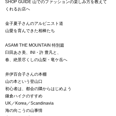
SHOP GUIDE 山でのファッションの楽しみ方を教えて
くれるお店へ
金子夏子さんのアルピニスト道
山愛を育んできた相棒たち
ASAMI THE MOUNTAIN 特別篇
臼田あさ美、INI・許 豊凡と、
春、絶景尽くしの山梨・竜ケ岳へ
井伊百合子さんの本棚
山の本という登山口
初心者は、都会の隣からはじめよう
鎌倉ハイクのすすめ
UK／Korea／Scandinavia
海の向こうの山事情