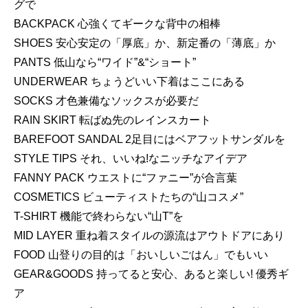
グで
BACKPACK 心強くてギークな背中の相棒
SHOES 安心安定の「厚底」か、新定番の「薄底」か
PANTS 低山なら“ワイド”&“ショート”
UNDERWEAR ちょうどいい下着はここにある
SOCKS 才色兼備なソックスが必要だ
RAIN SKIRT 転ばぬ先のレインスカート
BAREFOOT SANDAL 2足目にはベアフットサンダルを
STYLE TIPS それ、いいね!なニッチなアイデア
FANNY PACK ウエストに“ファニー”が合言葉
COSMETICS ビューティストたちの“山コスメ”
T-SHIRT 機能で終わらない“山T”を
MID LAYER 重ね着スタイルの源流はアウトドアにあり
FOOD 山登りの目的は「おいしいごはん」でもいい
GEAR&GOODS 持ってると安心、あると楽しい! 優秀ギ
ア