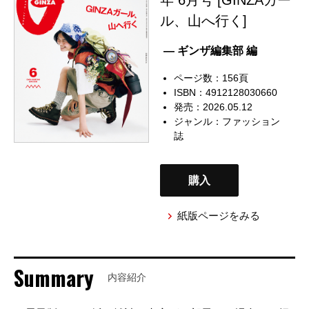
ル、山へ行く]
— ギンザ編集部 編
ページ数：156頁
ISBN：4912128030660
発売：2026.05.12
ジャンル：
ファッション
誌
購入
紙版ページをみる
Summary
内容紹介