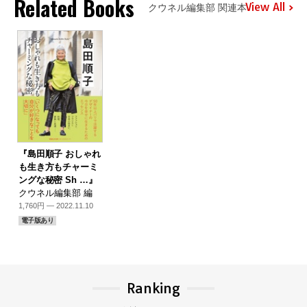
Related Books
View All
クウネル編集部 関連本
『島田順子 おしゃれ
も生き方もチャーミ
ングな秘密 Sh …』
クウネル編集部 編
1,760円 — 2022.11.10
電子版あり
Ranking