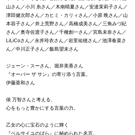
山さん／小川 糸さん／木南晴夏さん／安達茉莉子さん／
津田健次郎さん／カヒミ・カリィさん／小原 晩さん／山
本容子さん／井上荒野さん／高橋成美さん／三角みづ紀
さん／奥寺佐渡子さん／千種創一さん／宮島未奈さん／
LiLiCoさん／永井玲衣さん／岩里祐穂さん／池澤春菜さ
ん／中川正子さん／飯島望未さん
ジェーン・スーさん、堀井美香さん
『オーバー ザ サン』の寄り添う言葉。
伊藤亜和さん
俵 万智さんと考える、
心をもっと豊かにする言葉の力。
乙女の心に宝石のように輝く
『ベルサイユのばら』に秘められた名言。