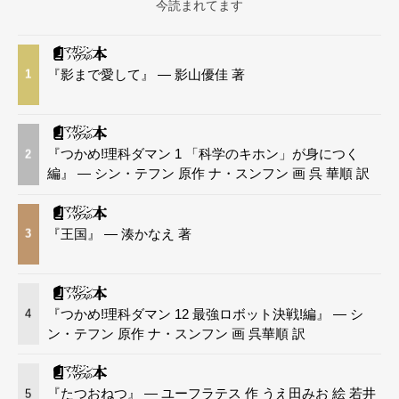
今読まれてます
『影まで愛して』 — 影山優佳 著
1
『つかめ!理科ダマン 1 「科学のキホン」が身につく
2
編』 — シン・テフン 原作 ナ・スンフン 画 呉 華順 訳
『王国』 — 湊かなえ 著
3
『つかめ!理科ダマン 12 最強ロボット決戦!編』 — シ
4
ン・テフン 原作 ナ・スンフン 画 呉華順 訳
『たつおねつ』 — ユーフラテス 作 うえ田みお 絵 若井
5