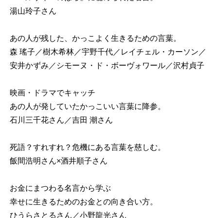
湯山玲子さん
あの人が残した、かっこよく生きるための言葉。
森 瑤子／樹木希林／宇野千代／レイチェル・カーソン／
安井かずみ／シモーヌ・ド・ボーヴォワール／沢村貞子
映画・ドラマでキャッチ
あの人が発していたかっこいい言葉に降参。
石川三千花さん／吉田 潮さん
死語？すれすれ？危機にある言葉を慈しむ。
飯間浩明さん×酒井順子さん
お金にまつわる名言から学ぶ
幸せに生きるためのお金との向き合い方。
ひうらさとるさん／小野龍光さん